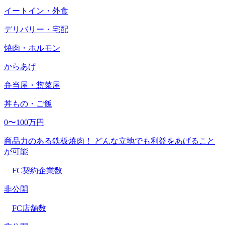
イートイン・外食
デリバリー・宅配
焼肉・ホルモン
からあげ
弁当屋・惣菜屋
丼もの・ご飯
0〜100万円
商品力のある鉄板焼肉！ どんな立地でも利益をあげること
が可能
FC契約企業数
非公開
FC店舗数