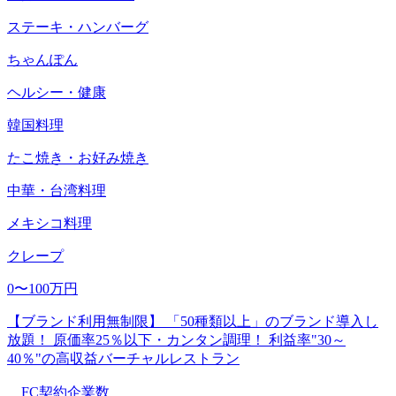
ステーキ・ハンバーグ
ちゃんぽん
ヘルシー・健康
韓国料理
たこ焼き・お好み焼き
中華・台湾料理
メキシコ料理
クレープ
0〜100万円
【ブランド利用無制限】 「50種類以上」のブランド導入し
放題！ 原価率25％以下・カンタン調理！ 利益率"30～
40％"の高収益バーチャルレストラン
FC契約企業数