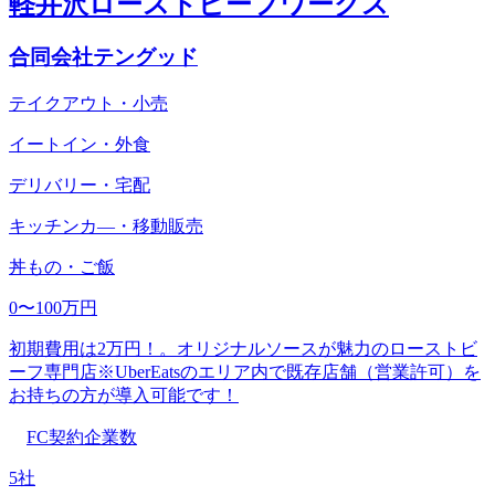
軽井沢ローストビーフワークス
合同会社テングッド
テイクアウト・小売
イートイン・外食
デリバリー・宅配
キッチンカ―・移動販売
丼もの・ご飯
0〜100万円
初期費用は2万円！。オリジナルソースが魅力のローストビ
ーフ専門店※UberEatsのエリア内で既存店舗（営業許可）を
お持ちの方が導入可能です！
FC契約企業数
5社