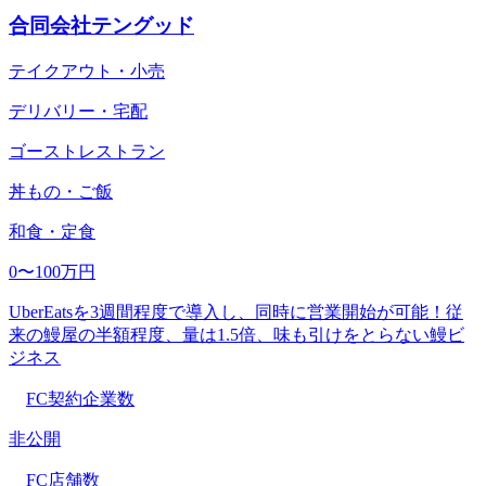
合同会社テングッド
テイクアウト・小売
デリバリー・宅配
ゴーストレストラン
丼もの・ご飯
和食・定食
0〜100万円
UberEatsを3週間程度で導入し、同時に営業開始が可能！従
来の鰻屋の半額程度、量は1.5倍、味も引けをとらない鰻ビ
ジネス
FC契約企業数
非公開
FC店舗数