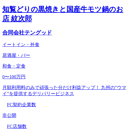
知覧どりの黒焼きと国産牛モツ鍋のお
店 紋次郎
合同会社テングッド
イートイン・外食
居酒屋・バー
和食・定食
0〜100万円
月額利用料のみで頑張った分だけ利益アップ！ 九州の”ウマ
イ”を提供するデリバリービジネス
FC契約企業数
非公開
FC店舗数