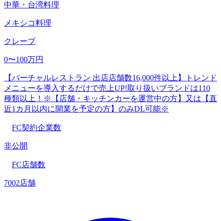
中華・台湾料理
メキシコ料理
クレープ
0〜100万円
【バーチャルレストラン 出店店舗数16,000件以上】トレンド
メニューを導入するだけで売上UP!取り扱いブランドは110
種類以上！※【店舗・キッチンカーを運営中の方】又は【直
近1カ月以内に開業を予定の方】のみDL可能※
FC契約企業数
非公開
FC店舗数
7002店舗