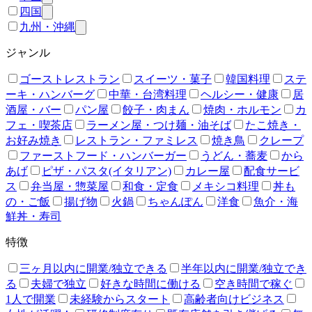
四国
九州・沖縄
ジャンル
ゴーストレストラン
スイーツ・菓子
韓国料理
ステ
ーキ・ハンバーグ
中華・台湾料理
ヘルシー・健康
居
酒屋・バー
パン屋
餃子・肉まん
焼肉・ホルモン
カ
フェ・喫茶店
ラーメン屋・つけ麺・油そば
たこ焼き・
お好み焼き
レストラン・ファミレス
焼き鳥
クレープ
ファーストフード・ハンバーガー
うどん・蕎麦
から
あげ
ピザ・パスタ(イタリアン)
カレー屋
配食サービ
ス
弁当屋・惣菜屋
和食・定食
メキシコ料理
丼も
の・ご飯
揚げ物
火鍋
ちゃんぽん
洋食
魚介・海
鮮丼・寿司
特徴
三ヶ月以内に開業/独立できる
半年以内に開業/独立でき
る
夫婦で独立
好きな時間に働ける
空き時間で稼ぐ
1人で開業
未経験からスタート
高齢者向けビジネス