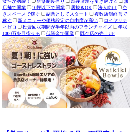
女性が活躍！
研修制度有り
既存店舗を引き継げる
無
店舗で開業
10坪以下で開業
居抜きOK
法人向け
空
きスペースで稼ぐ
副業としてスタート
複数店舗経営で
稼ぐ
新メニューや価格設定の自由度が高い
ロイヤリテ
ィゼロ
投資回収期間が半年以内のフランチャイズ
年収
1000万を目指せる
低資金で開業
既存店の売上UP