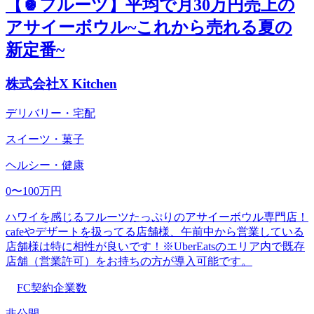
【🍍フルーツ】平均で月30万円売上の
アサイーボウル~これから売れる夏の
新定番~
株式会社X Kitchen
デリバリー・宅配
スイーツ・菓子
ヘルシー・健康
0〜100万円
ハワイを感じるフルーツたっぷりのアサイーボウル専門店！
cafeやデザートを扱ってる店舗様、午前中から営業している
店舗様は特に相性が良いです！※UberEatsのエリア内で既存
店舗（営業許可）をお持ちの方が導入可能です。
FC契約企業数
非公開