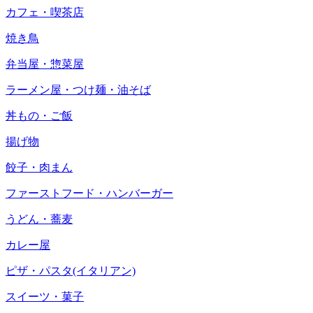
カフェ・喫茶店
焼き鳥
弁当屋・惣菜屋
ラーメン屋・つけ麺・油そば
丼もの・ご飯
揚げ物
餃子・肉まん
ファーストフード・ハンバーガー
うどん・蕎麦
カレー屋
ピザ・パスタ(イタリアン)
スイーツ・菓子