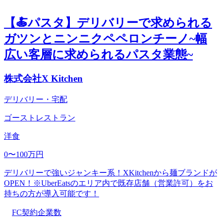
【🍝パスタ】デリバリーで求められる
ガツンとニンニクペペロンチーノ~幅
広い客層に求められるパスタ業態~
株式会社X Kitchen
デリバリー・宅配
ゴーストレストラン
洋食
0〜100万円
デリバリーで強いジャンキー系！XKitchenから麺ブランドが
OPEN！※UberEatsのエリア内で既存店舗（営業許可）をお
持ちの方が導入可能です！
FC契約企業数