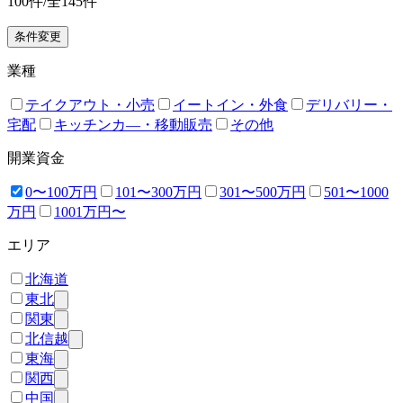
100
件/全
145
件
条件変更
業種
テイクアウト・小売
イートイン・外食
デリバリー・
宅配
キッチンカ―・移動販売
その他
開業資金
0〜100万円
101〜300万円
301〜500万円
501〜1000
万円
1001万円〜
エリア
北海道
東北
関東
北信越
東海
関西
中国