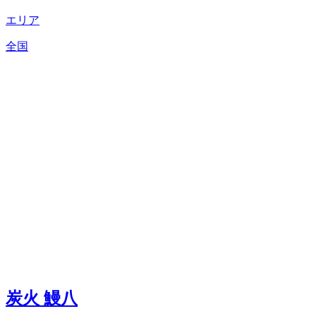
エリア
全国
炭火 鰻八