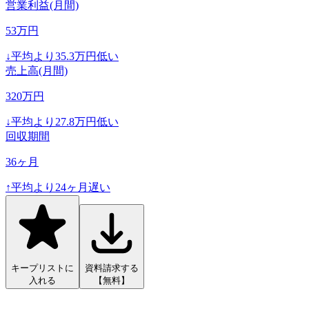
営業利益(月間)
53
万円
↓
平均より
35.3
万円低い
売上高(月間)
320
万円
↓
平均より
27.8
万円低い
回収期間
36
ヶ月
↑
平均より
24
ヶ月遅い
キープリストに
資料請求する
入れる
【無料】