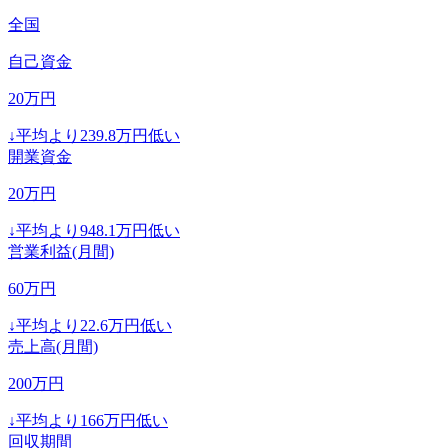
全国
自己資金
20
万円
↓
平均より
239.8
万円低い
開業資金
20
万円
↓
平均より
948.1
万円低い
営業利益(月間)
60
万円
↓
平均より
22.6
万円低い
売上高(月間)
200
万円
↓
平均より
166
万円低い
回収期間