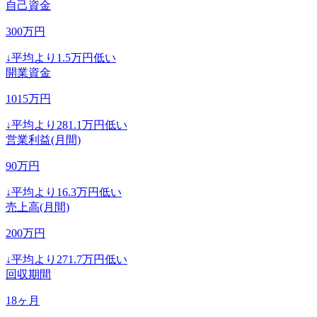
自己資金
300
万円
↓
平均より
1.5
万円低い
開業資金
1015
万円
↓
平均より
281.1
万円低い
営業利益(月間)
90
万円
↓
平均より
16.3
万円低い
売上高(月間)
200
万円
↓
平均より
271.7
万円低い
回収期間
18
ヶ月