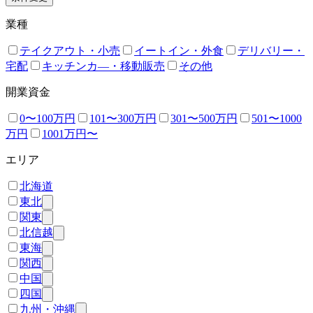
業種
テイクアウト・小売
イートイン・外食
デリバリー・
宅配
キッチンカ―・移動販売
その他
開業資金
0〜100万円
101〜300万円
301〜500万円
501〜1000
万円
1001万円〜
エリア
北海道
東北
関東
北信越
東海
関西
中国
四国
九州・沖縄