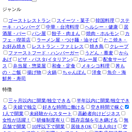
ジャンル
ゴーストレストラン
スイーツ・菓子
韓国料理
ステ
ーキ・ハンバーグ
中華・台湾料理
ヘルシー・健康
居
酒屋・バー
パン屋
餃子・肉まん
焼肉・ホルモン
カ
フェ・喫茶店
ラーメン屋・つけ麺・油そば
たこ焼き・
お好み焼き
レストラン・ファミレス
焼き鳥
クレープ
ファーストフード・ハンバーガー
うどん・蕎麦
から
あげ
ピザ・パスタ(イタリアン)
カレー屋
配食サービ
ス
弁当屋・惣菜屋
和食・定食
メキシコ料理
丼も
の・ご飯
揚げ物
火鍋
ちゃんぽん
洋食
魚介・海
鮮丼・寿司
特徴
三ヶ月以内に開業/独立できる
半年以内に開業/独立でき
る
夫婦で独立
好きな時間に働ける
空き時間で稼ぐ
1人で開業
未経験からスタート
高齢者向けビジネス
女性が活躍！
研修制度有り
既存店舗を引き継げる
無
店舗で開業
10坪以下で開業
居抜きOK
法人向け
空