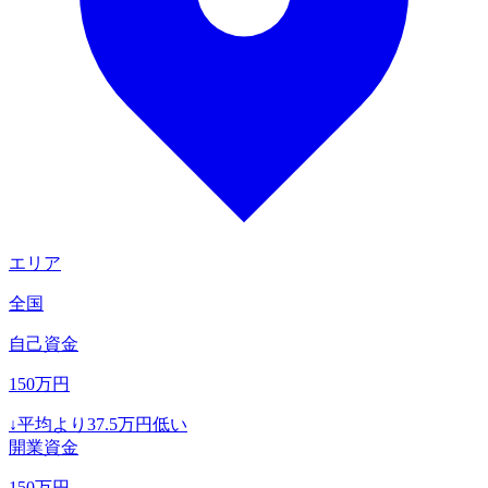
エリア
全国
自己資金
150
万円
↓
平均より
37.5
万円低い
開業資金
150
万円