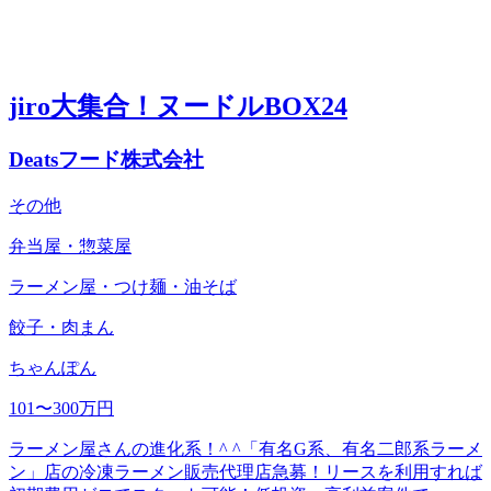
jiro大集合！ヌードルBOX24
Deatsフード株式会社
その他
弁当屋・惣菜屋
ラーメン屋・つけ麺・油そば
餃子・肉まん
ちゃんぽん
101〜300万円
ラーメン屋さんの進化系！^ ^「有名G系、有名二郎系ラーメ
ン」店の冷凍ラーメン販売代理店急募！リースを利用すれば