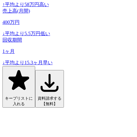
↑
平均より
58
万円高い
売上高(月間)
400
万円
↓
平均より
5.5
万円低い
回収期間
1
ヶ月
↓
平均より
15.3
ヶ月早い
キープリストに
資料請求する
入れる
【無料】