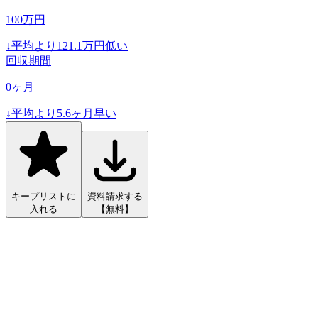
100
万円
↓
平均より
121.1
万円低い
回収期間
0
ヶ月
↓
平均より
5.6
ヶ月早い
キープリストに
資料請求する
入れる
【無料】