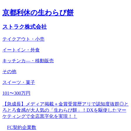
京都利休の生わらび餅
ストラク株式会社
テイクアウト・小売
イートイン・外食
キッチンカ―・移動販売
その他
スイーツ・菓子
101〜300万円
【急成長】メディア掲載＋金賞受賞歴アリで認知度抜群◎と
ろとろ食感が大人気の「生わらび餅」！DXを駆使したマー
ケティングで全店黒字化を実現！！
FC契約企業数