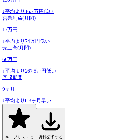
↓
平均より
16.7
万円低い
営業利益(月間)
17
万円
↓
平均より
74
万円低い
売上高(月間)
60
万円
↓
平均より
267.5
万円低い
回収期間
9
ヶ月
↓
平均より
0.3
ヶ月早い
キープリストに
資料請求する