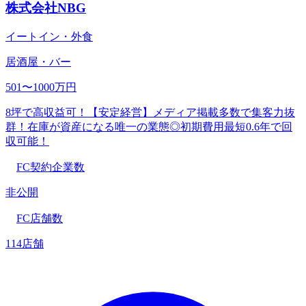
株式会社NBG
イートイン・外食
居酒屋・バー
501〜1000万円
8坪で高収益可！【安定経営】メディア掲載多数で集客力抜
群！在庫が資産になる唯一の業態◎初期費用最短0.6年で回
収可能！
FC契約企業数
非公開
FC店舗数
114店舗