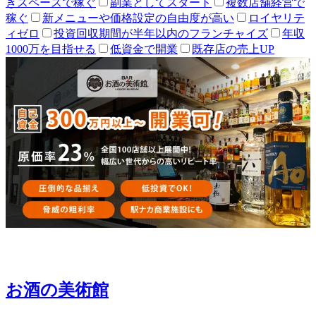
きスペースで稼ぐ
副業としてスタート
複数店舗経営で
稼ぐ
新メニューや価格設定の自由度が高い
ロイヤリテ
ィゼロ
投資回収期間が半年以内のフランチャイズ
年収
1000万を目指せる
低資金で開業
既存店の売上UP
お酒の美術館