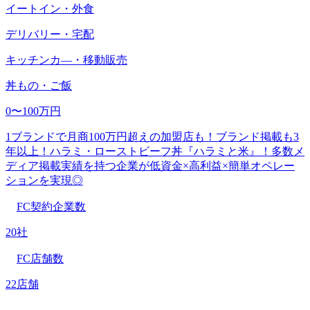
イートイン・外食
デリバリー・宅配
キッチンカ―・移動販売
丼もの・ご飯
0〜100万円
1ブランドで月商100万円超えの加盟店も！ブランド掲載も3
年以上！ハラミ・ローストビーフ丼『ハラミと米』！多数メ
ディア掲載実績を持つ企業が低資金×高利益×簡単オペレー
ションを実現◎
FC契約企業数
20社
FC店舗数
22店舗