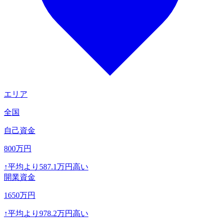
エリア
全国
自己資金
800
万円
↑
平均より
587.1
万円高い
開業資金
1650
万円
↑
平均より
978.2
万円高い