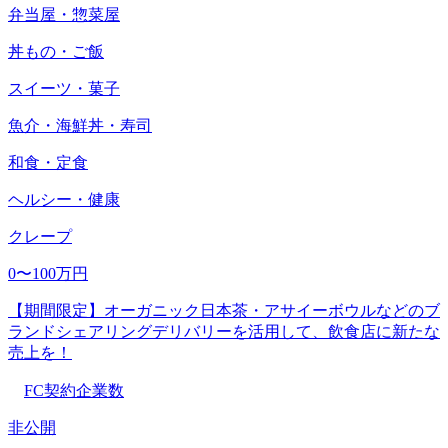
弁当屋・惣菜屋
丼もの・ご飯
スイーツ・菓子
魚介・海鮮丼・寿司
和食・定食
ヘルシー・健康
クレープ
0〜100万円
【期間限定】オーガニック日本茶・アサイーボウルなどのブ
ランドシェアリングデリバリーを活用して、飲食店に新たな
売上を！
FC契約企業数
非公開