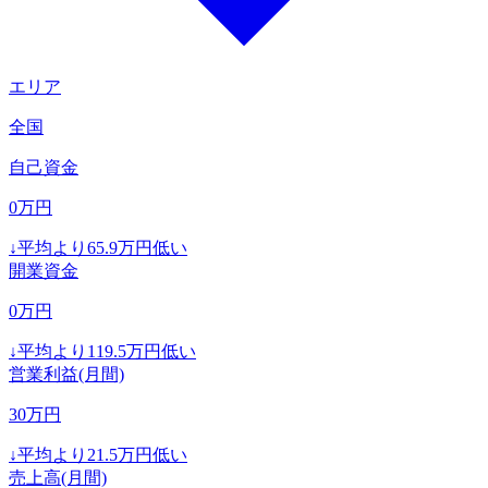
エリア
全国
自己資金
0
万円
↓
平均より
65.9
万円低い
開業資金
0
万円
↓
平均より
119.5
万円低い
営業利益(月間)
30
万円
↓
平均より
21.5
万円低い
売上高(月間)