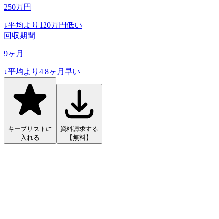
250
万円
↓
平均より
120
万円低い
回収期間
9
ヶ月
↓
平均より
4.8
ヶ月早い
キープリストに
資料請求する
入れる
【無料】