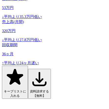
53
万円
↓
平均より
35.3
万円低い
売上高(月間)
320
万円
↓
平均より
27.8
万円低い
回収期間
36
ヶ月
↑
平均より
24
ヶ月遅い
キープリストに
資料請求する
入れる
【無料】