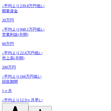
↓
平均より
239.8
万円低い
開業資金
20
万円
↓
平均より
948.1
万円低い
営業利益(月間)
60
万円
↓
平均より
22.6
万円低い
売上高(月間)
200
万円
↓
平均より
166
万円低い
回収期間
1
ヶ月
↓
平均より
12.9
ヶ月早い