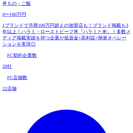
丼もの・ご飯
0〜100万円
1ブランドで月商100万円超えの加盟店も！ブランド掲載も3
年以上！ハラミ・ローストビーフ丼『ハラミと米』！多数メ
ディア掲載実績を持つ企業が低資金×高利益×簡単オペレー
ションを実現◎
FC契約企業数
20社
FC店舗数
22店舗