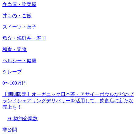
弁当屋・惣菜屋
丼もの・ご飯
スイーツ・菓子
魚介・海鮮丼・寿司
和食・定食
ヘルシー・健康
クレープ
0〜100万円
【期間限定】オーガニック日本茶・アサイーボウルなどのブ
ランドシェアリングデリバリーを活用して、飲食店に新たな
売上を！
FC契約企業数
非公開