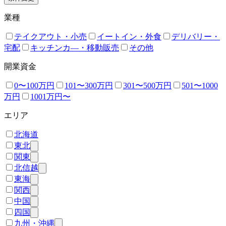
業種
テイクアウト・小売
イートイン・外食
デリバリー・
宅配
キッチンカ―・移動販売
その他
開業資金
0〜100万円
101〜300万円
301〜500万円
501〜1000
万円
1001万円〜
エリア
北海道
東北
関東
北信越
東海
関西
中国
四国
九州・沖縄