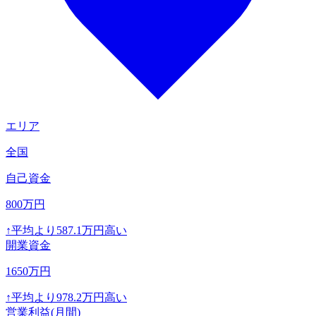
エリア
全国
自己資金
800
万円
↑
平均より
587.1
万円高い
開業資金
1650
万円
↑
平均より
978.2
万円高い
営業利益(月間)