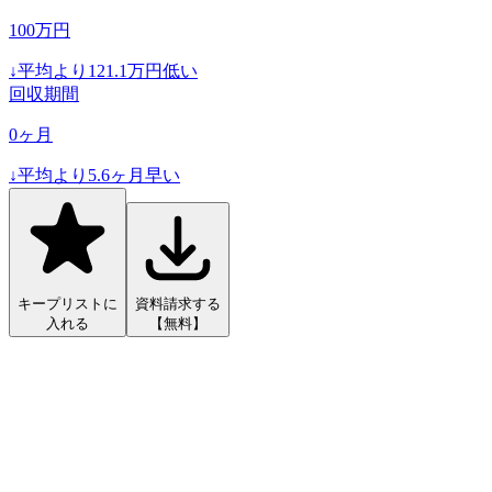
100
万円
↓
平均より
121.1
万円低い
回収期間
0
ヶ月
↓
平均より
5.6
ヶ月早い
キープリストに
資料請求する
入れる
【無料】