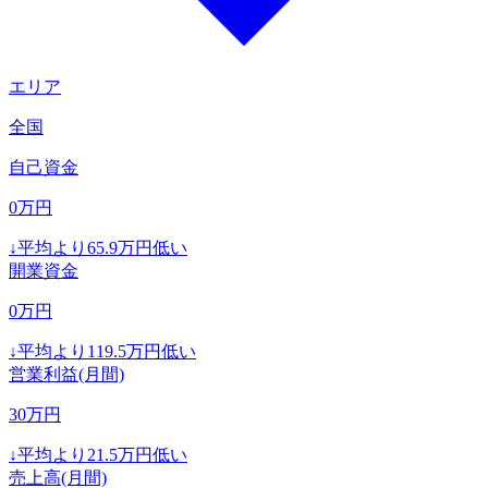
エリア
全国
自己資金
0
万円
↓
平均より
65.9
万円低い
開業資金
0
万円
↓
平均より
119.5
万円低い
営業利益(月間)
30
万円
↓
平均より
21.5
万円低い
売上高(月間)