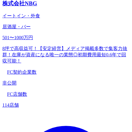
株式会社NBG
イートイン・外食
居酒屋・バー
501〜1000万円
8坪で高収益可！【安定経営】メディア掲載多数で集客力抜
群！在庫が資産になる唯一の業態◎初期費用最短0.6年で回
収可能！
FC契約企業数
非公開
FC店舗数
114店舗