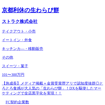
京都利休の生わらび餅
ストラク株式会社
テイクアウト・小売
イートイン・外食
キッチンカ―・移動販売
その他
スイーツ・菓子
101〜300万円
【急成長】メディア掲載＋金賞受賞歴アリで認知度抜群◎と
ろとろ食感が大人気の「生わらび餅」！DXを駆使したマー
ケティングで全店黒字化を実現！！
FC契約企業数