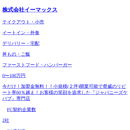
株式会社イーマックス
テイクアウト・小売
イートイン・外食
デリバリー・宅配
丼もの・ご飯
ファーストフード・ハンバーガー
0〜100万円
今だけ！加盟金無料！！小規模(２坪)開業可能で脅威のリピ
ート率60％越え！お客様の笑顔を追求した『ジャパニーズケ
バブ』専門店
FC契約企業数
2社