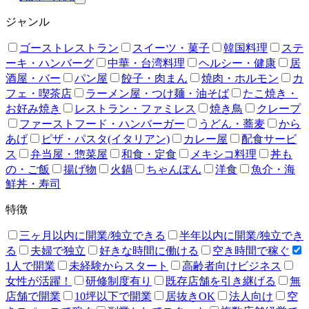
ジャンル
ゴーストレストラン
スイーツ・菓子
韓国料理
ステ
ーキ・ハンバーグ
中華・台湾料理
ヘルシー・健康
居
酒屋・バー
パン屋
餃子・肉まん
焼肉・ホルモン
カ
フェ・喫茶店
ラーメン屋・つけ麺・油そば
たこ焼き・
お好み焼き
レストラン・ファミレス
焼き鳥
クレープ
ファーストフード・ハンバーガー
うどん・蕎麦
から
あげ
ピザ・パスタ(イタリアン)
カレー屋
配食サービ
ス
弁当屋・惣菜屋
和食・定食
メキシコ料理
丼も
の・ご飯
揚げ物
火鍋
ちゃんぽん
洋食
魚介・海
鮮丼・寿司
特徴
三ヶ月以内に開業/独立できる
半年以内に開業/独立でき
る
夫婦で独立
好きな時間に働ける
空き時間で稼ぐ
1人で開業
未経験からスタート
高齢者向けビジネス
女性が活躍！
研修制度有り
既存店舗を引き継げる
無
店舗で開業
10坪以下で開業
居抜きOK
法人向け
空