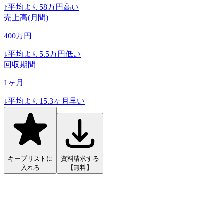
↑
平均より
58
万円高い
売上高(月間)
400
万円
↓
平均より
5.5
万円低い
回収期間
1
ヶ月
↓
平均より
15.3
ヶ月早い
キープリストに
資料請求する
入れる
【無料】