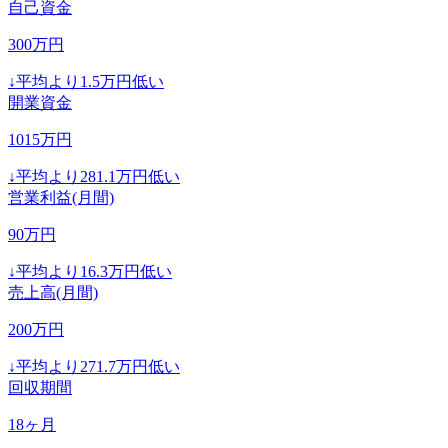
自己資金
300
万円
↓
平均より
1.5
万円低い
開業資金
1015
万円
↓
平均より
281.1
万円低い
営業利益(月間)
90
万円
↓
平均より
16.3
万円低い
売上高(月間)
200
万円
↓
平均より
271.7
万円低い
回収期間
18
ヶ月