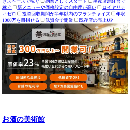
きスペースで稼ぐ
副業としてスタート
複数店舗経営で
稼ぐ
新メニューや価格設定の自由度が高い
ロイヤリテ
ィゼロ
投資回収期間が半年以内のフランチャイズ
年収
1000万を目指せる
低資金で開業
既存店の売上UP
お酒の美術館