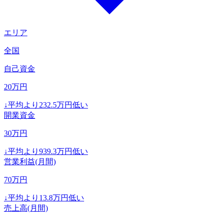
エリア
全国
自己資金
20
万円
↓
平均より
232.5
万円低い
開業資金
30
万円
↓
平均より
939.3
万円低い
営業利益(月間)
70
万円
↓
平均より
13.8
万円低い
売上高(月間)