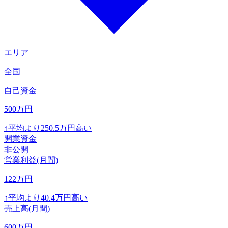
エリア
全国
自己資金
500
万円
↑
平均より
250.5
万円高い
開業資金
非公開
営業利益(月間)
122
万円
↑
平均より
40.4
万円高い
売上高(月間)
600
万円