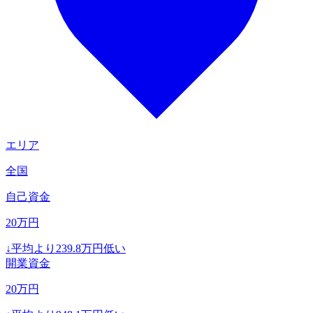
エリア
全国
自己資金
20
万円
↓
平均より
239.8
万円低い
開業資金
20
万円