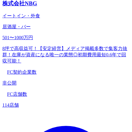
株式会社NBG
イートイン・外食
居酒屋・バー
501〜1000万円
8坪で高収益可！【安定経営】メディア掲載多数で集客力抜
群！在庫が資産になる唯一の業態◎初期費用最短0.6年で回
収可能！
FC契約企業数
非公開
FC店舗数
114店舗