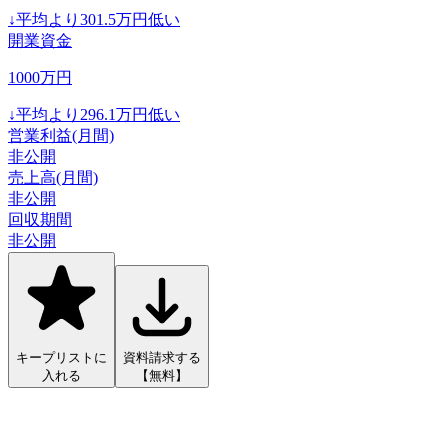
↓
平均より
301.5
万円低い
開業資金
1000
万円
↓
平均より
296.1
万円低い
営業利益(月間)
非公開
売上高(月間)
非公開
回収期間
非公開
キープリストに
資料請求する
入れる
【無料】