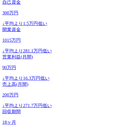
自己資金
300
万円
↓
平均より
1.5
万円低い
開業資金
1015
万円
↓
平均より
281.1
万円低い
営業利益(月間)
90
万円
↓
平均より
16.3
万円低い
売上高(月間)
200
万円
↓
平均より
271.7
万円低い
回収期間
18
ヶ月