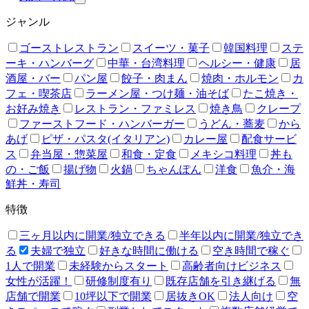
ジャンル
ゴーストレストラン
スイーツ・菓子
韓国料理
ステ
ーキ・ハンバーグ
中華・台湾料理
ヘルシー・健康
居
酒屋・バー
パン屋
餃子・肉まん
焼肉・ホルモン
カ
フェ・喫茶店
ラーメン屋・つけ麺・油そば
たこ焼き・
お好み焼き
レストラン・ファミレス
焼き鳥
クレープ
ファーストフード・ハンバーガー
うどん・蕎麦
から
あげ
ピザ・パスタ(イタリアン)
カレー屋
配食サービ
ス
弁当屋・惣菜屋
和食・定食
メキシコ料理
丼も
の・ご飯
揚げ物
火鍋
ちゃんぽん
洋食
魚介・海
鮮丼・寿司
特徴
三ヶ月以内に開業/独立できる
半年以内に開業/独立でき
る
夫婦で独立
好きな時間に働ける
空き時間で稼ぐ
1人で開業
未経験からスタート
高齢者向けビジネス
女性が活躍！
研修制度有り
既存店舗を引き継げる
無
店舗で開業
10坪以下で開業
居抜きOK
法人向け
空