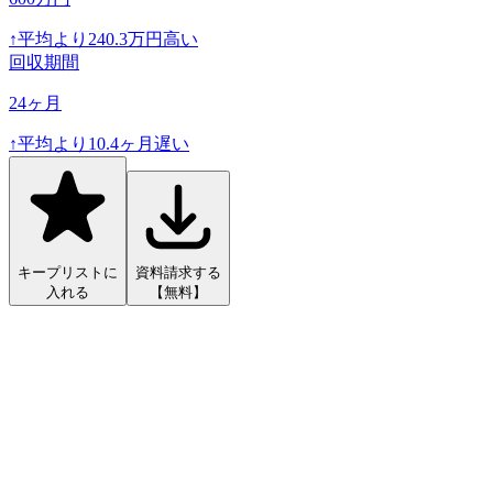
↑
平均より
240.3
万円高い
回収期間
24
ヶ月
↑
平均より
10.4
ヶ月遅い
キープリストに
資料請求する
入れる
【無料】