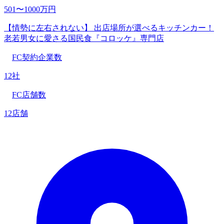
501〜1000万円
【情勢に左右されない】 出店場所が選べるキッチンカー！
老若男女に愛さる国民食『コロッケ』専門店
FC契約企業数
12社
FC店舗数
12店舗