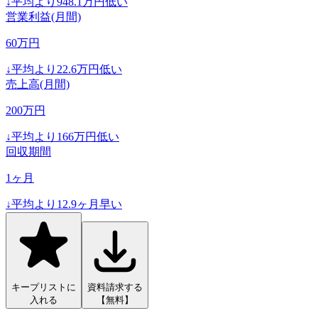
↓
平均より
948.1
万円低い
営業利益(月間)
60
万円
↓
平均より
22.6
万円低い
売上高(月間)
200
万円
↓
平均より
166
万円低い
回収期間
1
ヶ月
↓
平均より
12.9
ヶ月早い
キープリストに
資料請求する
入れる
【無料】