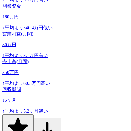
開業資金
180
万円
↓
平均より
340.4
万円低い
営業利益(月間)
80
万円
↑
平均より
8.1
万円高い
売上高(月間)
350
万円
↑
平均より
60.3
万円高い
回収期間
15
ヶ月
↑
平均より
5.2
ヶ月遅い