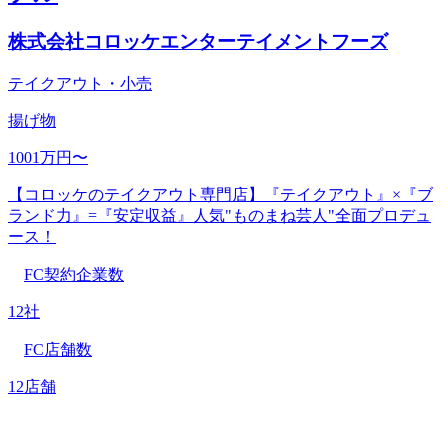
株式会社コロッケエンターテイメントフーズ
テイクアウト・小売
揚げ物
1001万円〜
【コロッケのテイクアウト専門店】『テイクアウト』×『ブ
ランド力』=『安定収益』人気"ものまね芸人"全面プロデュ
ース！
FC契約企業数
12社
FC店舗数
12店舗