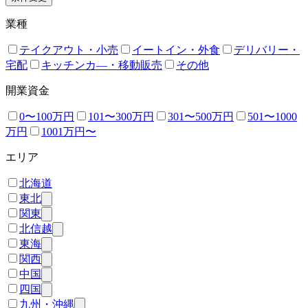
業種
テイクアウト・小売
イートイン・外食
デリバリー・
宅配
キッチンカ―・移動販売
その他
開業資金
0〜100万円
101〜300万円
301〜500万円
501〜1000
万円
1001万円〜
エリア
北海道
東北
関東
北信越
東海
関西
中国
四国
九州・沖縄