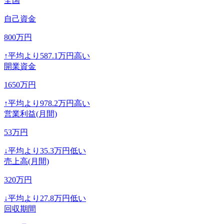
全国
自己資金
800
万円
↑
平均より
587.1
万円高い
開業資金
1650
万円
↑
平均より
978.2
万円高い
営業利益(月間)
53
万円
↓
平均より
35.3
万円低い
売上高(月間)
320
万円
↓
平均より
27.8
万円低い
回収期間