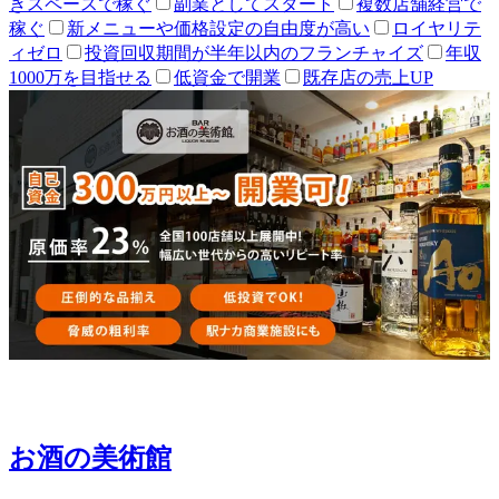
きスペースで稼ぐ
副業としてスタート
複数店舗経営で
稼ぐ
新メニューや価格設定の自由度が高い
ロイヤリテ
ィゼロ
投資回収期間が半年以内のフランチャイズ
年収
1000万を目指せる
低資金で開業
既存店の売上UP
お酒の美術館