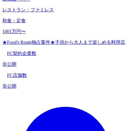
レストラン・ファミレス
和食・定食
1001万円〜
★Food's Route独占案件★子供から大人まで楽しめる料理店
FC契約企業数
非公開
FC店舗数
非公開