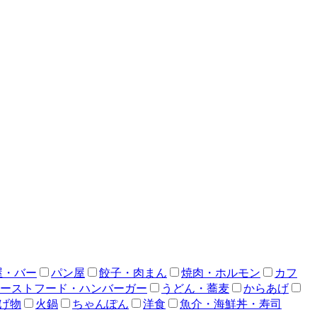
屋・バー
パン屋
餃子・肉まん
焼肉・ホルモン
カフ
ーストフード・ハンバーガー
うどん・蕎麦
からあげ
げ物
火鍋
ちゃんぽん
洋食
魚介・海鮮丼・寿司