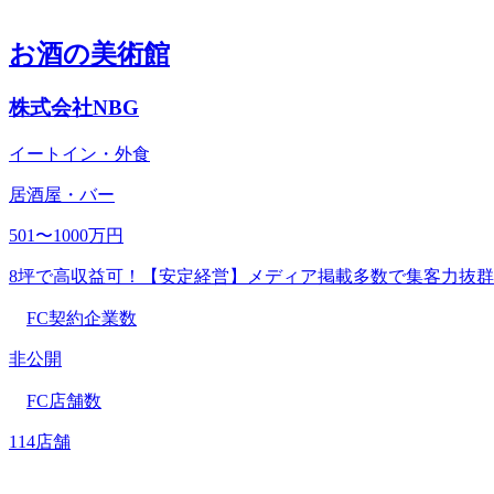
お酒の美術館
株式会社NBG
イートイン・外食
居酒屋・バー
501〜1000万円
8坪で高収益可！【安定経営】メディア掲載多数で集客力抜群
FC契約企業数
非公開
FC店舗数
114店舗