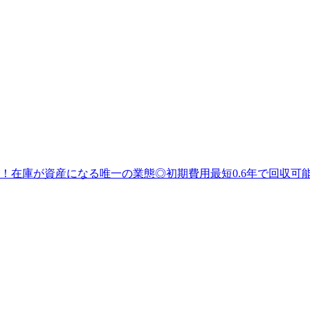
！在庫が資産になる唯一の業態◎初期費用最短0.6年で回収可