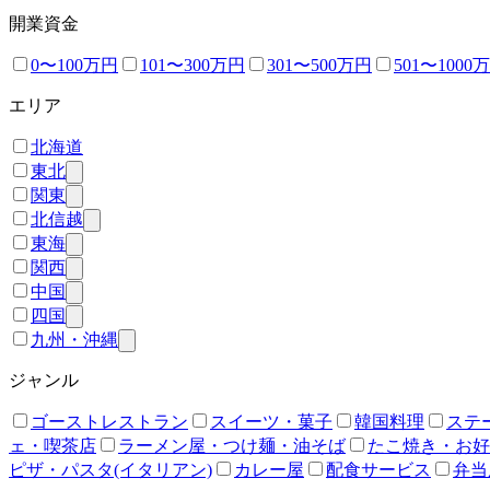
開業資金
0〜100万円
101〜300万円
301〜500万円
501〜1000
エリア
北海道
東北
関東
北信越
東海
関西
中国
四国
九州・沖縄
ジャンル
ゴーストレストラン
スイーツ・菓子
韓国料理
ステ
ェ・喫茶店
ラーメン屋・つけ麺・油そば
たこ焼き・お好
ピザ・パスタ(イタリアン)
カレー屋
配食サービス
弁当