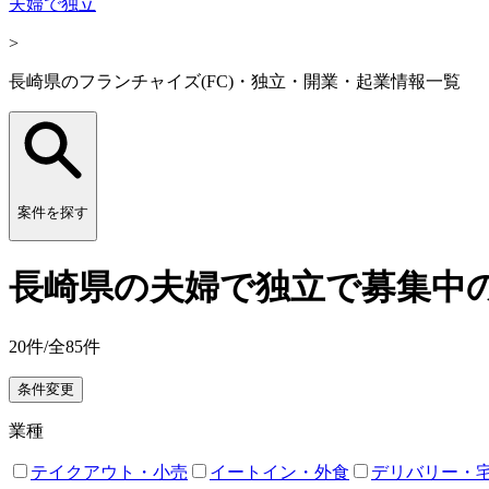
夫婦で独立
>
長崎県のフランチャイズ(FC)・独立・開業・起業情報一覧
案件を探す
長崎県の夫婦で独立で募集中の
20
件/全
85
件
条件変更
業種
テイクアウト・小売
イートイン・外食
デリバリー・