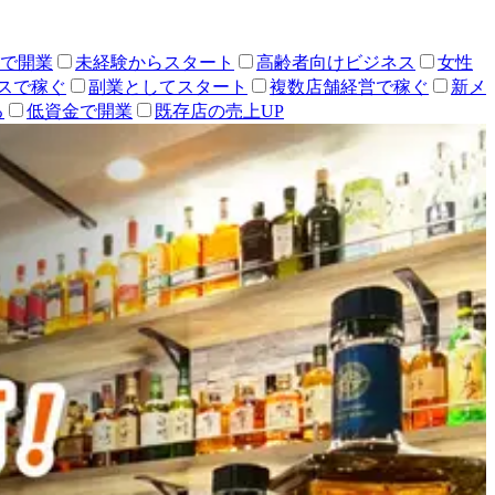
人で開業
未経験からスタート
高齢者向けビジネス
女性
スで稼ぐ
副業としてスタート
複数店舗経営で稼ぐ
新メ
る
低資金で開業
既存店の売上UP