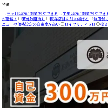
特徴
三ヶ月以内に開業/独立できる
半年以内に開業/独立でき
が活躍！
研修制度有り
既存店舗を引き継げる
無店舗
ニューや価格設定の自由度が高い
ロイヤリティゼロ
投資