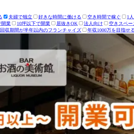
る
夫婦で独立
好きな時間に働ける
空き時間で稼ぐ
1
で開業
10坪以下で開業
居抜きOK
法人向け
空きスペー
回収期間が半年以内のフランチャイズ
年収1000万を目指せ