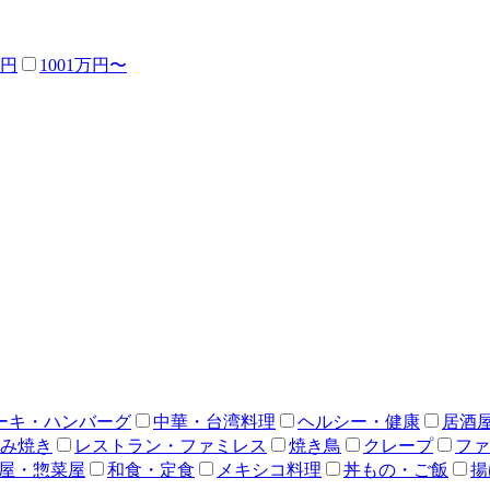
万円
1001万円〜
ーキ・ハンバーグ
中華・台湾料理
ヘルシー・健康
居酒
み焼き
レストラン・ファミレス
焼き鳥
クレープ
ファ
屋・惣菜屋
和食・定食
メキシコ料理
丼もの・ご飯
揚