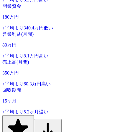
開業資金
180
万円
↓
平均より
340.4
万円低い
営業利益(月間)
80
万円
↑
平均より
8.1
万円高い
売上高(月間)
350
万円
↑
平均より
60.3
万円高い
回収期間
15
ヶ月
↑
平均より
5.2
ヶ月遅い