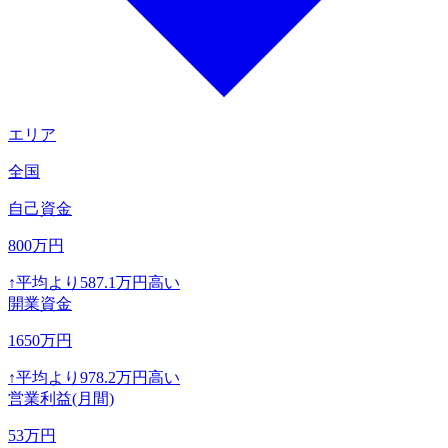
エリア
全国
自己資金
800
万円
↑
平均より
587.1
万円高い
開業資金
1650
万円
↑
平均より
978.2
万円高い
営業利益(月間)
53
万円