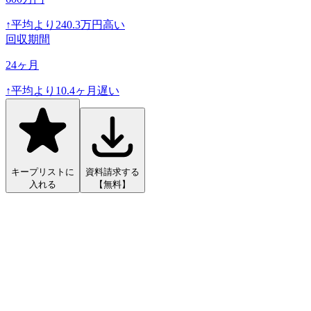
↑
平均より
240.3
万円高い
回収期間
24
ヶ月
↑
平均より
10.4
ヶ月遅い
キープリストに
資料請求する
入れる
【無料】