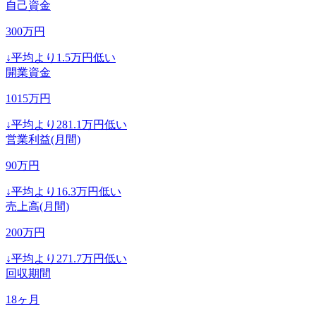
自己資金
300
万円
↓
平均より
1.5
万円低い
開業資金
1015
万円
↓
平均より
281.1
万円低い
営業利益(月間)
90
万円
↓
平均より
16.3
万円低い
売上高(月間)
200
万円
↓
平均より
271.7
万円低い
回収期間
18
ヶ月