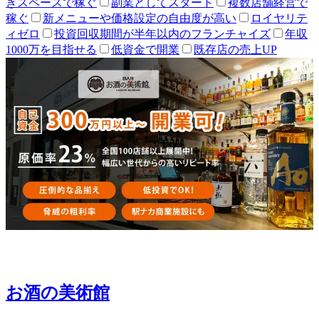
きスペースで稼ぐ
副業としてスタート
複数店舗経営で
稼ぐ
新メニューや価格設定の自由度が高い
ロイヤリテ
ィゼロ
投資回収期間が半年以内のフランチャイズ
年収
1000万を目指せる
低資金で開業
既存店の売上UP
お酒の美術館