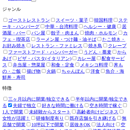
ジャンル
ゴーストレストラン
スイーツ・菓子
韓国料理
ステ
ーキ・ハンバーグ
中華・台湾料理
ヘルシー・健康
居
酒屋・バー
パン屋
餃子・肉まん
焼肉・ホルモン
カ
フェ・喫茶店
ラーメン屋・つけ麺・油そば
たこ焼き・
お好み焼き
レストラン・ファミレス
焼き鳥
クレープ
ファーストフード・ハンバーガー
うどん・蕎麦
から
あげ
ピザ・パスタ(イタリアン)
カレー屋
配食サービ
ス
弁当屋・惣菜屋
和食・定食
メキシコ料理
丼も
の・ご飯
揚げ物
火鍋
ちゃんぽん
洋食
魚介・海
鮮丼・寿司
特徴
三ヶ月以内に開業/独立できる
半年以内に開業/独立でき
る
夫婦で独立
好きな時間に働ける
空き時間で稼ぐ
1人で開業
未経験からスタート
高齢者向けビジネス
女性が活躍！
研修制度有り
既存店舗を引き継げる
無
店舗で開業
10坪以下で開業
居抜きOK
法人向け
空