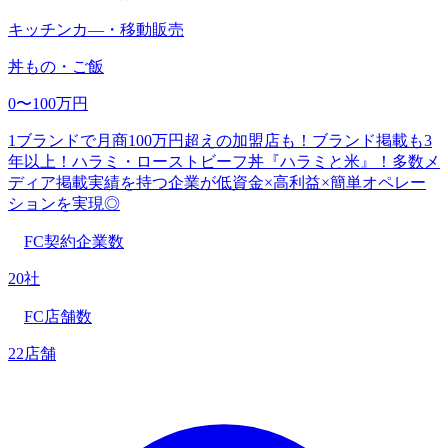
キッチンカ―・移動販売
丼もの・ご飯
0〜100万円
1ブランドで月商100万円超えの加盟店も！ブランド掲載も3
年以上！ハラミ・ローストビーフ丼『ハラミと米』！多数メ
ディア掲載実績を持つ企業が低資金×高利益×簡単オペレー
ションを実現◎
FC契約企業数
20社
FC店舗数
22店舗