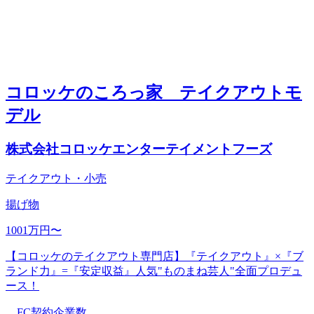
コロッケのころっ家 テイクアウトモ
デル
株式会社コロッケエンターテイメントフーズ
テイクアウト・小売
揚げ物
1001万円〜
【コロッケのテイクアウト専門店】『テイクアウト』×『ブ
ランド力』=『安定収益』人気"ものまね芸人"全面プロデュ
ース！
FC契約企業数