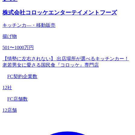
株式会社コロッケエンターテイメントフーズ
キッチンカ―・移動販売
揚げ物
501〜1000万円
【情勢に左右されない】 出店場所が選べるキッチンカー！
老若男女に愛さる国民食『コロッケ』専門店
FC契約企業数
12社
FC店舗数
12店舗