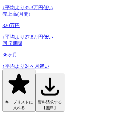
↓
平均より
35.3
万円低い
売上高(月間)
320
万円
↓
平均より
27.8
万円低い
回収期間
36
ヶ月
↑
平均より
24
ヶ月遅い
キープリストに
資料請求する
入れる
【無料】