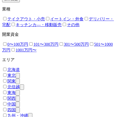
業種
テイクアウト・小売
イートイン・外食
デリバリー・
宅配
キッチンカ―・移動販売
その他
開業資金
0〜100万円
101〜300万円
301〜500万円
501〜1000
万円
1001万円〜
エリア
北海道
東北
関東
北信越
東海
関西
中国
四国
九州・沖縄