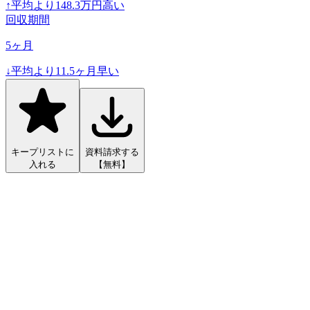
↑
平均より
148.3
万円高い
回収期間
5
ヶ月
↓
平均より
11.5
ヶ月早い
キープリストに
資料請求する
入れる
【無料】