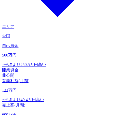
エリア
全国
自己資金
500
万円
↑
平均より
250.5
万円高い
開業資金
非公開
営業利益(月間)
122
万円
↑
平均より
40.4
万円高い
売上高(月間)
600
万円