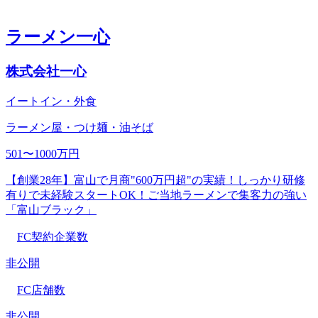
ラーメン一心
株式会社一心
イートイン・外食
ラーメン屋・つけ麺・油そば
501〜1000万円
【創業28年】富山で月商"600万円超"の実績！しっかり研修
有りで未経験スタートOK！ご当地ラーメンで集客力の強い
「富山ブラック」
FC契約企業数
非公開
FC店舗数
非公開