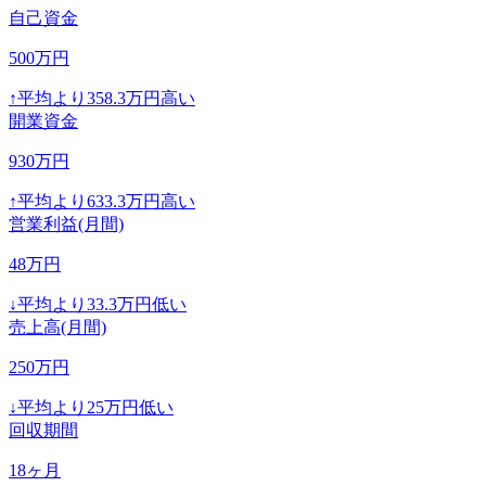
自己資金
500
万円
↑
平均より
358.3
万円高い
開業資金
930
万円
↑
平均より
633.3
万円高い
営業利益(月間)
48
万円
↓
平均より
33.3
万円低い
売上高(月間)
250
万円
↓
平均より
25
万円低い
回収期間
18
ヶ月