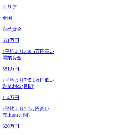
エリア
全国
自己資金
551
万円
↑
平均より
249.5
万円高い
開業資金
551
万円
↓
平均より
745.1
万円低い
営業利益(月間)
114
万円
↑
平均より
7.7
万円高い
売上高(月間)
620
万円