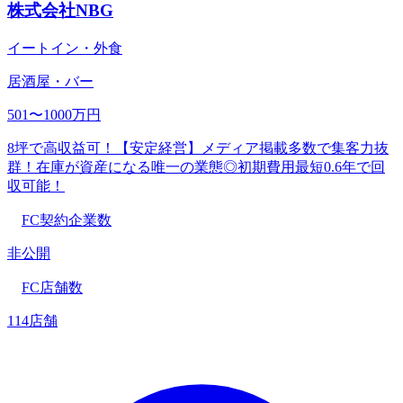
株式会社NBG
イートイン・外食
居酒屋・バー
501〜1000万円
8坪で高収益可！【安定経営】メディア掲載多数で集客力抜
群！在庫が資産になる唯一の業態◎初期費用最短0.6年で回
収可能！
FC契約企業数
非公開
FC店舗数
114店舗