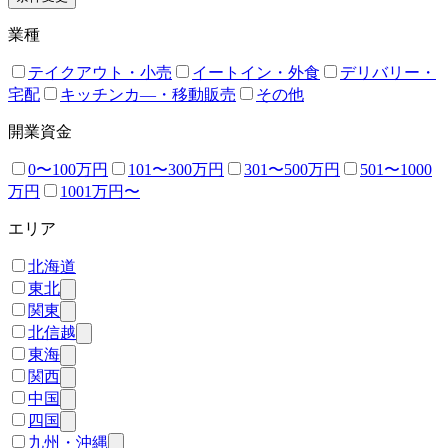
業種
テイクアウト・小売
イートイン・外食
デリバリー・
宅配
キッチンカ―・移動販売
その他
開業資金
0〜100万円
101〜300万円
301〜500万円
501〜1000
万円
1001万円〜
エリア
北海道
東北
関東
北信越
東海
関西
中国
四国
九州・沖縄