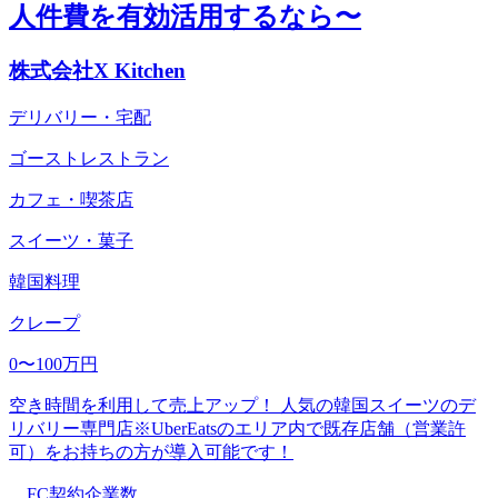
人件費を有効活用するなら〜
株式会社X Kitchen
デリバリー・宅配
ゴーストレストラン
カフェ・喫茶店
スイーツ・菓子
韓国料理
クレープ
0〜100万円
空き時間を利用して売上アップ！ 人気の韓国スイーツのデ
リバリー専門店※UberEatsのエリア内で既存店舗（営業許
可）をお持ちの方が導入可能です！
FC契約企業数