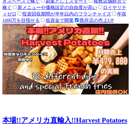
きスペースで稼ぐ
副業としてスタート
複数店舗経営で
稼ぐ
新メニューや価格設定の自由度が高い
ロイヤリテ
ィゼロ
投資回収期間が半年以内のフランチャイズ
年収
1000万を目指せる
低資金で開業
既存店の売上UP
本場!!アメリカ直輸入!!Harvest Potatoes