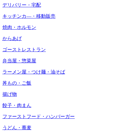
デリバリー・宅配
キッチンカ―・移動販売
焼肉・ホルモン
からあげ
ゴーストレストラン
弁当屋・惣菜屋
ラーメン屋・つけ麺・油そば
丼もの・ご飯
揚げ物
餃子・肉まん
ファーストフード・ハンバーガー
うどん・蕎麦