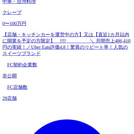
中華・台湾料理
クレープ
0〜100万円
【店舗・キッチンカーを運営中の方】又は【直近1カ月以内
に開業を予定の方限定】 !!!! ＼ 月間売上486,410
円の実績！／Uber Eats評価4.8！驚異のリピート率！人気の
スイーツブランド
FC契約企業数
非公開
FC店舗数
29店舗