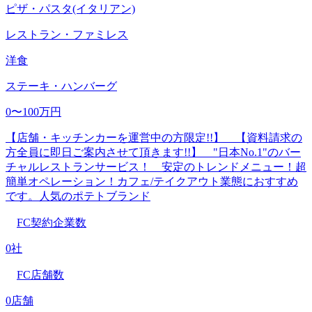
ピザ・パスタ(イタリアン)
レストラン・ファミレス
洋食
ステーキ・ハンバーグ
0〜100万円
【店舗・キッチンカーを運営中の方限定!!】 【資料請求の
方全員に即日ご案内させて頂きます!!】 "日本No.1"のバー
チャルレストランサービス！ 安定のトレンドメニュー！超
簡単オペレーション！カフェ/テイクアウト業態におすすめ
です。人気のポテトブランド
FC契約企業数
0社
FC店舗数
0店舗