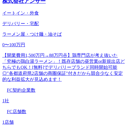
株式会社アンサー
イートイン・外食
デリバリー・宅配
ラーメン屋・つけ麺・油そば
0〜100万円
【開業費用1,500万円→88万円🍜】鶏専門店が考え抜いた
「究極の鶏白湯ラーメン」！既存店舗の昼営業or新規出店ど
ちらでもOK！[無料]でデリバリーブランド同時開始可能
◎"各都道府県2店舗の商圏保証"付きだから競合少なく安定
的な利益拡大が見込めます！
FC契約企業数
1社
FC店舗数
1店舗