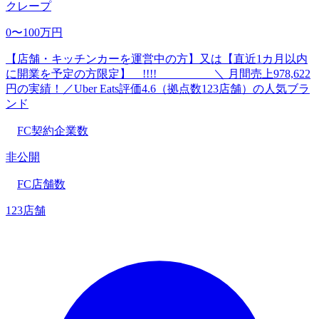
クレープ
0〜100万円
【店舗・キッチンカーを運営中の方】又は【直近1カ月以内
に開業を予定の方限定】 !!!! ＼ 月間売上978,622
円の実績！／Uber Eats評価4.6（拠点数123店舗）の人気ブラ
ンド
FC契約企業数
非公開
FC店舗数
123店舗