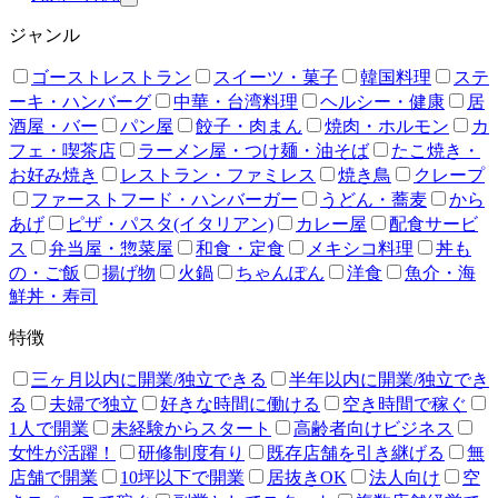
ジャンル
ゴーストレストラン
スイーツ・菓子
韓国料理
ステ
ーキ・ハンバーグ
中華・台湾料理
ヘルシー・健康
居
酒屋・バー
パン屋
餃子・肉まん
焼肉・ホルモン
カ
フェ・喫茶店
ラーメン屋・つけ麺・油そば
たこ焼き・
お好み焼き
レストラン・ファミレス
焼き鳥
クレープ
ファーストフード・ハンバーガー
うどん・蕎麦
から
あげ
ピザ・パスタ(イタリアン)
カレー屋
配食サービ
ス
弁当屋・惣菜屋
和食・定食
メキシコ料理
丼も
の・ご飯
揚げ物
火鍋
ちゃんぽん
洋食
魚介・海
鮮丼・寿司
特徴
三ヶ月以内に開業/独立できる
半年以内に開業/独立でき
る
夫婦で独立
好きな時間に働ける
空き時間で稼ぐ
1人で開業
未経験からスタート
高齢者向けビジネス
女性が活躍！
研修制度有り
既存店舗を引き継げる
無
店舗で開業
10坪以下で開業
居抜きOK
法人向け
空