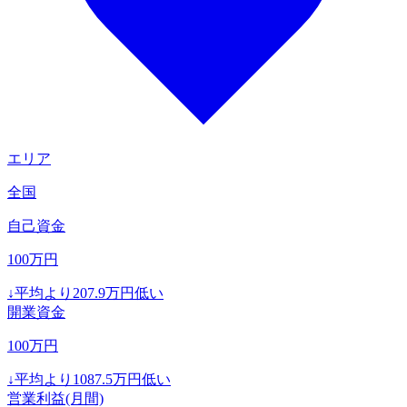
エリア
全国
自己資金
100
万円
↓
平均より
207.9
万円低い
開業資金
100
万円
↓
平均より
1087.5
万円低い
営業利益(月間)