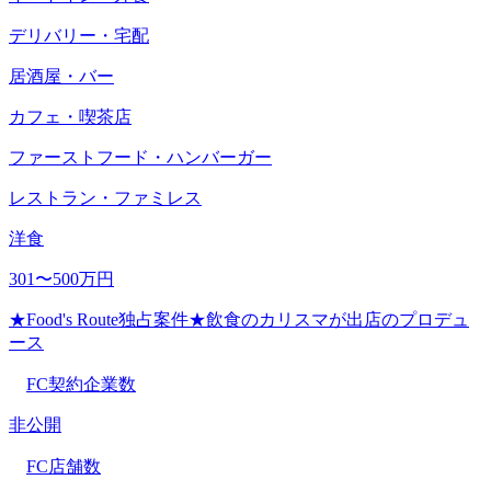
デリバリー・宅配
居酒屋・バー
カフェ・喫茶店
ファーストフード・ハンバーガー
レストラン・ファミレス
洋食
301〜500万円
★Food's Route独占案件★飲食のカリスマが出店のプロデュ
ース
FC契約企業数
非公開
FC店舗数