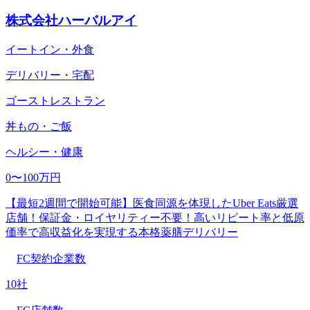
株式会社ハーバルアイ
イートイン・外食
デリバリー・宅配
ゴーストレストラン
丼もの・ご飯
ヘルシー・健康
0〜100万円
【最短2週間で開始可能】医食同源を体現したUber Eats厳選
店舗！保証金・ロイヤリティー不要！高いリピート率と低原
価率で高収益化を実現する本格薬膳デリバリー
FC契約企業数
10社