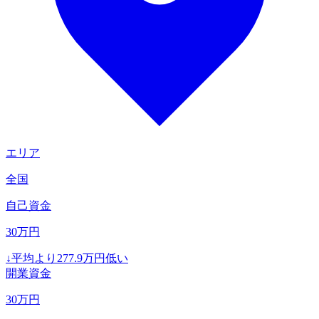
エリア
全国
自己資金
30
万円
↓
平均より
277.9
万円低い
開業資金
30
万円