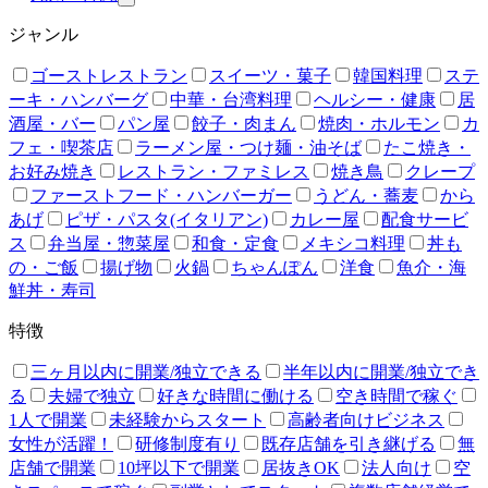
ジャンル
ゴーストレストラン
スイーツ・菓子
韓国料理
ステ
ーキ・ハンバーグ
中華・台湾料理
ヘルシー・健康
居
酒屋・バー
パン屋
餃子・肉まん
焼肉・ホルモン
カ
フェ・喫茶店
ラーメン屋・つけ麺・油そば
たこ焼き・
お好み焼き
レストラン・ファミレス
焼き鳥
クレープ
ファーストフード・ハンバーガー
うどん・蕎麦
から
あげ
ピザ・パスタ(イタリアン)
カレー屋
配食サービ
ス
弁当屋・惣菜屋
和食・定食
メキシコ料理
丼も
の・ご飯
揚げ物
火鍋
ちゃんぽん
洋食
魚介・海
鮮丼・寿司
特徴
三ヶ月以内に開業/独立できる
半年以内に開業/独立でき
る
夫婦で独立
好きな時間に働ける
空き時間で稼ぐ
1人で開業
未経験からスタート
高齢者向けビジネス
女性が活躍！
研修制度有り
既存店舗を引き継げる
無
店舗で開業
10坪以下で開業
居抜きOK
法人向け
空