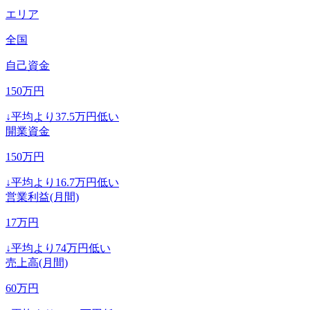
エリア
全国
自己資金
150
万円
↓
平均より
37.5
万円低い
開業資金
150
万円
↓
平均より
16.7
万円低い
営業利益(月間)
17
万円
↓
平均より
74
万円低い
売上高(月間)
60
万円