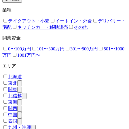
業種
テイクアウト・小売
イートイン・外食
デリバリー・
宅配
キッチンカ―・移動販売
その他
開業資金
0〜100万円
101〜300万円
301〜500万円
501〜1000
万円
1001万円〜
エリア
北海道
東北
関東
北信越
東海
関西
中国
四国
九州・沖縄