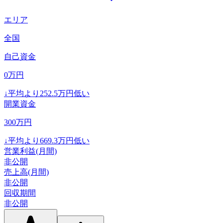
エリア
全国
自己資金
0
万円
↓
平均より
252.5
万円低い
開業資金
300
万円
↓
平均より
669.3
万円低い
営業利益(月間)
非公開
売上高(月間)
非公開
回収期間
非公開