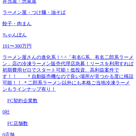
弁当屋・惣菜屋
ラーメン屋・つけ麺・油そば
餃子・肉まん
ちゃんぽん
101〜300万円
ラーメン屋さんの進化系！^ ^「有名G系、有名二郎系ラーメ
ン」店の冷凍ラーメン販売代理店急募！リースを利用すれば
初期費用ゼロでスタート可能！低投資、高利益案件で
す！！ ＊自動販売機なので良い場所が見つかる度に移設
可能！！ ＊二郎系ラーメン以外にも本格ご当地冷凍ラーメ
ンもラインナップ有り！
FC契約企業数
0社
FC店舗数
0店舗