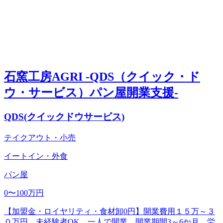
石窯工房AGRI -QDS（クイック・ド
ウ・サービス）パン屋開業支援-
QDS(クイックドウサービス)
テイクアウト・小売
イートイン・外食
パン屋
0〜100万円
【加盟金・ロイヤリティ・食材卸0円】開業費用１５万～３
０万円、未経験者OK、一人で開業、開業期間3～6か月。労