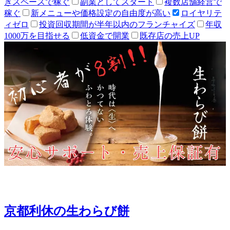
きスペースで稼ぐ
副業としてスタート
複数店舗経営で
稼ぐ
新メニューや価格設定の自由度が高い
ロイヤリテ
ィゼロ
投資回収期間が半年以内のフランチャイズ
年収
1000万を目指せる
低資金で開業
既存店の売上UP
京都利休の生わらび餅