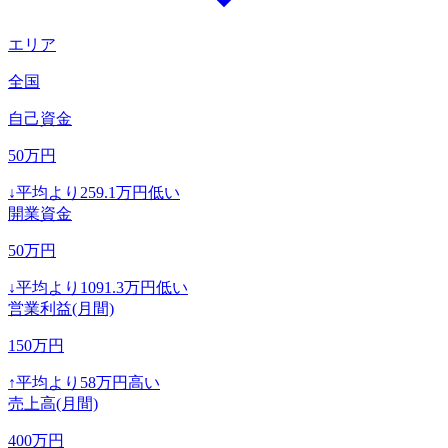
エリア
全国
自己資金
50
万円
↓
平均より
259.1
万円低い
開業資金
50
万円
↓
平均より
1091.3
万円低い
営業利益(月間)
150
万円
↑
平均より
58
万円高い
売上高(月間)
400
万円