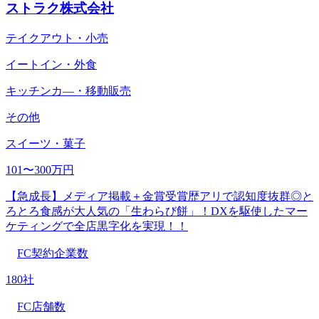
ストラク株式会社
テイクアウト・小売
イートイン・外食
キッチンカ―・移動販売
その他
スイーツ・菓子
101〜300万円
【急成長】メディア掲載＋金賞受賞歴アリで認知度抜群◎と
ろとろ食感が大人気の「生わらび餅」！DXを駆使したマー
ケティングで全店黒字化を実現！！
FC契約企業数
180社
FC店舗数