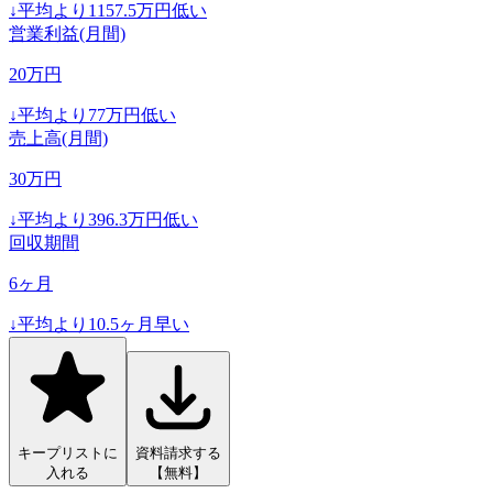
↓
平均より
1157.5
万円低い
営業利益(月間)
20
万円
↓
平均より
77
万円低い
売上高(月間)
30
万円
↓
平均より
396.3
万円低い
回収期間
6
ヶ月
↓
平均より
10.5
ヶ月早い
キープリストに
資料請求する
入れる
【無料】