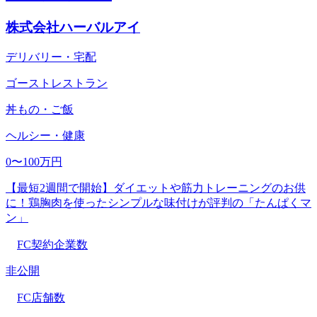
株式会社ハーバルアイ
デリバリー・宅配
ゴーストレストラン
丼もの・ご飯
ヘルシー・健康
0〜100万円
【最短2週間で開始】ダイエットや筋力トレーニングのお供
に！鶏胸肉を使ったシンプルな味付けが評判の「たんぱくマ
ン」
FC契約企業数
非公開
FC店舗数