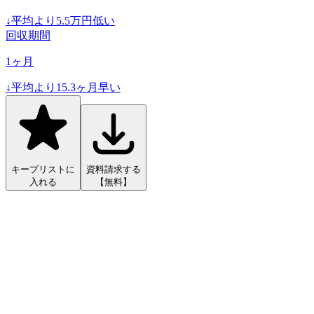
↓
平均より
5.5
万円低い
回収期間
1
ヶ月
↓
平均より
15.3
ヶ月早い
キープリストに
資料請求する
入れる
【無料】