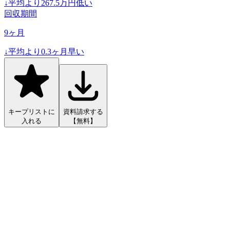
↓
平均より
267.5
万円低い
回収期間
9
ヶ月
↓
平均より
0.3
ヶ月早い
キープリストに
資料請求する
入れる
【無料】