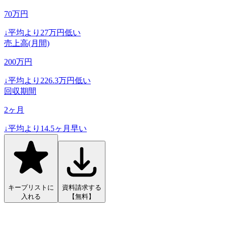
70
万円
↓
平均より
27
万円低い
売上高(月間)
200
万円
↓
平均より
226.3
万円低い
回収期間
2
ヶ月
↓
平均より
14.5
ヶ月早い
キープリストに
資料請求する
入れる
【無料】