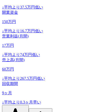
↓
平均より
37.5
万円低い
開業資金
150
万円
↓
平均より
16.7
万円低い
営業利益(月間)
17
万円
↓
平均より
74
万円低い
売上高(月間)
60
万円
↓
平均より
267.5
万円低い
回収期間
9
ヶ月
↓
平均より
0.3
ヶ月早い