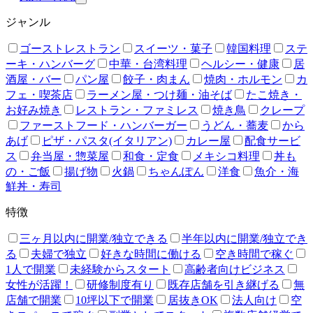
ジャンル
ゴーストレストラン
スイーツ・菓子
韓国料理
ステ
ーキ・ハンバーグ
中華・台湾料理
ヘルシー・健康
居
酒屋・バー
パン屋
餃子・肉まん
焼肉・ホルモン
カ
フェ・喫茶店
ラーメン屋・つけ麺・油そば
たこ焼き・
お好み焼き
レストラン・ファミレス
焼き鳥
クレープ
ファーストフード・ハンバーガー
うどん・蕎麦
から
あげ
ピザ・パスタ(イタリアン)
カレー屋
配食サービ
ス
弁当屋・惣菜屋
和食・定食
メキシコ料理
丼も
の・ご飯
揚げ物
火鍋
ちゃんぽん
洋食
魚介・海
鮮丼・寿司
特徴
三ヶ月以内に開業/独立できる
半年以内に開業/独立でき
る
夫婦で独立
好きな時間に働ける
空き時間で稼ぐ
1人で開業
未経験からスタート
高齢者向けビジネス
女性が活躍！
研修制度有り
既存店舗を引き継げる
無
店舗で開業
10坪以下で開業
居抜きOK
法人向け
空