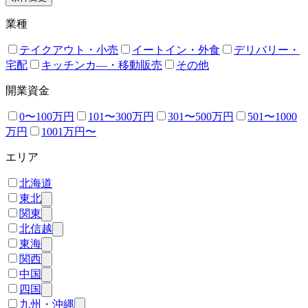
業種
テイクアウト・小売
イートイン・外食
デリバリー・
宅配
キッチンカ―・移動販売
その他
開業資金
0〜100万円
101〜300万円
301〜500万円
501〜1000
万円
1001万円〜
エリア
北海道
東北
関東
北信越
東海
関西
中国
四国
九州・沖縄