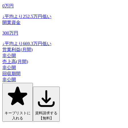
0
万円
↓
平均より
252.5
万円低い
開業資金
300
万円
↓
平均より
669.3
万円低い
営業利益(月間)
非公開
売上高(月間)
非公開
回収期間
非公開
キープリストに
資料請求する
入れる
【無料】