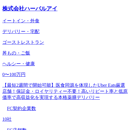
株式会社ハーバルアイ
イートイン・外食
デリバリー・宅配
ゴーストレストラン
丼もの・ご飯
ヘルシー・健康
0〜100万円
【最短2週間で開始可能】医食同源を体現したUber Eats厳選
店舗！保証金・ロイヤリティー不要！高いリピート率と低原
価率で高収益化を実現する本格薬膳デリバリー
FC契約企業数
10社