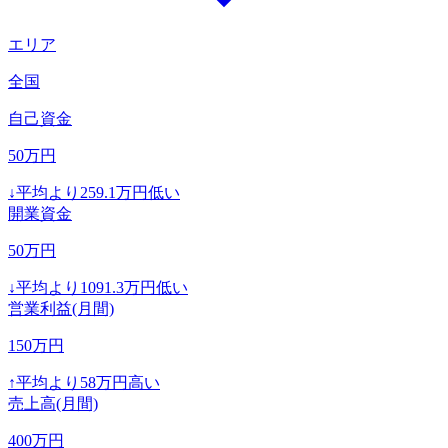
エリア
全国
自己資金
50
万円
↓
平均より
259.1
万円低い
開業資金
50
万円
↓
平均より
1091.3
万円低い
営業利益(月間)
150
万円
↑
平均より
58
万円高い
売上高(月間)
400
万円