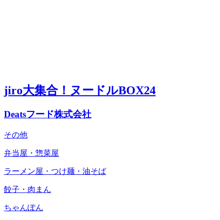
jiro大集合！ヌードルBOX24
Deatsフード株式会社
その他
弁当屋・惣菜屋
ラーメン屋・つけ麺・油そば
餃子・肉まん
ちゃんぽん