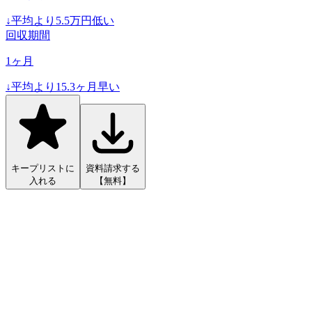
↓
平均より
5.5
万円低い
回収期間
1
ヶ月
↓
平均より
15.3
ヶ月早い
キープリストに
資料請求する
入れる
【無料】