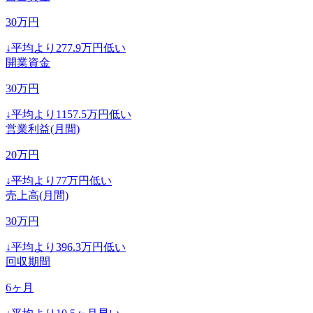
30
万円
↓
平均より
277.9
万円低い
開業資金
30
万円
↓
平均より
1157.5
万円低い
営業利益(月間)
20
万円
↓
平均より
77
万円低い
売上高(月間)
30
万円
↓
平均より
396.3
万円低い
回収期間
6
ヶ月