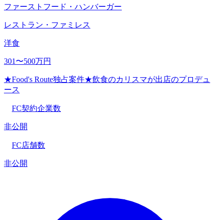
ファーストフード・ハンバーガー
レストラン・ファミレス
洋食
301〜500万円
★Food's Route独占案件★飲食のカリスマが出店のプロデュ
ース
FC契約企業数
非公開
FC店舗数
非公開