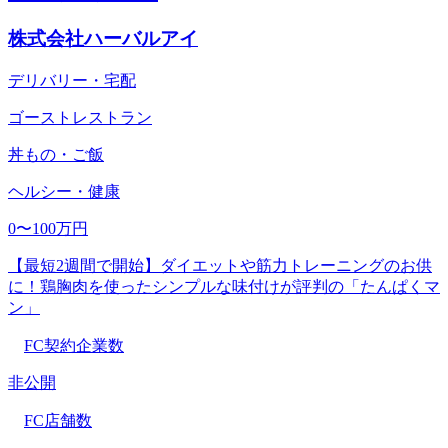
株式会社ハーバルアイ
デリバリー・宅配
ゴーストレストラン
丼もの・ご飯
ヘルシー・健康
0〜100万円
【最短2週間で開始】ダイエットや筋力トレーニングのお供
に！鶏胸肉を使ったシンプルな味付けが評判の「たんぱくマ
ン」
FC契約企業数
非公開
FC店舗数