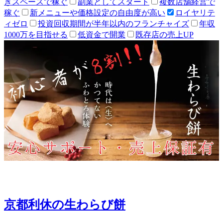
きスペースで稼ぐ
副業としてスタート
複数店舗経営で
稼ぐ
新メニューや価格設定の自由度が高い
ロイヤリテ
ィゼロ
投資回収期間が半年以内のフランチャイズ
年収
1000万を目指せる
低資金で開業
既存店の売上UP
京都利休の生わらび餅