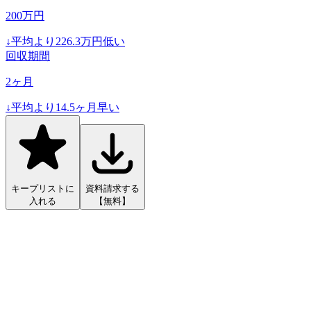
200
万円
↓
平均より
226.3
万円低い
回収期間
2
ヶ月
↓
平均より
14.5
ヶ月早い
キープリストに
資料請求する
入れる
【無料】