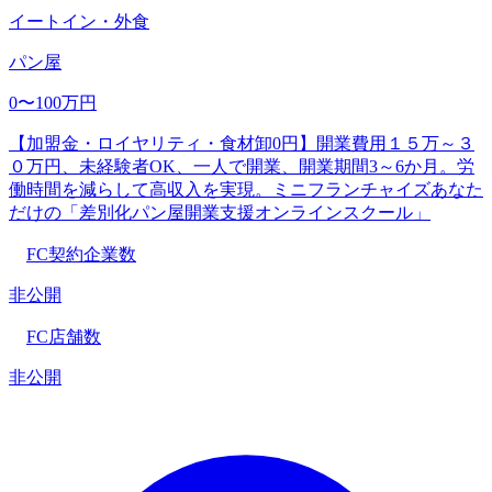
イートイン・外食
パン屋
0〜100万円
【加盟金・ロイヤリティ・食材卸0円】開業費用１５万～３
０万円、未経験者OK、一人で開業、開業期間3～6か月。労
働時間を減らして高収入を実現。ミニフランチャイズあなた
だけの「差別化パン屋開業支援オンラインスクール」
FC契約企業数
非公開
FC店舗数
非公開