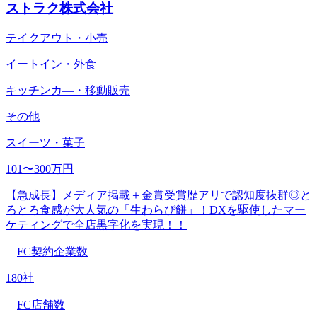
ストラク株式会社
テイクアウト・小売
イートイン・外食
キッチンカ―・移動販売
その他
スイーツ・菓子
101〜300万円
【急成長】メディア掲載＋金賞受賞歴アリで認知度抜群◎と
ろとろ食感が大人気の「生わらび餅」！DXを駆使したマー
ケティングで全店黒字化を実現！！
FC契約企業数
180社
FC店舗数