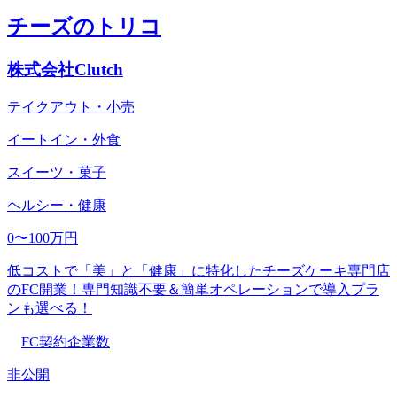
チーズのトリコ
株式会社Clutch
テイクアウト・小売
イートイン・外食
スイーツ・菓子
ヘルシー・健康
0〜100万円
低コストで「美」と「健康」に特化したチーズケーキ専門店
のFC開業！専門知識不要＆簡単オペレーションで導入プラ
ンも選べる！
FC契約企業数
非公開