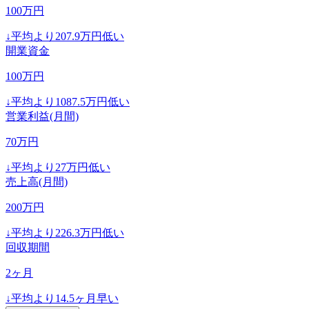
100
万円
↓
平均より
207.9
万円低い
開業資金
100
万円
↓
平均より
1087.5
万円低い
営業利益(月間)
70
万円
↓
平均より
27
万円低い
売上高(月間)
200
万円
↓
平均より
226.3
万円低い
回収期間
2
ヶ月
↓
平均より
14.5
ヶ月早い