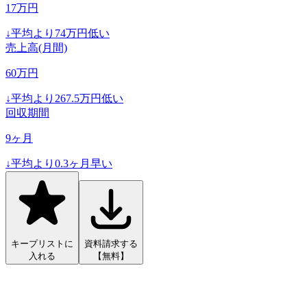
17
万円
↓
平均より
74
万円低い
売上高(月間)
60
万円
↓
平均より
267.5
万円低い
回収期間
9
ヶ月
↓
平均より
0.3
ヶ月早い
キープリストに
資料請求する
入れる
【無料】