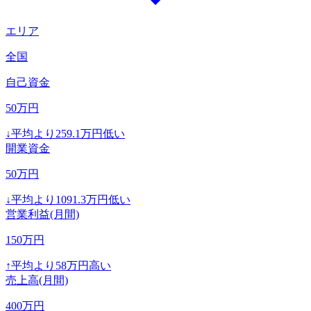
エリア
全国
自己資金
50
万円
↓
平均より
259.1
万円低い
開業資金
50
万円
↓
平均より
1091.3
万円低い
営業利益(月間)
150
万円
↑
平均より
58
万円高い
売上高(月間)
400
万円