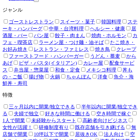
ジャンル
ゴーストレストラン
スイーツ・菓子
韓国料理
ステ
ーキ・ハンバーグ
中華・台湾料理
ヘルシー・健康
居
酒屋・バー
パン屋
餃子・肉まん
焼肉・ホルモン
カ
フェ・喫茶店
ラーメン屋・つけ麺・油そば
たこ焼き・
お好み焼き
レストラン・ファミレス
焼き鳥
クレープ
ファーストフード・ハンバーガー
うどん・蕎麦
から
あげ
ピザ・パスタ(イタリアン)
カレー屋
配食サービ
ス
弁当屋・惣菜屋
和食・定食
メキシコ料理
丼も
の・ご飯
揚げ物
火鍋
ちゃんぽん
洋食
魚介・海
鮮丼・寿司
特徴
三ヶ月以内に開業/独立できる
半年以内に開業/独立でき
る
夫婦で独立
好きな時間に働ける
空き時間で稼ぐ
1人で開業
未経験からスタート
高齢者向けビジネス
女性が活躍！
研修制度有り
既存店舗を引き継げる
無
店舗で開業
10坪以下で開業
居抜きOK
法人向け
空