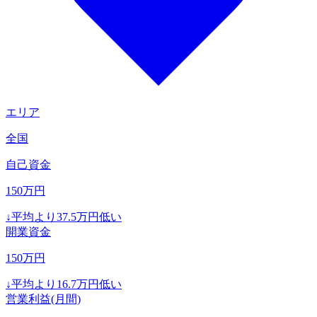
エリア
全国
自己資金
150
万円
↓
平均より
37.5
万円低い
開業資金
150
万円
↓
平均より
16.7
万円低い
営業利益(月間)