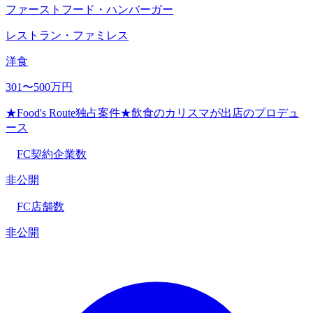
ファーストフード・ハンバーガー
レストラン・ファミレス
洋食
301〜500万円
★Food's Route独占案件★飲食のカリスマが出店のプロデュ
ース
FC契約企業数
非公開
FC店舗数
非公開