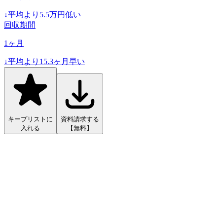
↓
平均より
5.5
万円低い
回収期間
1
ヶ月
↓
平均より
15.3
ヶ月早い
キープリストに
資料請求する
入れる
【無料】