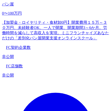
パン屋
0〜100万円
【加盟金・ロイヤリティ・食材卸0円】開業費用１５万～３
０万円、未経験者OK、一人で開業、開業期間3～6か月。労
働時間を減らして高収入を実現。ミニフランチャイズあなた
だけの「差別化パン屋開業支援オンラインスクール」
FC契約企業数
非公開
FC店舗数
非公開