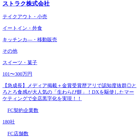
ストラク株式会社
テイクアウト・小売
イートイン・外食
キッチンカ―・移動販売
その他
スイーツ・菓子
101〜300万円
【急成長】メディア掲載＋金賞受賞歴アリで認知度抜群◎と
ろとろ食感が大人気の「生わらび餅」！DXを駆使したマー
ケティングで全店黒字化を実現！！
FC契約企業数
180社
FC店舗数