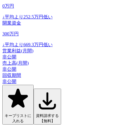
0
万円
↓
平均より
252.5
万円低い
開業資金
300
万円
↓
平均より
669.3
万円低い
営業利益(月間)
非公開
売上高(月間)
非公開
回収期間
非公開
キープリストに
資料請求する
入れる
【無料】