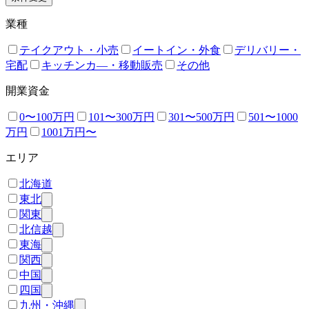
業種
テイクアウト・小売
イートイン・外食
デリバリー・
宅配
キッチンカ―・移動販売
その他
開業資金
0〜100万円
101〜300万円
301〜500万円
501〜1000
万円
1001万円〜
エリア
北海道
東北
関東
北信越
東海
関西
中国
四国
九州・沖縄