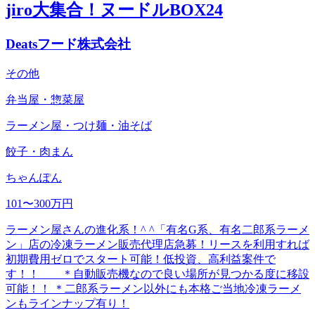
jiro大集合！ヌードルBOX24
Deatsフード株式会社
その他
弁当屋・惣菜屋
ラーメン屋・つけ麺・油そば
餃子・肉まん
ちゃんぽん
101〜300万円
ラーメン屋さんの進化系！^ ^「有名G系、有名二郎系ラーメ
ン」店の冷凍ラーメン販売代理店急募！リースを利用すれば
初期費用ゼロでスタート可能！低投資、高利益案件で
す！！ ＊自動販売機なので良い場所が見つかる度に移設
可能！！ ＊二郎系ラーメン以外にも本格ご当地冷凍ラーメ
ンもラインナップ有り！