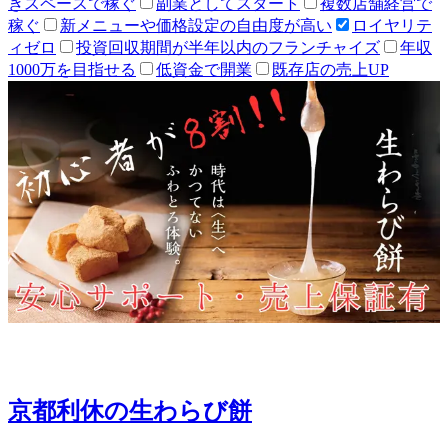
きスペースで稼ぐ
副業としてスタート
複数店舗経営で
稼ぐ
新メニューや価格設定の自由度が高い
ロイヤリテ
ィゼロ
投資回収期間が半年以内のフランチャイズ
年収
1000万を目指せる
低資金で開業
既存店の売上UP
京都利休の生わらび餅