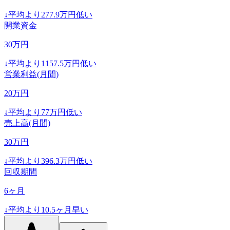
↓
平均より
277.9
万円低い
開業資金
30
万円
↓
平均より
1157.5
万円低い
営業利益(月間)
20
万円
↓
平均より
77
万円低い
売上高(月間)
30
万円
↓
平均より
396.3
万円低い
回収期間
6
ヶ月
↓
平均より
10.5
ヶ月早い