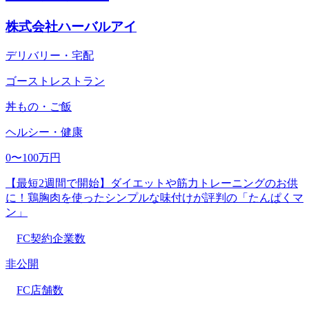
株式会社ハーバルアイ
デリバリー・宅配
ゴーストレストラン
丼もの・ご飯
ヘルシー・健康
0〜100万円
【最短2週間で開始】ダイエットや筋力トレーニングのお供
に！鶏胸肉を使ったシンプルな味付けが評判の「たんぱくマ
ン」
FC契約企業数
非公開
FC店舗数