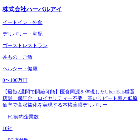
株式会社ハーバルアイ
イートイン・外食
デリバリー・宅配
ゴーストレストラン
丼もの・ご飯
ヘルシー・健康
0〜100万円
【最短2週間で開始可能】医食同源を体現したUber Eats厳選
店舗！保証金・ロイヤリティー不要！高いリピート率と低原
価率で高収益化を実現する本格薬膳デリバリー
FC契約企業数
10社