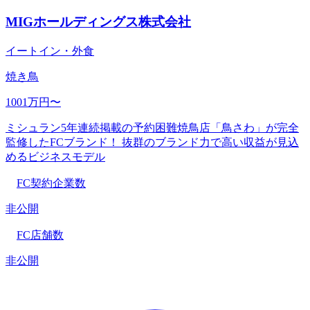
MIGホールディングス株式会社
イートイン・外食
焼き鳥
1001万円〜
ミシュラン5年連続掲載の予約困難焼鳥店「鳥さわ」が完全
監修したFCブランド！ 抜群のブランド力で高い収益が見込
めるビジネスモデル
FC契約企業数
非公開
FC店舗数
非公開