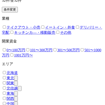
52
件/全
52
件
条件変更
業種
テイクアウト・小売
イートイン・外食
デリバリー・
宅配
キッチンカ―・移動販売
その他
開業資金
0〜100万円
101〜300万円
301〜500万円
501〜1000
万円
1001万円〜
エリア
北海道
東北
関東
北信越
東海
関西
中国