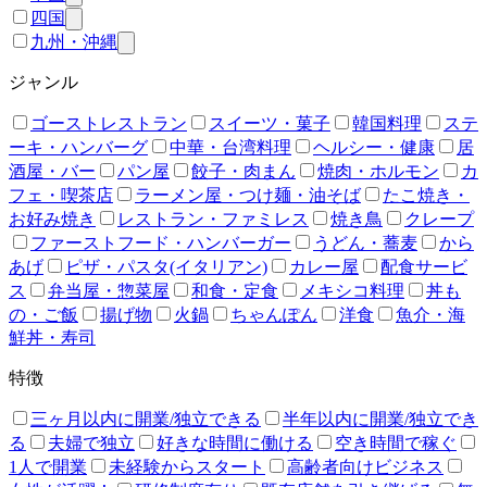
四国
九州・沖縄
ジャンル
ゴーストレストラン
スイーツ・菓子
韓国料理
ステ
ーキ・ハンバーグ
中華・台湾料理
ヘルシー・健康
居
酒屋・バー
パン屋
餃子・肉まん
焼肉・ホルモン
カ
フェ・喫茶店
ラーメン屋・つけ麺・油そば
たこ焼き・
お好み焼き
レストラン・ファミレス
焼き鳥
クレープ
ファーストフード・ハンバーガー
うどん・蕎麦
から
あげ
ピザ・パスタ(イタリアン)
カレー屋
配食サービ
ス
弁当屋・惣菜屋
和食・定食
メキシコ料理
丼も
の・ご飯
揚げ物
火鍋
ちゃんぽん
洋食
魚介・海
鮮丼・寿司
特徴
三ヶ月以内に開業/独立できる
半年以内に開業/独立でき
る
夫婦で独立
好きな時間に働ける
空き時間で稼ぐ
1人で開業
未経験からスタート
高齢者向けビジネス