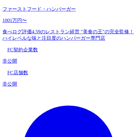
ファーストフード・ハンバーガー
1001万円〜
食べログ評価4.59のレストラン経営 "美食の王"の完全監修！
ハイレベルな味と注目度のハンバーガー専門店
FC契約企業数
非公開
FC店舗数
非公開