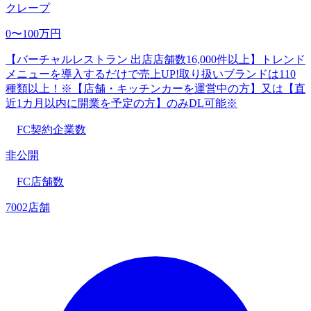
クレープ
0〜100万円
【バーチャルレストラン 出店店舗数16,000件以上】トレンド
メニューを導入するだけで売上UP!取り扱いブランドは110
種類以上！※【店舗・キッチンカーを運営中の方】又は【直
近1カ月以内に開業を予定の方】のみDL可能※
FC契約企業数
非公開
FC店舗数
7002店舗