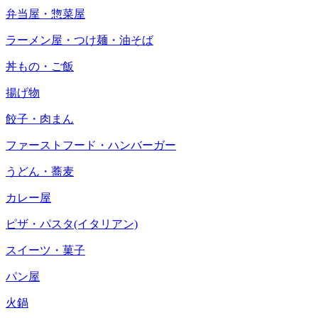
弁当屋・惣菜屋
ラーメン屋・つけ麺・油そば
丼もの・ご飯
揚げ物
餃子・肉まん
ファーストフード・ハンバーガー
うどん・蕎麦
カレー屋
ピザ・パスタ(イタリアン)
スイーツ・菓子
パン屋
火鍋