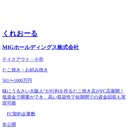
くれおーる
MIGホールディングス株式会社
テイクアウト・小売
たこ焼き・お好み焼き
501〜1000万円
味にうるさい大阪人”が行列を作るたこ焼き店がFC店展開！
低資金で開業ができ、高い収益性で短期間での資金回収も実
現可能
FC契約企業数
非公開