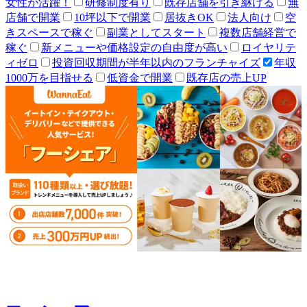
女性が活躍！
研修制度有り
既存店舗を引き継げる
無
店舗で開業
10坪以下で開業
居抜きOK
法人向け
空
きスペースで稼ぐ
副業としてスタート
複数店舗経営で
稼ぐ
新メニューや価格設定の自由度が高い
ロイヤリテ
ィゼロ
投資回収期間が半年以内のフランチャイズ
年収
1000万を目指せる
低資金で開業
既存店の売上UP