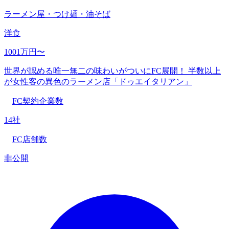
ラーメン屋・つけ麺・油そば
洋食
1001万円〜
世界が認める唯一無二の味わいがついにFC展開！ 半数以上
が女性客の異色のラーメン店「ドゥエイタリアン」
FC契約企業数
14社
FC店舗数
非公開