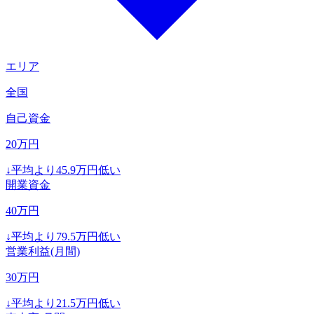
エリア
全国
自己資金
20
万円
↓
平均より
45.9
万円低い
開業資金
40
万円
↓
平均より
79.5
万円低い
営業利益(月間)
30
万円
↓
平均より
21.5
万円低い