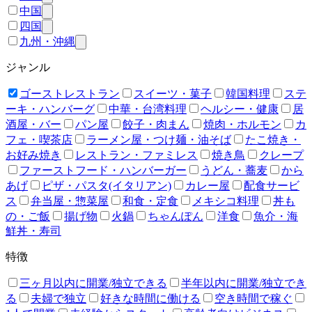
中国
四国
九州・沖縄
ジャンル
ゴーストレストラン
スイーツ・菓子
韓国料理
ステ
ーキ・ハンバーグ
中華・台湾料理
ヘルシー・健康
居
酒屋・バー
パン屋
餃子・肉まん
焼肉・ホルモン
カ
フェ・喫茶店
ラーメン屋・つけ麺・油そば
たこ焼き・
お好み焼き
レストラン・ファミレス
焼き鳥
クレープ
ファーストフード・ハンバーガー
うどん・蕎麦
から
あげ
ピザ・パスタ(イタリアン)
カレー屋
配食サービ
ス
弁当屋・惣菜屋
和食・定食
メキシコ料理
丼も
の・ご飯
揚げ物
火鍋
ちゃんぽん
洋食
魚介・海
鮮丼・寿司
特徴
三ヶ月以内に開業/独立できる
半年以内に開業/独立でき
る
夫婦で独立
好きな時間に働ける
空き時間で稼ぐ