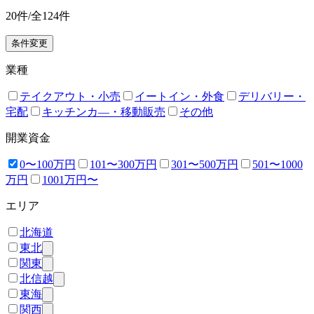
20
件/全
124
件
条件変更
業種
テイクアウト・小売
イートイン・外食
デリバリー・
宅配
キッチンカ―・移動販売
その他
開業資金
0〜100万円
101〜300万円
301〜500万円
501〜1000
万円
1001万円〜
エリア
北海道
東北
関東
北信越
東海
関西