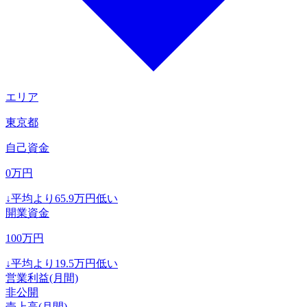
エリア
東京都
自己資金
0
万円
↓
平均より
65.9
万円低い
開業資金
100
万円
↓
平均より
19.5
万円低い
営業利益(月間)
非公開
売上高(月間)