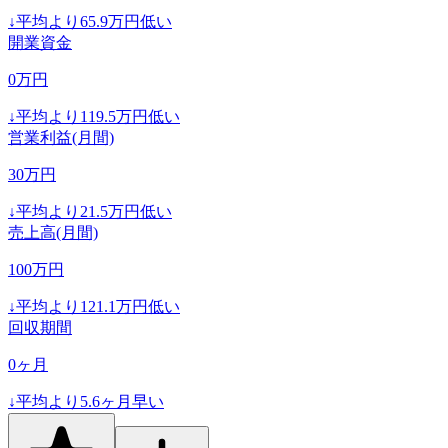
↓
平均より
65.9
万円低い
開業資金
0
万円
↓
平均より
119.5
万円低い
営業利益(月間)
30
万円
↓
平均より
21.5
万円低い
売上高(月間)
100
万円
↓
平均より
121.1
万円低い
回収期間
0
ヶ月
↓
平均より
5.6
ヶ月早い