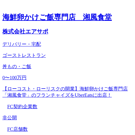
海鮮卵かけご飯専門店 湘風食堂
株式会社エアサポ
デリバリー・宅配
ゴーストレストラン
丼もの・ご飯
0〜100万円
【ローコスト・ローリスクの開業】海鮮卵かけご飯専門店
「湘風食堂」のフランチャイズをUberEatsに出店！
FC契約企業数
非公開
FC店舗数