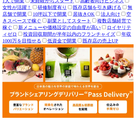
1人で開業
未経験からスタート
高齢者向けビジネス
女性が活躍！
研修制度有り
既存店舗を引き継げる
無
店舗で開業
10坪以下で開業
居抜きOK
法人向け
空
きスペースで稼ぐ
副業としてスタート
複数店舗経営で
稼ぐ
新メニューや価格設定の自由度が高い
ロイヤリテ
ィゼロ
投資回収期間が半年以内のフランチャイズ
年収
1000万を目指せる
低資金で開業
既存店の売上UP