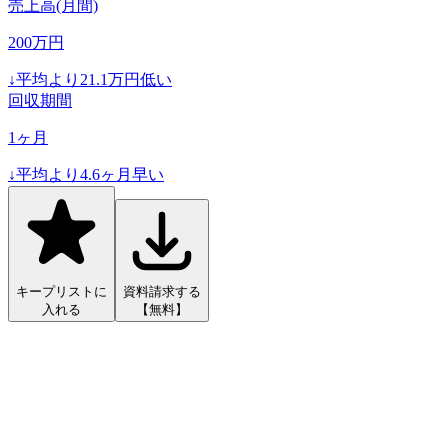
売上高(月間)
200
万円
↓
平均より
21.1
万円低い
回収期間
1
ヶ月
↓
平均より
4.6
ヶ月早い
キープリストに
資料請求する
入れる
【無料】