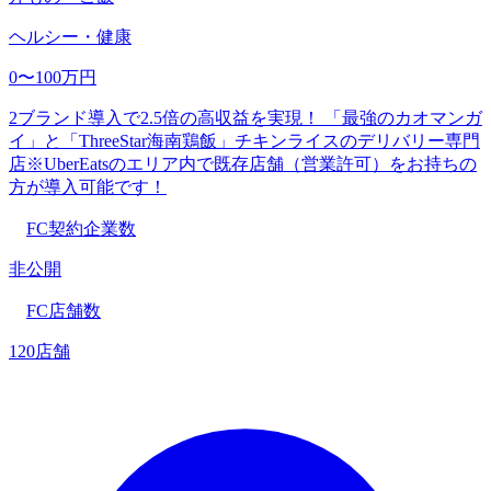
ヘルシー・健康
0〜100万円
2ブランド導入で2.5倍の高収益を実現！ 「最強のカオマンガ
イ」と「ThreeStar海南鶏飯」チキンライスのデリバリー専門
店※UberEatsのエリア内で既存店舗（営業許可）をお持ちの
方が導入可能です！
FC契約企業数
非公開
FC店舗数
120店舗