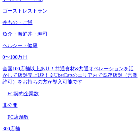
ゴーストレストラン
丼もの・ご飯
魚介・海鮮丼・寿司
ヘルシー・健康
0〜100万円
全国100店舗以上あり！共通食材&共通オペレーションを活
かして店舗売上UP！※UberEatsのエリア内で既存店舗（営業
許可）をお持ちの方が導入可能です！
FC契約企業数
非公開
FC店舗数
300店舗