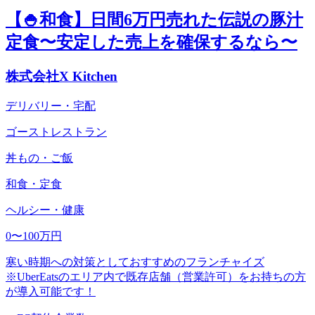
【🍚和食】日間6万円売れた伝説の豚汁
定食〜安定した売上を確保するなら〜
株式会社X Kitchen
デリバリー・宅配
ゴーストレストラン
丼もの・ご飯
和食・定食
ヘルシー・健康
0〜100万円
寒い時期への対策としておすすめのフランチャイズ
※UberEatsのエリア内で既存店舗（営業許可）をお持ちの方
が導入可能です！