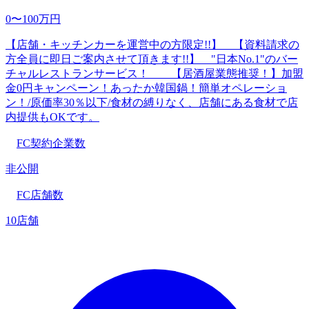
0〜100万円
【店舗・キッチンカーを運営中の方限定!!】 【資料請求の
方全員に即日ご案内させて頂きます!!】 "日本No.1"のバー
チャルレストランサービス！ 【居酒屋業態推奨！】加盟
金0円キャンペーン！あったか韓国鍋！簡単オペレーショ
ン！/原価率30％以下/食材の縛りなく、店舗にある食材で店
内提供もOKです。
FC契約企業数
非公開
FC店舗数
10店舗