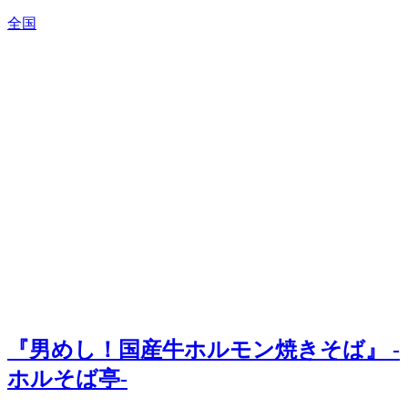
全国
『男めし！国産牛ホルモン焼きそば』 -
ホルそば亭-