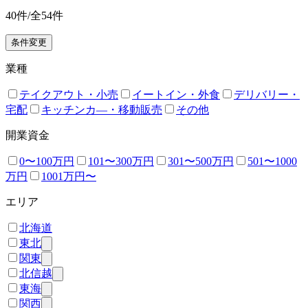
40
件/全
54
件
条件変更
業種
テイクアウト・小売
イートイン・外食
デリバリー・
宅配
キッチンカ―・移動販売
その他
開業資金
0〜100万円
101〜300万円
301〜500万円
501〜1000
万円
1001万円〜
エリア
北海道
東北
関東
北信越
東海
関西