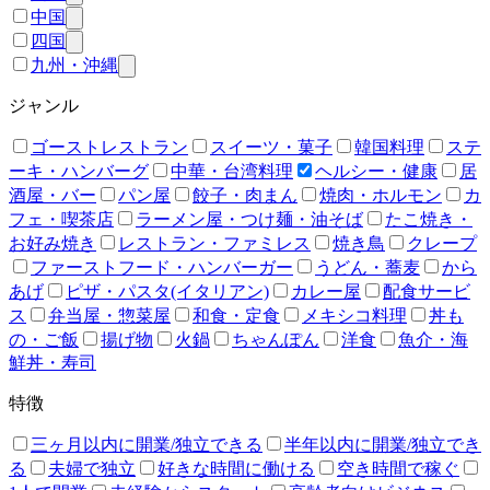
中国
四国
九州・沖縄
ジャンル
ゴーストレストラン
スイーツ・菓子
韓国料理
ステ
ーキ・ハンバーグ
中華・台湾料理
ヘルシー・健康
居
酒屋・バー
パン屋
餃子・肉まん
焼肉・ホルモン
カ
フェ・喫茶店
ラーメン屋・つけ麺・油そば
たこ焼き・
お好み焼き
レストラン・ファミレス
焼き鳥
クレープ
ファーストフード・ハンバーガー
うどん・蕎麦
から
あげ
ピザ・パスタ(イタリアン)
カレー屋
配食サービ
ス
弁当屋・惣菜屋
和食・定食
メキシコ料理
丼も
の・ご飯
揚げ物
火鍋
ちゃんぽん
洋食
魚介・海
鮮丼・寿司
特徴
三ヶ月以内に開業/独立できる
半年以内に開業/独立でき
る
夫婦で独立
好きな時間に働ける
空き時間で稼ぐ