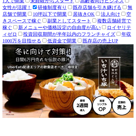
1人で開業
未経験からスタート
高齢者向けビジネス
女性が活躍！
研修制度有り
既存店舗を引き継げる
無
店舗で開業
10坪以下で開業
居抜きOK
法人向け
空
きスペースで稼ぐ
副業としてスタート
複数店舗経営で
稼ぐ
新メニューや価格設定の自由度が高い
ロイヤリテ
ィゼロ
投資回収期間が半年以内のフランチャイズ
年収
1000万を目指せる
低資金で開業
既存店の売上UP