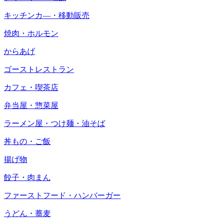
キッチンカ―・移動販売
焼肉・ホルモン
からあげ
ゴーストレストラン
カフェ・喫茶店
弁当屋・惣菜屋
ラーメン屋・つけ麺・油そば
丼もの・ご飯
揚げ物
餃子・肉まん
ファーストフード・ハンバーガー
うどん・蕎麦