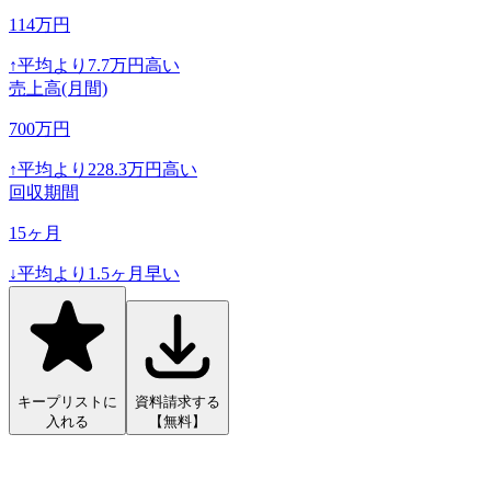
114
万円
↑
平均より
7.7
万円高い
売上高(月間)
700
万円
↑
平均より
228.3
万円高い
回収期間
15
ヶ月
↓
平均より
1.5
ヶ月早い
キープリストに
資料請求する
入れる
【無料】