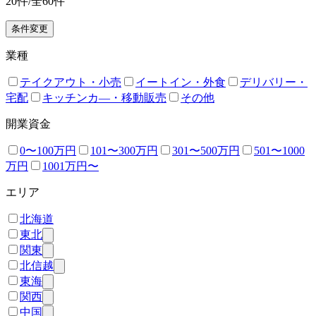
20
件/全
60
件
条件変更
業種
テイクアウト・小売
イートイン・外食
デリバリー・
宅配
キッチンカ―・移動販売
その他
開業資金
0〜100万円
101〜300万円
301〜500万円
501〜1000
万円
1001万円〜
エリア
北海道
東北
関東
北信越
東海
関西
中国