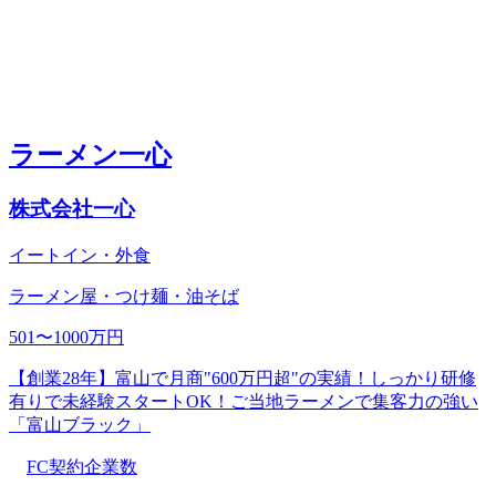
ラーメン一心
株式会社一心
イートイン・外食
ラーメン屋・つけ麺・油そば
501〜1000万円
【創業28年】富山で月商"600万円超"の実績！しっかり研修
有りで未経験スタートOK！ご当地ラーメンで集客力の強い
「富山ブラック」
FC契約企業数