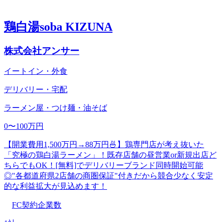
鶏白湯soba KIZUNA
株式会社アンサー
イートイン・外食
デリバリー・宅配
ラーメン屋・つけ麺・油そば
0〜100万円
【開業費用1,500万円→88万円🍜】鶏専門店が考え抜いた
「究極の鶏白湯ラーメン」！既存店舗の昼営業or新規出店ど
ちらでもOK！[無料]でデリバリーブランド同時開始可能
◎"各都道府県2店舗の商圏保証"付きだから競合少なく安定
的な利益拡大が見込めます！
FC契約企業数