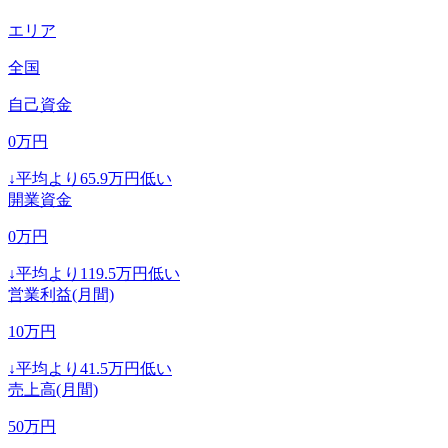
エリア
全国
自己資金
0
万円
↓
平均より
65.9
万円低い
開業資金
0
万円
↓
平均より
119.5
万円低い
営業利益(月間)
10
万円
↓
平均より
41.5
万円低い
売上高(月間)
50
万円