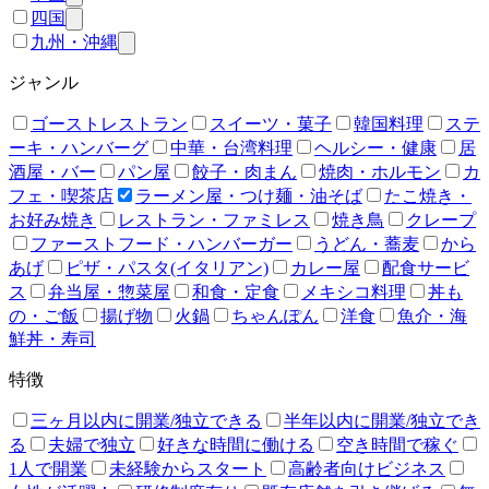
四国
九州・沖縄
ジャンル
ゴーストレストラン
スイーツ・菓子
韓国料理
ステ
ーキ・ハンバーグ
中華・台湾料理
ヘルシー・健康
居
酒屋・バー
パン屋
餃子・肉まん
焼肉・ホルモン
カ
フェ・喫茶店
ラーメン屋・つけ麺・油そば
たこ焼き・
お好み焼き
レストラン・ファミレス
焼き鳥
クレープ
ファーストフード・ハンバーガー
うどん・蕎麦
から
あげ
ピザ・パスタ(イタリアン)
カレー屋
配食サービ
ス
弁当屋・惣菜屋
和食・定食
メキシコ料理
丼も
の・ご飯
揚げ物
火鍋
ちゃんぽん
洋食
魚介・海
鮮丼・寿司
特徴
三ヶ月以内に開業/独立できる
半年以内に開業/独立でき
る
夫婦で独立
好きな時間に働ける
空き時間で稼ぐ
1人で開業
未経験からスタート
高齢者向けビジネス