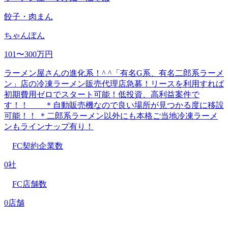
餃子・肉まん
ちゃんぽん
101〜300万円
ラーメン屋さんの進化系！^ ^「有名G系、有名二郎系ラーメ
ン」店の冷凍ラーメン販売代理店急募！リースを利用すれば
初期費用ゼロでスタート可能！低投資、高利益案件で
す！！ ＊自動販売機なので良い場所が見つかる度に移設
可能！！ ＊二郎系ラーメン以外にも本格ご当地冷凍ラーメ
ンもラインナップ有り！
FC契約企業数
0社
FC店舗数
0店舗