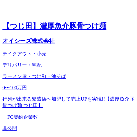
【つじ田】濃厚魚介豚骨つけ麺
オイシーズ株式会社
テイクアウト・小売
デリバリー・宅配
ラーメン屋・つけ麺・油そば
0〜100万円
行列が出来る繁盛店へ加盟して売上UPを実現!!【濃厚魚介豚
骨つけ麺 つじ田】
FC契約企業数
非公開