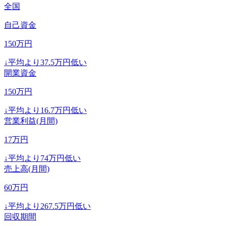
全国
自己資金
150
万円
↓
平均より
37.5
万円低い
開業資金
150
万円
↓
平均より
16.7
万円低い
営業利益(月間)
17
万円
↓
平均より
74
万円低い
売上高(月間)
60
万円
↓
平均より
267.5
万円低い
回収期間