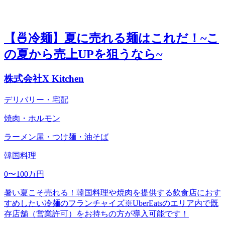
【🍜冷麺】夏に売れる麺はこれだ！~こ
の夏から売上UPを狙うなら~
株式会社X Kitchen
デリバリー・宅配
焼肉・ホルモン
ラーメン屋・つけ麺・油そば
韓国料理
0〜100万円
暑い夏こそ売れる！韓国料理や焼肉を提供する飲食店におす
すめしたい冷麺のフランチャイズ※UberEatsのエリア内で既
存店舗（営業許可）をお持ちの方が導入可能です！