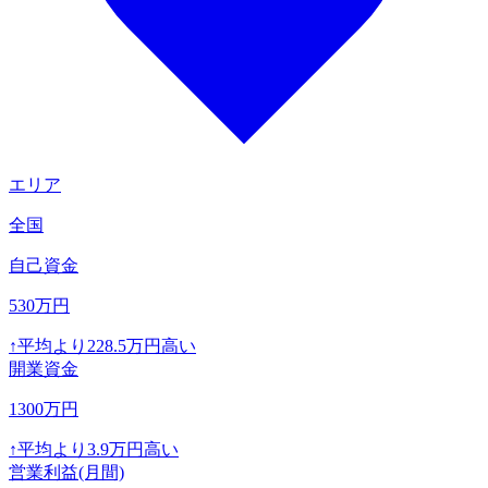
エリア
全国
自己資金
530
万円
↑
平均より
228.5
万円高い
開業資金
1300
万円
↑
平均より
3.9
万円高い
営業利益(月間)