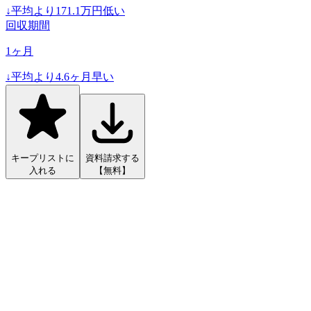
↓
平均より
171.1
万円低い
回収期間
1
ヶ月
↓
平均より
4.6
ヶ月早い
キープリストに
資料請求する
入れる
【無料】