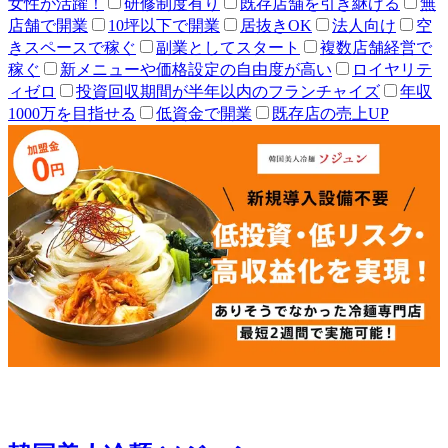
女性が活躍！
研修制度有り
既存店舗を引き継げる
無
店舗で開業
10坪以下で開業
居抜きOK
法人向け
空
きスペースで稼ぐ
副業としてスタート
複数店舗経営で
稼ぐ
新メニューや価格設定の自由度が高い
ロイヤリテ
ィゼロ
投資回収期間が半年以内のフランチャイズ
年収
1000万を目指せる
低資金で開業
既存店の売上UP