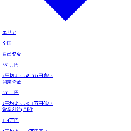
エリア
全国
自己資金
551
万円
↑
平均より
249.5
万円高い
開業資金
551
万円
↓
平均より
745.1
万円低い
営業利益(月間)
114
万円