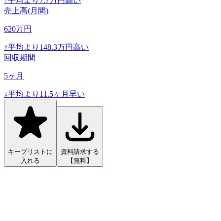
↑
平均より
7.7
万円高い
売上高(月間)
620
万円
↑
平均より
148.3
万円高い
回収期間
5
ヶ月
↓
平均より
11.5
ヶ月早い
キープリストに
資料請求する
入れる
【無料】