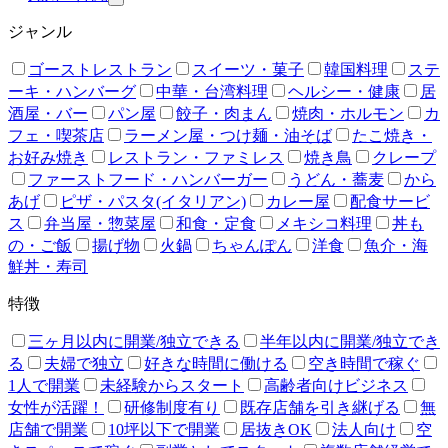
ジャンル
ゴーストレストラン
スイーツ・菓子
韓国料理
ステ
ーキ・ハンバーグ
中華・台湾料理
ヘルシー・健康
居
酒屋・バー
パン屋
餃子・肉まん
焼肉・ホルモン
カ
フェ・喫茶店
ラーメン屋・つけ麺・油そば
たこ焼き・
お好み焼き
レストラン・ファミレス
焼き鳥
クレープ
ファーストフード・ハンバーガー
うどん・蕎麦
から
あげ
ピザ・パスタ(イタリアン)
カレー屋
配食サービ
ス
弁当屋・惣菜屋
和食・定食
メキシコ料理
丼も
の・ご飯
揚げ物
火鍋
ちゃんぽん
洋食
魚介・海
鮮丼・寿司
特徴
三ヶ月以内に開業/独立できる
半年以内に開業/独立でき
る
夫婦で独立
好きな時間に働ける
空き時間で稼ぐ
1人で開業
未経験からスタート
高齢者向けビジネス
女性が活躍！
研修制度有り
既存店舗を引き継げる
無
店舗で開業
10坪以下で開業
居抜きOK
法人向け
空