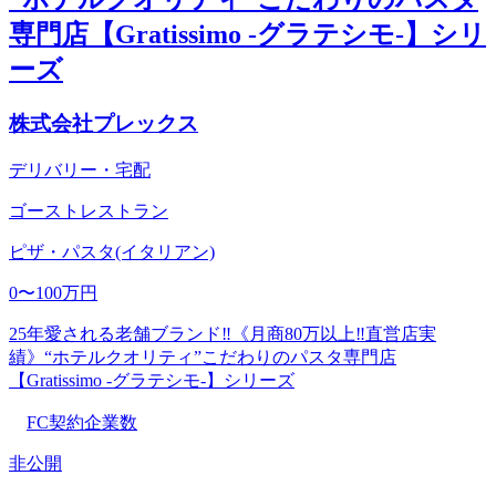
専門店【Gratissimo -グラテシモ-】シリ
ーズ
株式会社プレックス
デリバリー・宅配
ゴーストレストラン
ピザ・パスタ(イタリアン)
0〜100万円
25年愛される老舗ブランド‼《月商80万以上‼直営店実
績》“ホテルクオリティ”こだわりのパスタ専門店
【Gratissimo -グラテシモ-】シリーズ
FC契約企業数
非公開