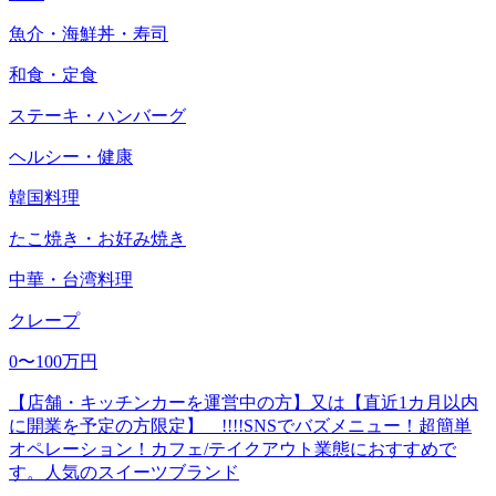
魚介・海鮮丼・寿司
和食・定食
ステーキ・ハンバーグ
ヘルシー・健康
韓国料理
たこ焼き・お好み焼き
中華・台湾料理
クレープ
0〜100万円
【店舗・キッチンカーを運営中の方】又は【直近1カ月以内
に開業を予定の方限定】 !!!!SNSでバズメニュー！超簡単
オペレーション！カフェ/テイクアウト業態におすすめで
す。人気のスイーツブランド