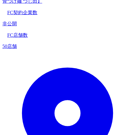
骨つけ麺 つじ田】
FC契約企業数
非公開
FC店舗数
50店舗