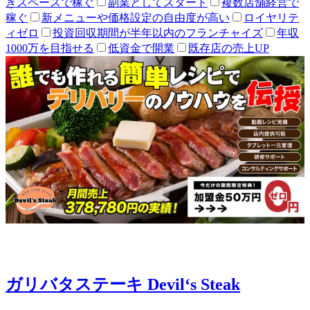
きスペースで稼ぐ
副業としてスタート
複数店舗経営で
稼ぐ
新メニューや価格設定の自由度が高い
ロイヤリテ
ィゼロ
投資回収期間が半年以内のフランチャイズ
年収
1000万を目指せる
低資金で開業
既存店の売上UP
ガリバタステーキ Devil‘s Steak