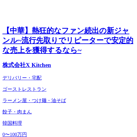
【中華】熱狂的なファン続出の新ジャ
ンル~流行先取りでリピーターで安定的
な売上を獲得するなら~
株式会社X Kitchen
デリバリー・宅配
ゴーストレストラン
ラーメン屋・つけ麺・油そば
餃子・肉まん
韓国料理
0〜100万円