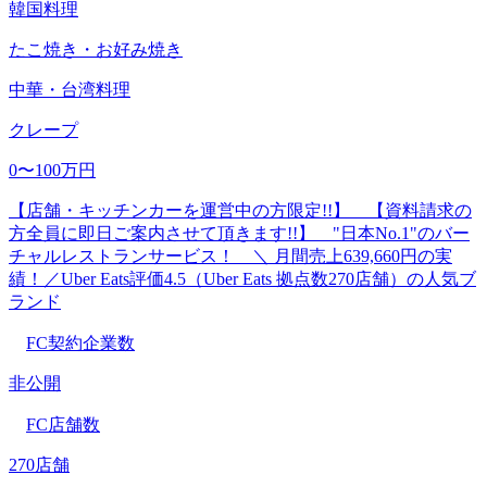
韓国料理
たこ焼き・お好み焼き
中華・台湾料理
クレープ
0〜100万円
【店舗・キッチンカーを運営中の方限定!!】 【資料請求の
方全員に即日ご案内させて頂きます!!】 "日本No.1"のバー
チャルレストランサービス！ ＼ 月間売上639,660円の実
績！／Uber Eats評価4.5（Uber Eats 拠点数270店舗）の人気ブ
ランド
FC契約企業数
非公開
FC店舗数
270店舗