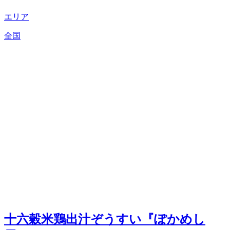
エリア
全国
十六穀米鶏出汁ぞうすい『ぽかめし