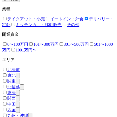
業種
テイクアウト・小売
イートイン・外食
デリバリー・
宅配
キッチンカ―・移動販売
その他
開業資金
0〜100万円
101〜300万円
301〜500万円
501〜1000
万円
1001万円〜
エリア
北海道
東北
関東
北信越
東海
関西
中国
四国
九州・沖縄