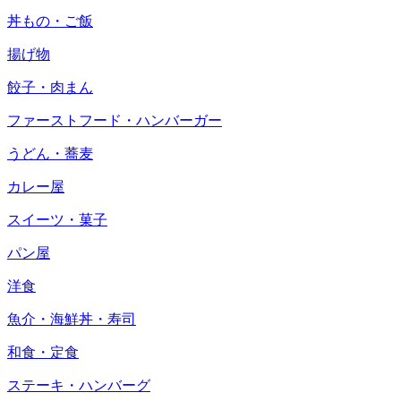
丼もの・ご飯
揚げ物
餃子・肉まん
ファーストフード・ハンバーガー
うどん・蕎麦
カレー屋
スイーツ・菓子
パン屋
洋食
魚介・海鮮丼・寿司
和食・定食
ステーキ・ハンバーグ