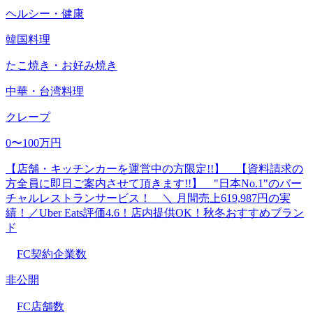
ヘルシー・健康
韓国料理
たこ焼き・お好み焼き
中華・台湾料理
クレープ
0〜100万円
【店舗・キッチンカーを運営中の方限定!!】 【資料請求の
方全員に即日ご案内させて頂きます!!】 "日本No.1"のバー
チャルレストランサービス！ ＼ 月間売上619,987円の実
績！／Uber Eats評価4.6！店内提供OK！秋冬おすすめブラン
ド
FC契約企業数
非公開
FC店舗数