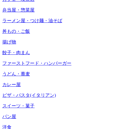
弁当屋・惣菜屋
ラーメン屋・つけ麺・油そば
丼もの・ご飯
揚げ物
餃子・肉まん
ファーストフード・ハンバーガー
うどん・蕎麦
カレー屋
ピザ・パスタ(イタリアン)
スイーツ・菓子
パン屋
洋食