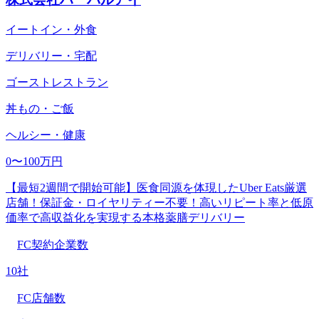
イートイン・外食
デリバリー・宅配
ゴーストレストラン
丼もの・ご飯
ヘルシー・健康
0〜100万円
【最短2週間で開始可能】医食同源を体現したUber Eats厳選
店舗！保証金・ロイヤリティー不要！高いリピート率と低原
価率で高収益化を実現する本格薬膳デリバリー
FC契約企業数
10社
FC店舗数