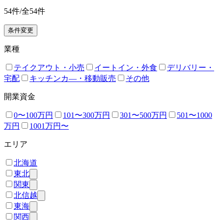
54
件/全
54
件
条件変更
業種
テイクアウト・小売
イートイン・外食
デリバリー・
宅配
キッチンカ―・移動販売
その他
開業資金
0〜100万円
101〜300万円
301〜500万円
501〜1000
万円
1001万円〜
エリア
北海道
東北
関東
北信越
東海
関西