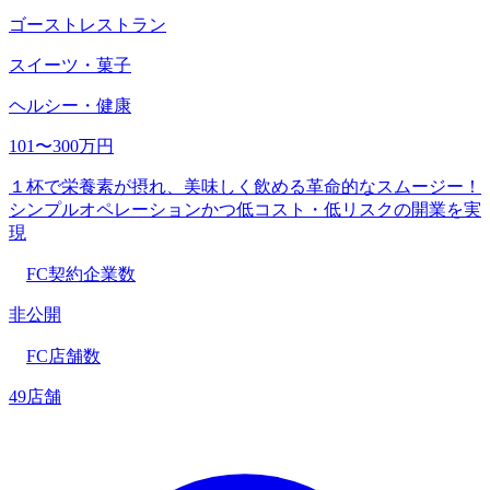
ゴーストレストラン
スイーツ・菓子
ヘルシー・健康
101〜300万円
１杯で栄養素が摂れ、美味しく飲める革命的なスムージー！
シンプルオペレーションかつ低コスト・低リスクの開業を実
現
FC契約企業数
非公開
FC店舗数
49店舗