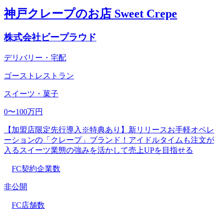
神戸クレープのお店 Sweet Crepe
株式会社ビープラウド
デリバリー・宅配
ゴーストレストラン
スイーツ・菓子
0〜100万円
【加盟店限定先行導入※特典あり】新リリースお手軽オペレ
ーションの「クレープ」ブランド！アイドルタイムも注文が
入るスイーツ業態の強みを活かして売上UPを目指せる
FC契約企業数
非公開
FC店舗数