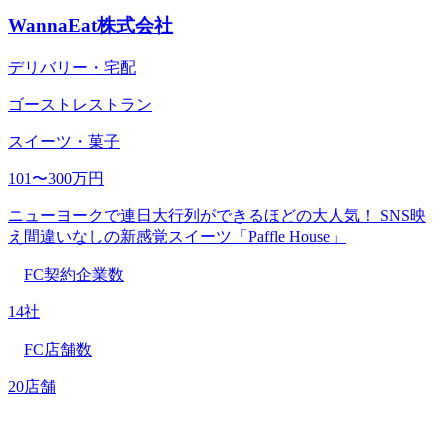
WannaEat株式会社
デリバリー・宅配
ゴーストレストラン
スイーツ・菓子
101〜300万円
ニューヨークで連日大行列ができるほどの大人気！ SNS映
え間違いなしの新感覚スイーツ「Paffle House」
FC契約企業数
14社
FC店舗数
20店舗