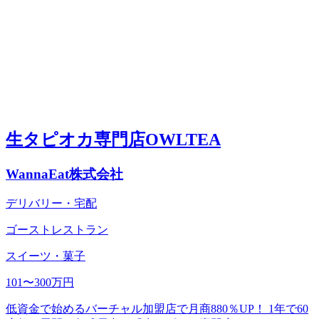
生タピオカ専門店OWLTEA
WannaEat株式会社
デリバリー・宅配
ゴーストレストラン
スイーツ・菓子
101〜300万円
低資金で始めるバーチャル加盟店で月商880％UP！ 1年で60