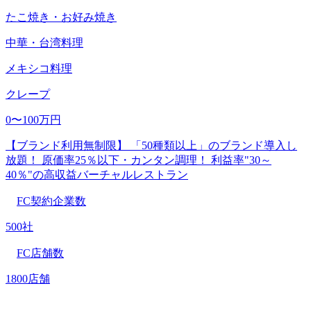
たこ焼き・お好み焼き
中華・台湾料理
メキシコ料理
クレープ
0〜100万円
【ブランド利用無制限】 「50種類以上」のブランド導入し
放題！ 原価率25％以下・カンタン調理！ 利益率"30～
40％"の高収益バーチャルレストラン
FC契約企業数
500社
FC店舗数
1800店舗