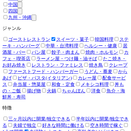
中国
四国
九州・沖縄
ジャンル
ゴーストレストラン
スイーツ・菓子
韓国料理
ステ
ーキ・ハンバーグ
中華・台湾料理
ヘルシー・健康
居
酒屋・バー
パン屋
餃子・肉まん
焼肉・ホルモン
カ
フェ・喫茶店
ラーメン屋・つけ麺・油そば
たこ焼き・
お好み焼き
レストラン・ファミレス
焼き鳥
クレープ
ファーストフード・ハンバーガー
うどん・蕎麦
から
あげ
ピザ・パスタ(イタリアン)
カレー屋
配食サービ
ス
弁当屋・惣菜屋
和食・定食
メキシコ料理
丼も
の・ご飯
揚げ物
火鍋
ちゃんぽん
洋食
魚介・海
鮮丼・寿司
特徴
三ヶ月以内に開業/独立できる
半年以内に開業/独立でき
る
夫婦で独立
好きな時間に働ける
空き時間で稼ぐ