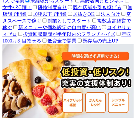
1人で開業
未経験からスタート
高齢者向けビジネス
女性が活躍！
研修制度有り
既存店舗を引き継げる
無
店舗で開業
10坪以下で開業
居抜きOK
法人向け
空
きスペースで稼ぐ
副業としてスタート
複数店舗経営で
稼ぐ
新メニューや価格設定の自由度が高い
ロイヤリテ
ィゼロ
投資回収期間が半年以内のフランチャイズ
年収
1000万を目指せる
低資金で開業
既存店の売上UP