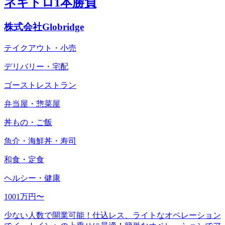
ネギトロ1本勝負
株式会社Globridge
テイクアウト・小売
デリバリー・宅配
ゴーストレストラン
弁当屋・惣菜屋
丼もの・ご飯
魚介・海鮮丼・寿司
和食・定食
ヘルシー・健康
1001万円〜
少ない人数で開業可能！仕込レス、ライトなオペレーション