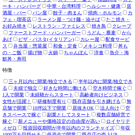
ーキ・ハンバーグ
中華・台湾料理
ヘルシー・健康
居
酒屋・バー
パン屋
餃子・肉まん
焼肉・ホルモン
カ
フェ・喫茶店
ラーメン屋・つけ麺・油そば
たこ焼き・
お好み焼き
レストラン・ファミレス
焼き鳥
クレープ
ファーストフード・ハンバーガー
うどん・蕎麦
から
あげ
ピザ・パスタ(イタリアン)
カレー屋
配食サービ
ス
弁当屋・惣菜屋
和食・定食
メキシコ料理
丼も
の・ご飯
揚げ物
火鍋
ちゃんぽん
洋食
魚介・海
鮮丼・寿司
特徴
三ヶ月以内に開業/独立できる
半年以内に開業/独立でき
る
夫婦で独立
好きな時間に働ける
空き時間で稼ぐ
1人で開業
未経験からスタート
高齢者向けビジネス
女性が活躍！
研修制度有り
既存店舗を引き継げる
無
店舗で開業
10坪以下で開業
居抜きOK
法人向け
空
きスペースで稼ぐ
副業としてスタート
複数店舗経営で
稼ぐ
新メニューや価格設定の自由度が高い
ロイヤリテ
ィゼロ
投資回収期間が半年以内のフランチャイズ
年収
1000万を目指せる
低資金で開業
既存店の売上UP