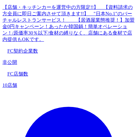
【店舗・キッチンカーを運営中の方限定!!】 【資料請求の
方全員に即日ご案内させて頂きます!!】 "日本No.1"のバー
チャルレストランサービス！ 【居酒屋業態推奨！】加盟
金0円キャンペーン！あったか韓国鍋！簡単オペレーショ
ン！/原価率30％以下/食材の縛りなく、店舗にある食材で店
内提供もOKです。
FC契約企業数
非公開
FC店舗数
10店舗