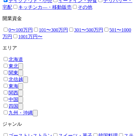
テイクアウト・小売
イートイン・外食
デリバリー・
宅配
キッチンカ―・移動販売
その他
開業資金
0〜100万円
101〜300万円
301〜500万円
501〜1000
万円
1001万円〜
エリア
北海道
東北
関東
北信越
東海
関西
中国
四国
九州・沖縄
ジャンル
ゴーストレストラン
スイーツ・菓子
韓国料理
ステ