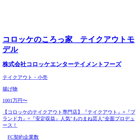
コロッケのころっ家 テイクアウトモ
デル
株式会社コロッケエンターテイメントフーズ
テイクアウト・小売
揚げ物
1001万円〜
【コロッケのテイクアウト専門店】『テイクアウト』×『ブ
ランド力』=『安定収益』人気"ものまね芸人"全面プロデュ
ース！
FC契約企業数