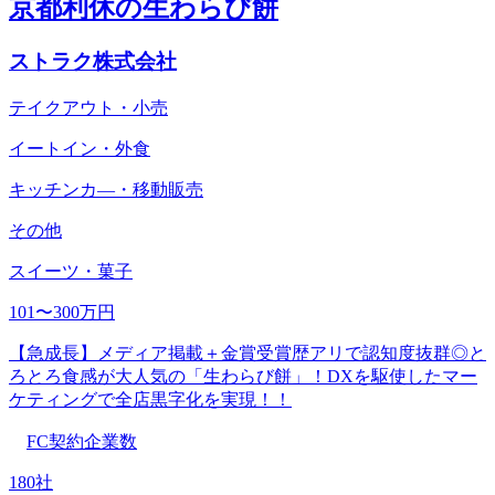
京都利休の生わらび餅
ストラク株式会社
テイクアウト・小売
イートイン・外食
キッチンカ―・移動販売
その他
スイーツ・菓子
101〜300万円
【急成長】メディア掲載＋金賞受賞歴アリで認知度抜群◎と
ろとろ食感が大人気の「生わらび餅」！DXを駆使したマー
ケティングで全店黒字化を実現！！
FC契約企業数
180社