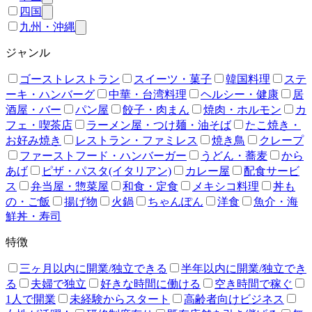
四国
九州・沖縄
ジャンル
ゴーストレストラン
スイーツ・菓子
韓国料理
ステ
ーキ・ハンバーグ
中華・台湾料理
ヘルシー・健康
居
酒屋・バー
パン屋
餃子・肉まん
焼肉・ホルモン
カ
フェ・喫茶店
ラーメン屋・つけ麺・油そば
たこ焼き・
お好み焼き
レストラン・ファミレス
焼き鳥
クレープ
ファーストフード・ハンバーガー
うどん・蕎麦
から
あげ
ピザ・パスタ(イタリアン)
カレー屋
配食サービ
ス
弁当屋・惣菜屋
和食・定食
メキシコ料理
丼も
の・ご飯
揚げ物
火鍋
ちゃんぽん
洋食
魚介・海
鮮丼・寿司
特徴
三ヶ月以内に開業/独立できる
半年以内に開業/独立でき
る
夫婦で独立
好きな時間に働ける
空き時間で稼ぐ
1人で開業
未経験からスタート
高齢者向けビジネス