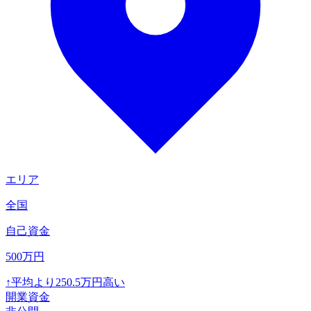
エリア
全国
自己資金
500
万円
↑
平均より
250.5
万円高い
開業資金