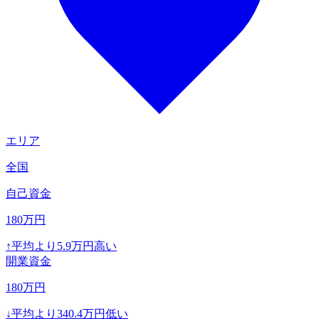
エリア
全国
自己資金
180
万円
↑
平均より
5.9
万円高い
開業資金
180
万円
↓
平均より
340.4
万円低い