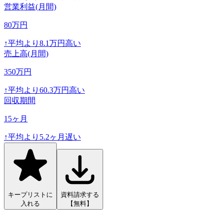
営業利益(月間)
80
万円
↑
平均より
8.1
万円高い
売上高(月間)
350
万円
↑
平均より
60.3
万円高い
回収期間
15
ヶ月
↑
平均より
5.2
ヶ月遅い
キープリストに
資料請求する
入れる
【無料】