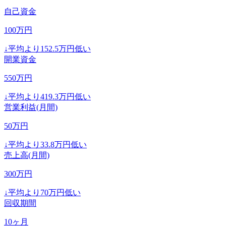
自己資金
100
万円
↓
平均より
152.5
万円低い
開業資金
550
万円
↓
平均より
419.3
万円低い
営業利益(月間)
50
万円
↓
平均より
33.8
万円低い
売上高(月間)
300
万円
↓
平均より
70
万円低い
回収期間
10
ヶ月