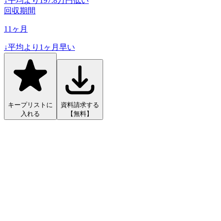
↓
平均より
197.8
万円低い
回収期間
11
ヶ月
↓
平均より
1
ヶ月早い
キープリストに
資料請求する
入れる
【無料】