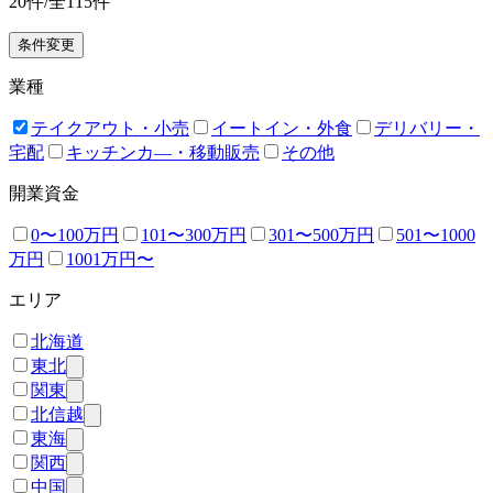
20
件/全
115
件
条件変更
業種
テイクアウト・小売
イートイン・外食
デリバリー・
宅配
キッチンカ―・移動販売
その他
開業資金
0〜100万円
101〜300万円
301〜500万円
501〜1000
万円
1001万円〜
エリア
北海道
東北
関東
北信越
東海
関西
中国