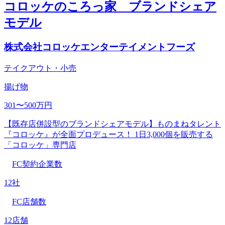
コロッケのころっ家 ブランドシェア
モデル
株式会社コロッケエンターテイメントフーズ
テイクアウト・小売
揚げ物
301〜500万円
【既存店併設型のブランドシェアモデル】ものまねタレント
『コロッケ』が全面プロデュース！ 1日3,000個を販売する
「コロッケ」専門店
FC契約企業数
12社
FC店舗数
12店舗