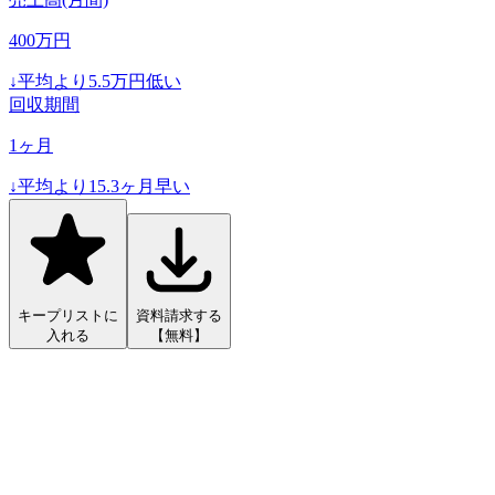
400
万円
↓
平均より
5.5
万円低い
回収期間
1
ヶ月
↓
平均より
15.3
ヶ月早い
キープリストに
資料請求する
入れる
【無料】