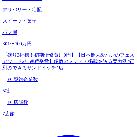
デリバリー・宅配
スイーツ・菓子
パン屋
301〜500万円
【残り3社様！初期研修費用0円】【⽇本最⼤級パンのフェス
アワード2年連続受賞】多数のメディア掲載を誇る実力派"行
列のできるサンドイッチ"店
FC契約企業数
5社
FC店舗数
7店舗