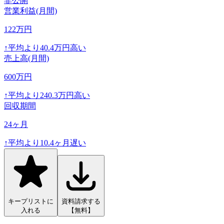
非公開
営業利益(月間)
122
万円
↑
平均より
40.4
万円高い
売上高(月間)
600
万円
↑
平均より
240.3
万円高い
回収期間
24
ヶ月
↑
平均より
10.4
ヶ月遅い
キープリストに
資料請求する
入れる
【無料】