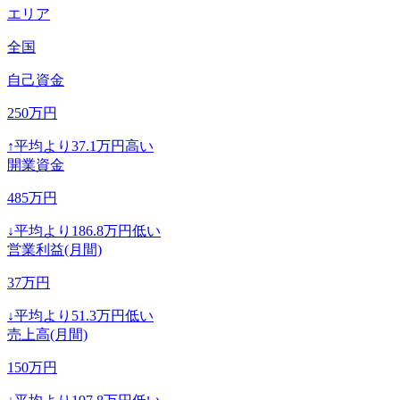
エリア
全国
自己資金
250
万円
↑
平均より
37.1
万円高い
開業資金
485
万円
↓
平均より
186.8
万円低い
営業利益(月間)
37
万円
↓
平均より
51.3
万円低い
売上高(月間)
150
万円