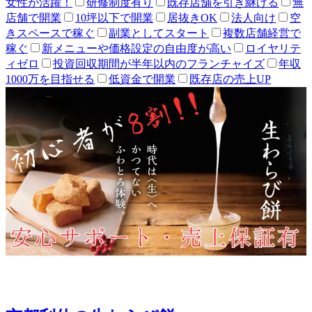
女性が活躍！
研修制度有り
既存店舗を引き継げる
無
店舗で開業
10坪以下で開業
居抜きOK
法人向け
空
きスペースで稼ぐ
副業としてスタート
複数店舗経営で
稼ぐ
新メニューや価格設定の自由度が高い
ロイヤリテ
ィゼロ
投資回収期間が半年以内のフランチャイズ
年収
1000万を目指せる
低資金で開業
既存店の売上UP