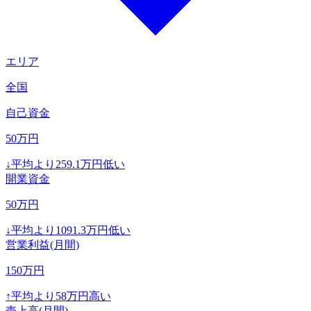
エリア
全国
自己資金
50
万円
↓
平均より
259.1
万円低い
開業資金
50
万円
↓
平均より
1091.3
万円低い
営業利益(月間)
150
万円
↑
平均より
58
万円高い
売上高(月間)