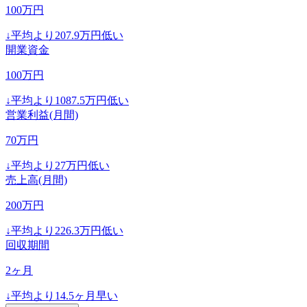
100
万円
↓
平均より
207.9
万円低い
開業資金
100
万円
↓
平均より
1087.5
万円低い
営業利益(月間)
70
万円
↓
平均より
27
万円低い
売上高(月間)
200
万円
↓
平均より
226.3
万円低い
回収期間
2
ヶ月
↓
平均より
14.5
ヶ月早い