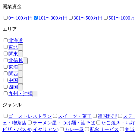
開業資金
0〜100万円
101〜300万円
301〜500万円
501〜1000
エリア
北海道
東北
関東
北信越
東海
関西
中国
四国
九州・沖縄
ジャンル
ゴーストレストラン
スイーツ・菓子
韓国料理
ステ
ェ・喫茶店
ラーメン屋・つけ麺・油そば
たこ焼き・お好
ピザ・パスタ(イタリアン)
カレー屋
配食サービス
弁当