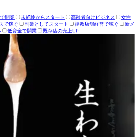
人で開業
未経験からスタート
高齢者向けビジネス
女性
スで稼ぐ
副業としてスタート
複数店舗経営で稼ぐ
新メ
る
低資金で開業
既存店の売上UP