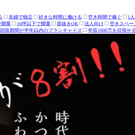
る
夫婦で独立
好きな時間に働ける
空き時間で稼ぐ
1
で開業
10坪以下で開業
居抜きOK
法人向け
空きスペー
回収期間が半年以内のフランチャイズ
年収1000万を目指せ