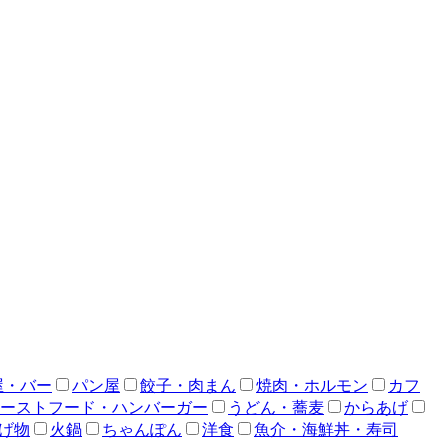
屋・バー
パン屋
餃子・肉まん
焼肉・ホルモン
カフ
ーストフード・ハンバーガー
うどん・蕎麦
からあげ
げ物
火鍋
ちゃんぽん
洋食
魚介・海鮮丼・寿司