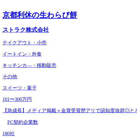
京都利休の生わらび餅
ストラク株式会社
テイクアウト・小売
イートイン・外食
キッチンカ―・移動販売
その他
スイーツ・菓子
101〜300万円
【急成長】メディア掲載＋金賞受賞歴アリで認知度抜群◎と
FC契約企業数
180社