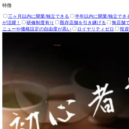
特徴
三ヶ月以内に開業/独立できる
半年以内に開業/独立でき
が活躍！
研修制度有り
既存店舗を引き継げる
無店舗
ニューや価格設定の自由度が高い
ロイヤリティゼロ
投資