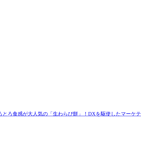
ろとろ食感が大人気の「生わらび餅」！DXを駆使したマーケ