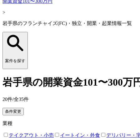
開業資金101〜300万円
>
岩手県のフランチャイズ(FC)・独立・開業・起業情報一覧
案件を探す
岩手県の開業資金101〜300
20
件/全
35
件
条件変更
業種
テイクアウト・小売
イートイン・外食
デリバリー・