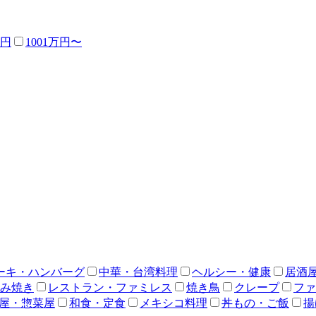
万円
1001万円〜
ーキ・ハンバーグ
中華・台湾料理
ヘルシー・健康
居酒
み焼き
レストラン・ファミレス
焼き鳥
クレープ
ファ
屋・惣菜屋
和食・定食
メキシコ料理
丼もの・ご飯
揚