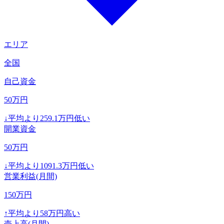
エリア
全国
自己資金
50
万円
↓
平均より
259.1
万円低い
開業資金
50
万円
↓
平均より
1091.3
万円低い
営業利益(月間)
150
万円
↑
平均より
58
万円高い
売上高(月間)