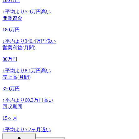
180
万円
↑
平均より
5.9
万円高い
開業資金
180
万円
↓
平均より
340.4
万円低い
営業利益(月間)
80
万円
↑
平均より
8.1
万円高い
売上高(月間)
350
万円
↑
平均より
60.3
万円高い
回収期間
15
ヶ月
↑
平均より
5.2
ヶ月遅い