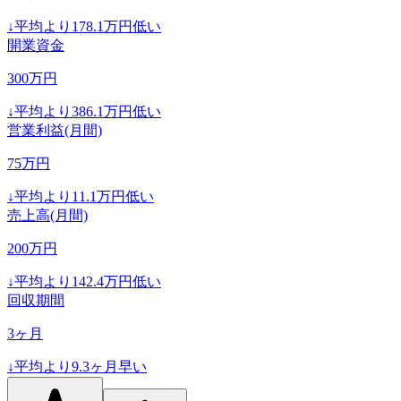
↓
平均より
178.1
万円低い
開業資金
300
万円
↓
平均より
386.1
万円低い
営業利益(月間)
75
万円
↓
平均より
11.1
万円低い
売上高(月間)
200
万円
↓
平均より
142.4
万円低い
回収期間
3
ヶ月
↓
平均より
9.3
ヶ月早い