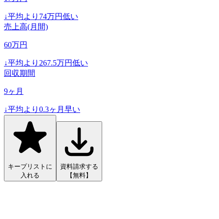
↓
平均より
74
万円低い
売上高(月間)
60
万円
↓
平均より
267.5
万円低い
回収期間
9
ヶ月
↓
平均より
0.3
ヶ月早い
キープリストに
資料請求する
入れる
【無料】