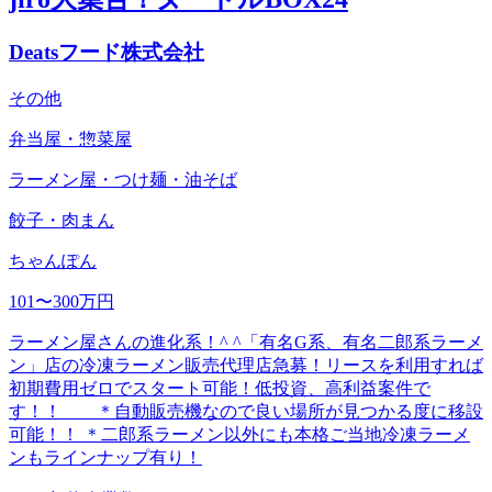
Deatsフード株式会社
その他
弁当屋・惣菜屋
ラーメン屋・つけ麺・油そば
餃子・肉まん
ちゃんぽん
101〜300万円
ラーメン屋さんの進化系！^ ^「有名G系、有名二郎系ラーメ
ン」店の冷凍ラーメン販売代理店急募！リースを利用すれば
初期費用ゼロでスタート可能！低投資、高利益案件で
す！！ ＊自動販売機なので良い場所が見つかる度に移設
可能！！ ＊二郎系ラーメン以外にも本格ご当地冷凍ラーメ
ンもラインナップ有り！