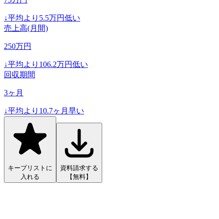
↓
平均より
5.5
万円低い
売上高(月間)
250
万円
↓
平均より
106.2
万円低い
回収期間
3
ヶ月
↓
平均より
10.7
ヶ月早い
キープリストに
資料請求する
入れる
【無料】