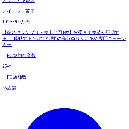
カフェ・喫茶店
スイーツ・菓子
101〜300万円
【総合グランプリ・売上部門1位】W受賞！実績が証明す
る、"移動するだけで行列"の高収益りんごあめ専門キッチン
カー
FC契約企業数
25社
FC店舗数
35店舗