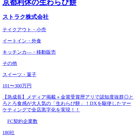
京都利休の生わらび餅
ストラク株式会社
テイクアウト・小売
イートイン・外食
キッチンカ―・移動販売
その他
スイーツ・菓子
101〜300万円
【急成長】メディア掲載＋金賞受賞歴アリで認知度抜群◎と
ろとろ食感が大人気の「生わらび餅」！DXを駆使したマー
ケティングで全店黒字化を実現！！
FC契約企業数
180社