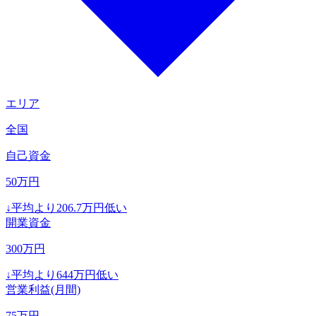
エリア
全国
自己資金
50
万円
↓
平均より
206.7
万円低い
開業資金
300
万円
↓
平均より
644
万円低い
営業利益(月間)
75
万円