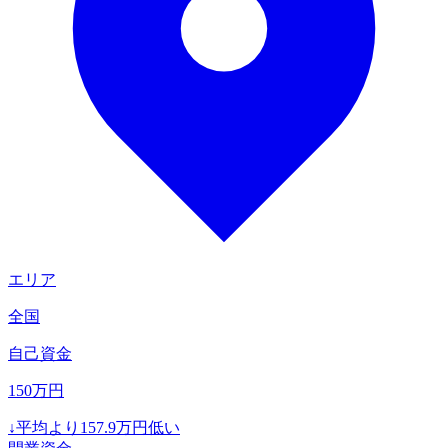
エリア
全国
自己資金
150
万円
↓
平均より
157.9
万円低い