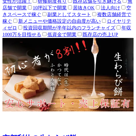
女性が活躍！
研修制度有り
既存店舗を引き継げる
無
店舗で開業
10坪以下で開業
居抜きOK
法人向け
空
きスペースで稼ぐ
副業としてスタート
複数店舗経営で
稼ぐ
新メニューや価格設定の自由度が高い
ロイヤリテ
ィゼロ
投資回収期間が半年以内のフランチャイズ
年収
1000万を目指せる
低資金で開業
既存店の売上UP