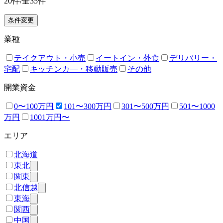
20
件/全
35
件
条件変更
業種
テイクアウト・小売
イートイン・外食
デリバリー・
宅配
キッチンカ―・移動販売
その他
開業資金
0〜100万円
101〜300万円
301〜500万円
501〜1000
万円
1001万円〜
エリア
北海道
東北
関東
北信越
東海
関西
中国