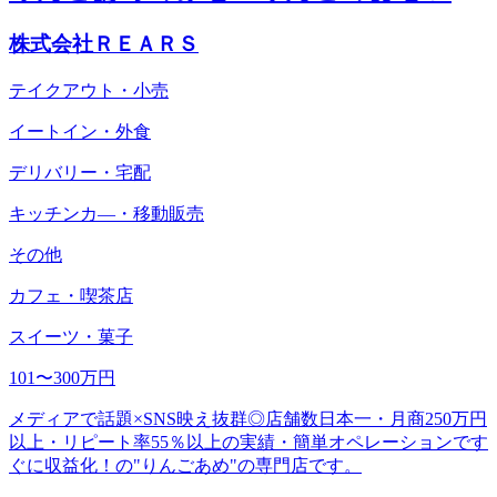
株式会社ＲＥＡＲＳ
テイクアウト・小売
イートイン・外食
デリバリー・宅配
キッチンカ―・移動販売
その他
カフェ・喫茶店
スイーツ・菓子
101〜300万円
メディアで話題×SNS映え抜群◎店舗数日本一・月商250万円
以上・リピート率55％以上の実績・簡単オペレーションです
ぐに収益化！の"りんごあめ"の専門店です。