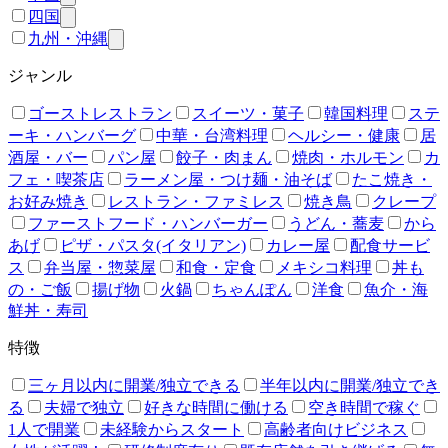
四国
九州・沖縄
ジャンル
ゴーストレストラン
スイーツ・菓子
韓国料理
ステ
ーキ・ハンバーグ
中華・台湾料理
ヘルシー・健康
居
酒屋・バー
パン屋
餃子・肉まん
焼肉・ホルモン
カ
フェ・喫茶店
ラーメン屋・つけ麺・油そば
たこ焼き・
お好み焼き
レストラン・ファミレス
焼き鳥
クレープ
ファーストフード・ハンバーガー
うどん・蕎麦
から
あげ
ピザ・パスタ(イタリアン)
カレー屋
配食サービ
ス
弁当屋・惣菜屋
和食・定食
メキシコ料理
丼も
の・ご飯
揚げ物
火鍋
ちゃんぽん
洋食
魚介・海
鮮丼・寿司
特徴
三ヶ月以内に開業/独立できる
半年以内に開業/独立でき
る
夫婦で独立
好きな時間に働ける
空き時間で稼ぐ
1人で開業
未経験からスタート
高齢者向けビジネス