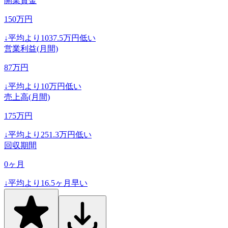
開業資金
150
万円
↓
平均より
1037.5
万円低い
営業利益(月間)
87
万円
↓
平均より
10
万円低い
売上高(月間)
175
万円
↓
平均より
251.3
万円低い
回収期間
0
ヶ月
↓
平均より
16.5
ヶ月早い