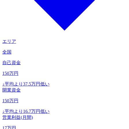
エリア
全国
自己資金
150
万円
↓
平均より
37.5
万円低い
開業資金
150
万円
↓
平均より
16.7
万円低い
営業利益(月間)
17
万円