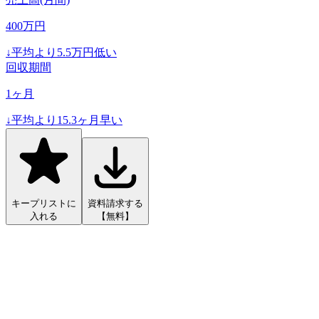
400
万円
↓
平均より
5.5
万円低い
回収期間
1
ヶ月
↓
平均より
15.3
ヶ月早い
キープリストに
資料請求する
入れる
【無料】