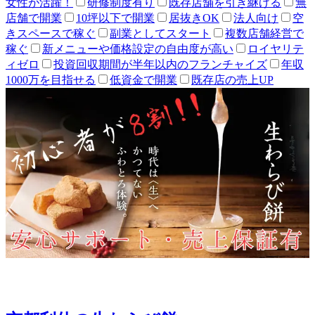
女性が活躍！
研修制度有り
既存店舗を引き継げる
無
店舗で開業
10坪以下で開業
居抜きOK
法人向け
空
きスペースで稼ぐ
副業としてスタート
複数店舗経営で
稼ぐ
新メニューや価格設定の自由度が高い
ロイヤリテ
ィゼロ
投資回収期間が半年以内のフランチャイズ
年収
1000万を目指せる
低資金で開業
既存店の売上UP