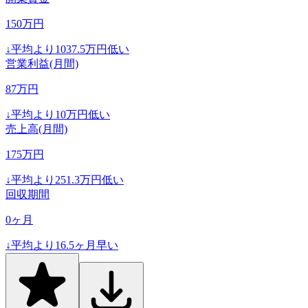
150
万円
↓
平均より
1037.5
万円低い
営業利益(月間)
87
万円
↓
平均より
10
万円低い
売上高(月間)
175
万円
↓
平均より
251.3
万円低い
回収期間
0
ヶ月
↓
平均より
16.5
ヶ月早い