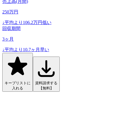
売上高(月間)
250
万円
↓
平均より
106.2
万円低い
回収期間
3
ヶ月
↓
平均より
10.7
ヶ月早い
キープリストに
資料請求する
入れる
【無料】