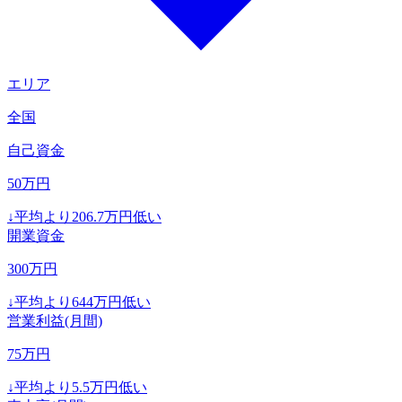
エリア
全国
自己資金
50
万円
↓
平均より
206.7
万円低い
開業資金
300
万円
↓
平均より
644
万円低い
営業利益(月間)
75
万円
↓
平均より
5.5
万円低い