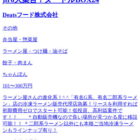
Deatsフード株式会社
その他
弁当屋・惣菜屋
ラーメン屋・つけ麺・油そば
餃子・肉まん
ちゃんぽん
101〜300万円
ラーメン屋さんの進化系！^ ^「有名G系、有名二郎系ラーメ
ン」店の冷凍ラーメン販売代理店急募！リースを利用すれば
初期費用ゼロでスタート可能！低投資、高利益案件で
す！！ ＊自動販売機なので良い場所が見つかる度に移設
可能！！ ＊二郎系ラーメン以外にも本格ご当地冷凍ラーメ
ンもラインナップ有り！