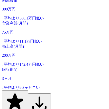
開業資金
300
万円
↓
平均より
386.1
万円低い
営業利益(月間)
75
万円
↓
平均より
11.1
万円低い
売上高(月間)
200
万円
↓
平均より
142.4
万円低い
回収期間
3
ヶ月
↓
平均より
9.3
ヶ月早い