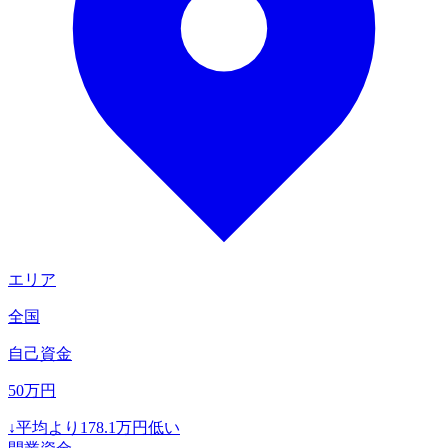
エリア
全国
自己資金
50
万円
↓
平均より
178.1
万円低い