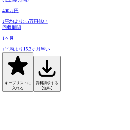
400
万円
↓
平均より
5.5
万円低い
回収期間
1
ヶ月
↓
平均より
15.3
ヶ月早い
キープリストに
資料請求する
入れる
【無料】