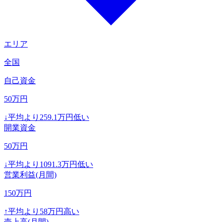
エリア
全国
自己資金
50
万円
↓
平均より
259.1
万円低い
開業資金
50
万円
↓
平均より
1091.3
万円低い
営業利益(月間)
150
万円
↑
平均より
58
万円高い
売上高(月間)