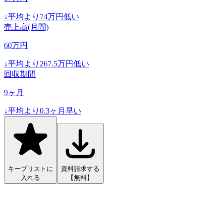
↓
平均より
74
万円低い
売上高(月間)
60
万円
↓
平均より
267.5
万円低い
回収期間
9
ヶ月
↓
平均より
0.3
ヶ月早い
キープリストに
資料請求する
入れる
【無料】