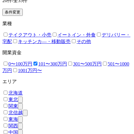
20
件/全
35
件
条件変更
業種
テイクアウト・小売
イートイン・外食
デリバリー・
宅配
キッチンカ―・移動販売
その他
開業資金
0〜100万円
101〜300万円
301〜500万円
501〜1000
万円
1001万円〜
エリア
北海道
東北
関東
北信越
東海
関西
中国