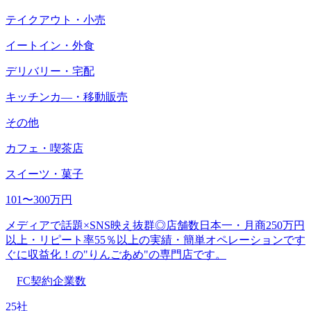
テイクアウト・小売
イートイン・外食
デリバリー・宅配
キッチンカ―・移動販売
その他
カフェ・喫茶店
スイーツ・菓子
101〜300万円
メディアで話題×SNS映え抜群◎店舗数日本一・月商250万円
以上・リピート率55％以上の実績・簡単オペレーションです
ぐに収益化！の"りんごあめ"の専門店です。
FC契約企業数
25社