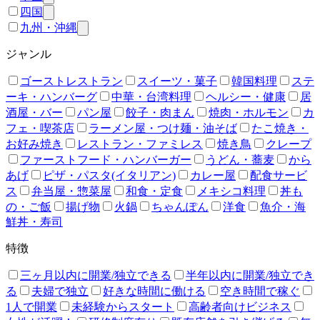
四国
九州・沖縄
ジャンル
ゴーストレストラン
スイーツ・菓子
韓国料理
ステ
ーキ・ハンバーグ
中華・台湾料理
ヘルシー・健康
居
酒屋・バー
パン屋
餃子・肉まん
焼肉・ホルモン
カ
フェ・喫茶店
ラーメン屋・つけ麺・油そば
たこ焼き・
お好み焼き
レストラン・ファミレス
焼き鳥
クレープ
ファーストフード・ハンバーガー
うどん・蕎麦
から
あげ
ピザ・パスタ(イタリアン)
カレー屋
配食サービ
ス
弁当屋・惣菜屋
和食・定食
メキシコ料理
丼も
の・ご飯
揚げ物
火鍋
ちゃんぽん
洋食
魚介・海
鮮丼・寿司
特徴
三ヶ月以内に開業/独立できる
半年以内に開業/独立でき
る
夫婦で独立
好きな時間に働ける
空き時間で稼ぐ
1人で開業
未経験からスタート
高齢者向けビジネス