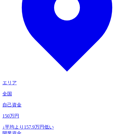
エリア
全国
自己資金
150
万円
↓
平均より
157.9
万円低い
開業資金