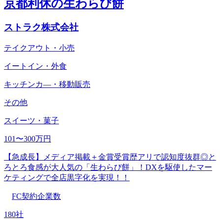
京都利休の生わらび餅
ストラク株式会社
テイクアウト・小売
イートイン・外食
キッチンカ―・移動販売
その他
スイーツ・菓子
101〜300万円
【急成長】メディア掲載＋金賞受賞歴アリで認知度抜群◎と
ろとろ食感が大人気の「生わらび餅」！DXを駆使したマー
ケティングで全店黒字化を実現！！
FC契約企業数
180社