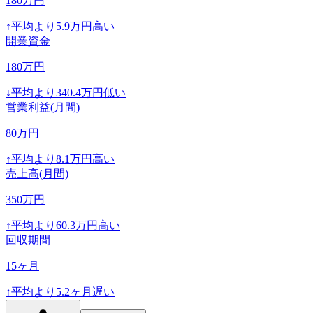
180
万円
↑
平均より
5.9
万円高い
開業資金
180
万円
↓
平均より
340.4
万円低い
営業利益(月間)
80
万円
↑
平均より
8.1
万円高い
売上高(月間)
350
万円
↑
平均より
60.3
万円高い
回収期間
15
ヶ月
↑
平均より
5.2
ヶ月遅い