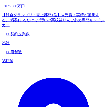
101〜300万円
【総合グランプリ・売上部門1位】W受賞！実績が証明す
る、"移動するだけで行列"の高収益りんごあめ専門キッチン
カー
FC契約企業数
25社
FC店舗数
35店舗