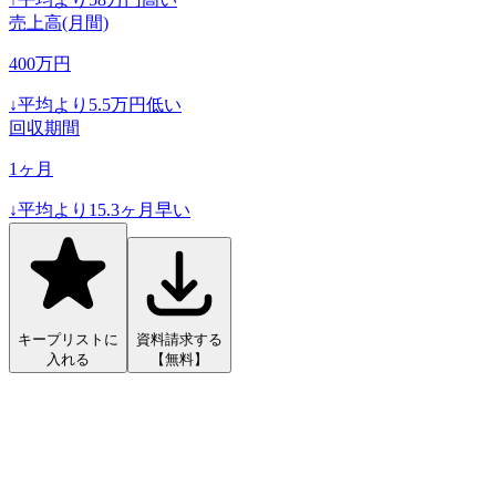
売上高(月間)
400
万円
↓
平均より
5.5
万円低い
回収期間
1
ヶ月
↓
平均より
15.3
ヶ月早い
キープリストに
資料請求する
入れる
【無料】