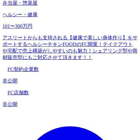
弁当屋・惣菜屋
ヘルシー・健康
101〜300万円
アスリートからも支持される【健康で美しい身体作り】をサ
ポートするヘルシーチキンFOODのFC開業！テイクアウト
や宅配で売上構築がしやすいのも魅力！シェアリング型や商
材販売型にもご対応させて頂きます！！
FC契約企業数
非公開
FC店舗数
非公開