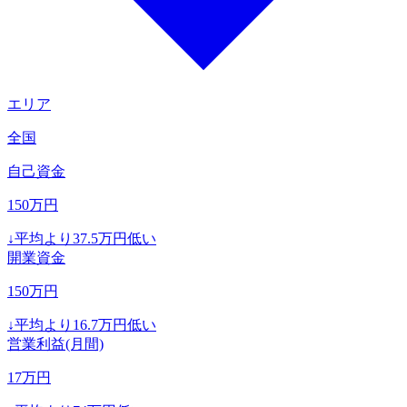
エリア
全国
自己資金
150
万円
↓
平均より
37.5
万円低い
開業資金
150
万円
↓
平均より
16.7
万円低い
営業利益(月間)
17
万円