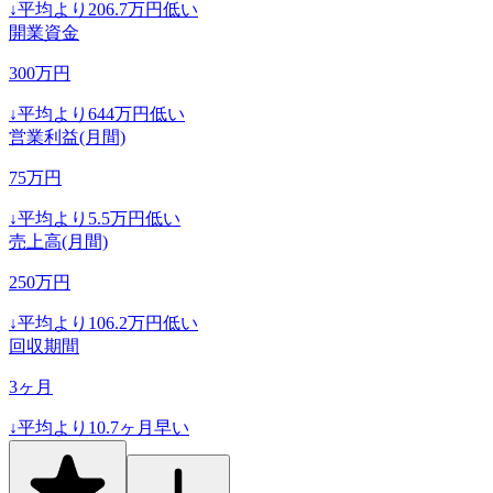
↓
平均より
206.7
万円低い
開業資金
300
万円
↓
平均より
644
万円低い
営業利益(月間)
75
万円
↓
平均より
5.5
万円低い
売上高(月間)
250
万円
↓
平均より
106.2
万円低い
回収期間
3
ヶ月
↓
平均より
10.7
ヶ月早い