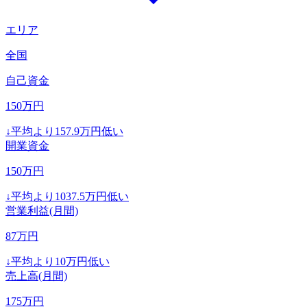
エリア
全国
自己資金
150
万円
↓
平均より
157.9
万円低い
開業資金
150
万円
↓
平均より
1037.5
万円低い
営業利益(月間)
87
万円
↓
平均より
10
万円低い
売上高(月間)
175
万円