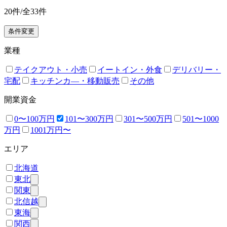
20
件/全
33
件
条件変更
業種
テイクアウト・小売
イートイン・外食
デリバリー・
宅配
キッチンカ―・移動販売
その他
開業資金
0〜100万円
101〜300万円
301〜500万円
501〜1000
万円
1001万円〜
エリア
北海道
東北
関東
北信越
東海
関西