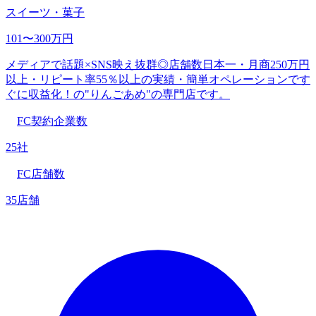
スイーツ・菓子
101〜300万円
メディアで話題×SNS映え抜群◎店舗数日本一・月商250万円
以上・リピート率55％以上の実績・簡単オペレーションです
ぐに収益化！の"りんごあめ"の専門店です。
FC契約企業数
25社
FC店舗数
35店舗