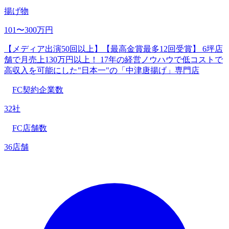
揚げ物
101〜300万円
【メディア出演50回以上】【最高金賞最多12回受賞】 6坪店
舗で月売上130万円以上！ 17年の経営ノウハウで低コストで
高収入を可能にした"日本一"の「中津唐揚げ」専門店
FC契約企業数
32社
FC店舗数
36店舗