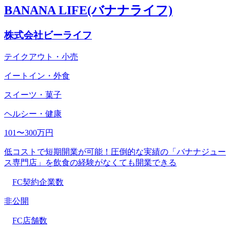
BANANA LIFE(バナナライフ)
株式会社ビーライフ
テイクアウト・小売
イートイン・外食
スイーツ・菓子
ヘルシー・健康
101〜300万円
低コストで短期開業が可能！圧倒的な実績の「バナナジュー
ス専門店」を飲食の経験がなくても開業できる
FC契約企業数
非公開
FC店舗数