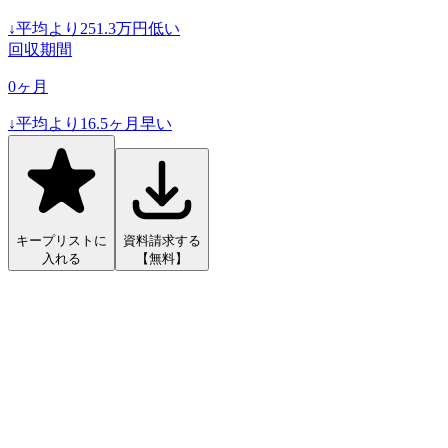
↓
平均より
251.3
万円低い
回収期間
0
ヶ月
↓
平均より
16.5
ヶ月早い
キープリストに
資料請求する
入れる
【無料】