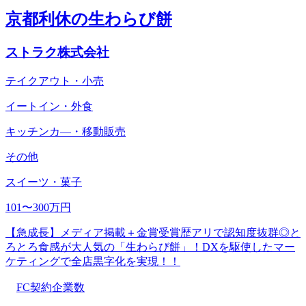
京都利休の生わらび餅
ストラク株式会社
テイクアウト・小売
イートイン・外食
キッチンカ―・移動販売
その他
スイーツ・菓子
101〜300万円
【急成長】メディア掲載＋金賞受賞歴アリで認知度抜群◎と
ろとろ食感が大人気の「生わらび餅」！DXを駆使したマー
ケティングで全店黒字化を実現！！
FC契約企業数