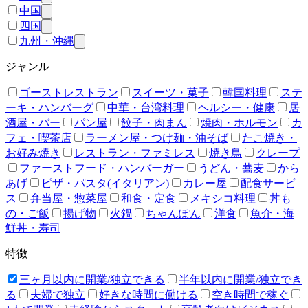
中国
四国
九州・沖縄
ジャンル
ゴーストレストラン
スイーツ・菓子
韓国料理
ステ
ーキ・ハンバーグ
中華・台湾料理
ヘルシー・健康
居
酒屋・バー
パン屋
餃子・肉まん
焼肉・ホルモン
カ
フェ・喫茶店
ラーメン屋・つけ麺・油そば
たこ焼き・
お好み焼き
レストラン・ファミレス
焼き鳥
クレープ
ファーストフード・ハンバーガー
うどん・蕎麦
から
あげ
ピザ・パスタ(イタリアン)
カレー屋
配食サービ
ス
弁当屋・惣菜屋
和食・定食
メキシコ料理
丼も
の・ご飯
揚げ物
火鍋
ちゃんぽん
洋食
魚介・海
鮮丼・寿司
特徴
三ヶ月以内に開業/独立できる
半年以内に開業/独立でき
る
夫婦で独立
好きな時間に働ける
空き時間で稼ぐ