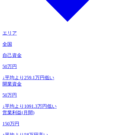
エリア
全国
自己資金
50
万円
↓
平均より
259.1
万円低い
開業資金
50
万円
↓
平均より
1091.3
万円低い
営業利益(月間)
150
万円
↑
平均より
58
万円高い