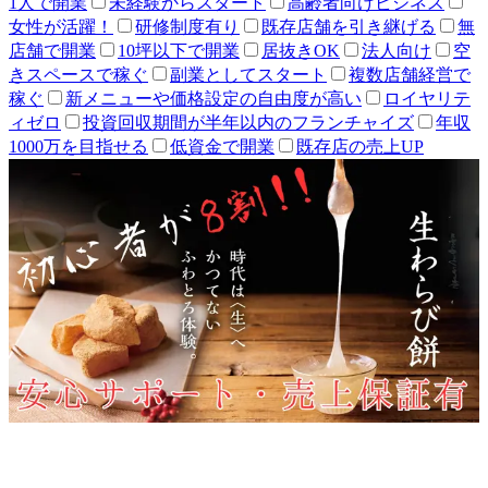
1人で開業
未経験からスタート
高齢者向けビジネス
女性が活躍！
研修制度有り
既存店舗を引き継げる
無
店舗で開業
10坪以下で開業
居抜きOK
法人向け
空
きスペースで稼ぐ
副業としてスタート
複数店舗経営で
稼ぐ
新メニューや価格設定の自由度が高い
ロイヤリテ
ィゼロ
投資回収期間が半年以内のフランチャイズ
年収
1000万を目指せる
低資金で開業
既存店の売上UP