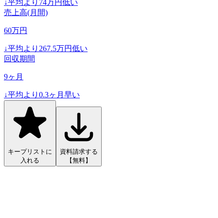
↓
平均より
74
万円低い
売上高(月間)
60
万円
↓
平均より
267.5
万円低い
回収期間
9
ヶ月
↓
平均より
0.3
ヶ月早い
キープリストに
資料請求する
入れる
【無料】