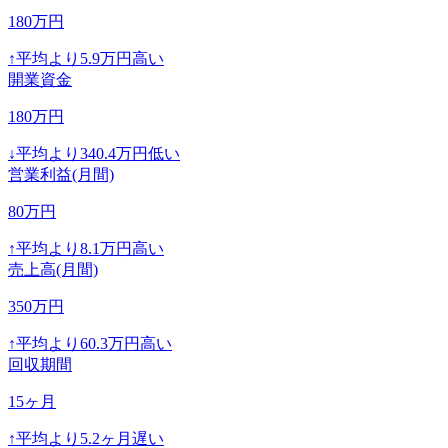
180
万円
↑
平均より
5.9
万円高い
開業資金
180
万円
↓
平均より
340.4
万円低い
営業利益(月間)
80
万円
↑
平均より
8.1
万円高い
売上高(月間)
350
万円
↑
平均より
60.3
万円高い
回収期間
15
ヶ月
↑
平均より
5.2
ヶ月遅い