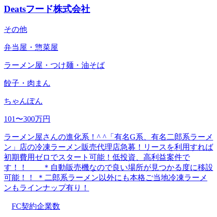
Deatsフード株式会社
その他
弁当屋・惣菜屋
ラーメン屋・つけ麺・油そば
餃子・肉まん
ちゃんぽん
101〜300万円
ラーメン屋さんの進化系！^ ^「有名G系、有名二郎系ラーメ
ン」店の冷凍ラーメン販売代理店急募！リースを利用すれば
初期費用ゼロでスタート可能！低投資、高利益案件で
す！！ ＊自動販売機なので良い場所が見つかる度に移設
可能！！ ＊二郎系ラーメン以外にも本格ご当地冷凍ラーメ
ンもラインナップ有り！
FC契約企業数