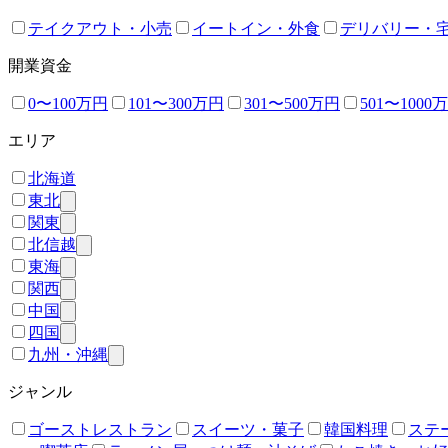
テイクアウト・小売
イートイン・外食
デリバリー・
開業資金
0〜100万円
101〜300万円
301〜500万円
501〜1000
エリア
北海道
東北
関東
北信越
東海
関西
中国
四国
九州・沖縄
ジャンル
ゴーストレストラン
スイーツ・菓子
韓国料理
ステ