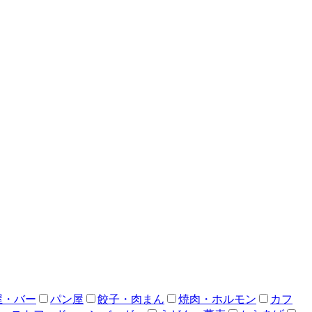
屋・バー
パン屋
餃子・肉まん
焼肉・ホルモン
カフ