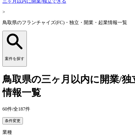
三ヶ月以内に開業/独立できる
>
鳥取県のフランチャイズ(FC)・独立・開業・起業情報一覧
案件を探す
鳥取県の三ヶ月以内に開業/独
情報一覧
60
件/全
187
件
条件変更
業種