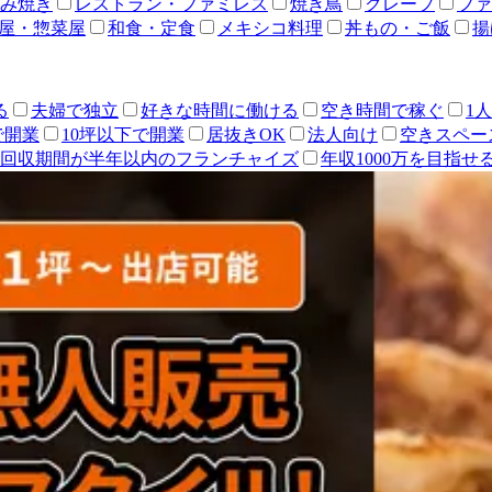
み焼き
レストラン・ファミレス
焼き鳥
クレープ
ファ
屋・惣菜屋
和食・定食
メキシコ料理
丼もの・ご飯
揚
る
夫婦で独立
好きな時間に働ける
空き時間で稼ぐ
1
で開業
10坪以下で開業
居抜きOK
法人向け
空きスペー
回収期間が半年以内のフランチャイズ
年収1000万を目指せ