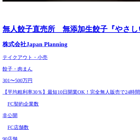
無人餃子直売所 無添加生餃子『やさし
株式会社Japan Planning
テイクアウト・小売
餃子・肉まん
301〜500万円
【平均粗利率30％】最短10日開業OK！完全無人販売で24
FC契約企業数
非公開
FC店舗数
90店舗