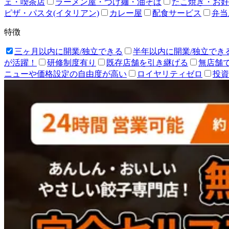
ェ・喫茶店
ラーメン屋・つけ麺・油そば
たこ焼き・お好
ピザ・パスタ(イタリアン)
カレー屋
配食サービス
弁当
特徴
三ヶ月以内に開業/独立できる
半年以内に開業/独立でき
が活躍！
研修制度有り
既存店舗を引き継げる
無店舗
ニューや価格設定の自由度が高い
ロイヤリティゼロ
投資