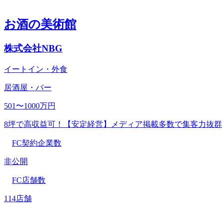
お酒の美術館
株式会社NBG
イートイン・外食
居酒屋・バー
501〜1000万円
8坪で高収益可！【安定経営】メディア掲載多数で集客力抜群
FC契約企業数
非公開
FC店舗数
114店舗