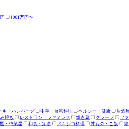
万円
1001万円〜
ーキ・ハンバーグ
中華・台湾料理
ヘルシー・健康
居酒
み焼き
レストラン・ファミレス
焼き鳥
クレープ
ファ
屋・惣菜屋
和食・定食
メキシコ料理
丼もの・ご飯
揚