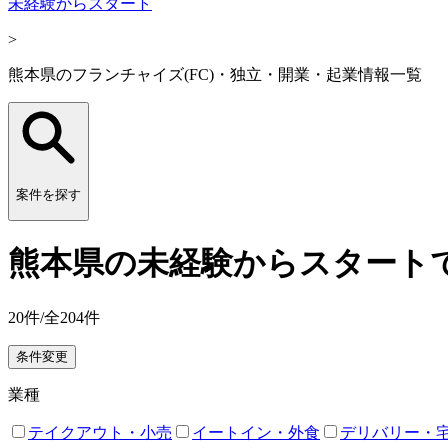
未経験からスタート
>
熊本県のフランチャイズ(FC)・独立・開業・起業情報一覧
案件を探す
熊本県の未経験からスタートで
20
件/全
204
件
条件変更
業種
テイクアウト・小売
イートイン・外食
デリバリー・