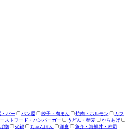
屋・バー
パン屋
餃子・肉まん
焼肉・ホルモン
カフ
ーストフード・ハンバーガー
うどん・蕎麦
からあげ
げ物
火鍋
ちゃんぽん
洋食
魚介・海鮮丼・寿司