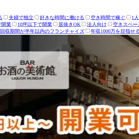
る
夫婦で独立
好きな時間に働ける
空き時間で稼ぐ
1
で開業
10坪以下で開業
居抜きOK
法人向け
空きスペー
回収期間が半年以内のフランチャイズ
年収1000万を目指せ