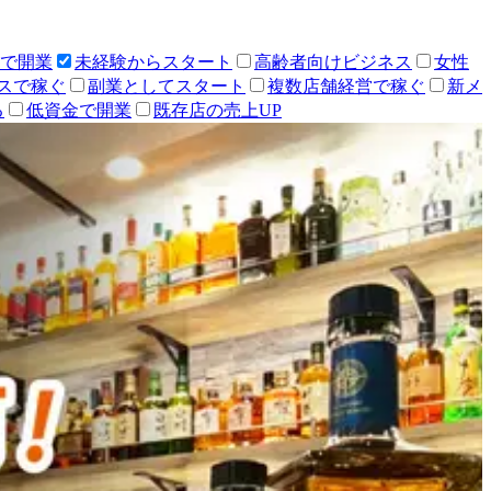
人で開業
未経験からスタート
高齢者向けビジネス
女性
スで稼ぐ
副業としてスタート
複数店舗経営で稼ぐ
新メ
る
低資金で開業
既存店の売上UP