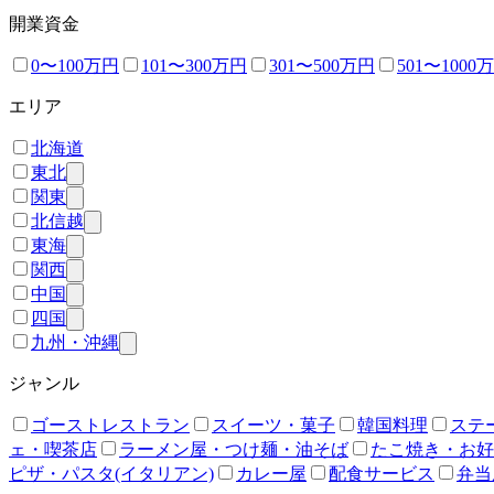
開業資金
0〜100万円
101〜300万円
301〜500万円
501〜1000
エリア
北海道
東北
関東
北信越
東海
関西
中国
四国
九州・沖縄
ジャンル
ゴーストレストラン
スイーツ・菓子
韓国料理
ステ
ェ・喫茶店
ラーメン屋・つけ麺・油そば
たこ焼き・お好
ピザ・パスタ(イタリアン)
カレー屋
配食サービス
弁当