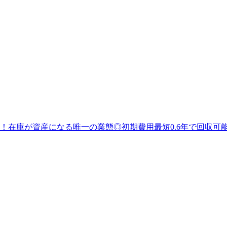
！在庫が資産になる唯一の業態◎初期費用最短0.6年で回収可