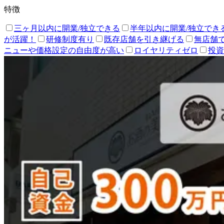
特徴
三ヶ月以内に開業/独立できる
半年以内に開業/独立でき
が活躍！
研修制度有り
既存店舗を引き継げる
無店舗
ニューや価格設定の自由度が高い
ロイヤリティゼロ
投資