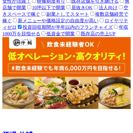
女性が活躍！
研修制度有り
既存店舗を引き継げる
無
店舗で開業
10坪以下で開業
居抜きOK
法人向け
空
きスペースで稼ぐ
副業としてスタート
複数店舗経営で
稼ぐ
新メニューや価格設定の自由度が高い
ロイヤリテ
ィゼロ
投資回収期間が半年以内のフランチャイズ
年収
1000万を目指せる
低資金で開業
既存店の売上UP