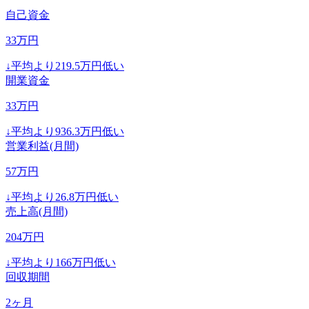
自己資金
33
万円
↓
平均より
219.5
万円低い
開業資金
33
万円
↓
平均より
936.3
万円低い
営業利益(月間)
57
万円
↓
平均より
26.8
万円低い
売上高(月間)
204
万円
↓
平均より
166
万円低い
回収期間
2
ヶ月