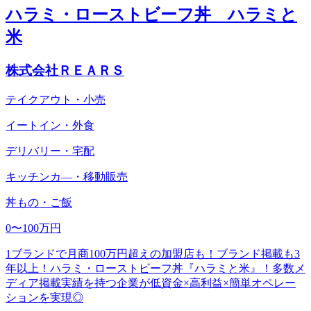
ハラミ・ローストビーフ丼 ハラミと
米
株式会社ＲＥＡＲＳ
テイクアウト・小売
イートイン・外食
デリバリー・宅配
キッチンカ―・移動販売
丼もの・ご飯
0〜100万円
1ブランドで月商100万円超えの加盟店も！ブランド掲載も3
年以上！ハラミ・ローストビーフ丼『ハラミと米』！多数メ
ディア掲載実績を持つ企業が低資金×高利益×簡単オペレー
ションを実現◎