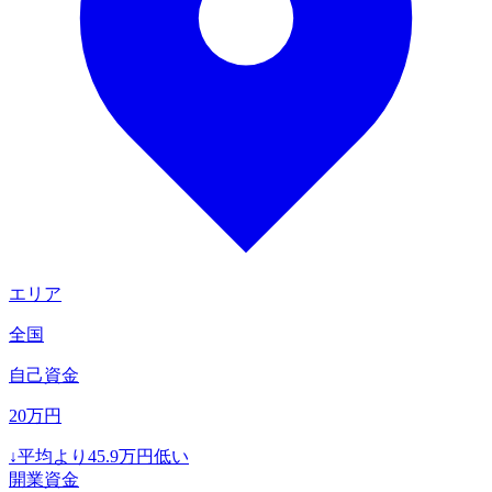
エリア
全国
自己資金
20
万円
↓
平均より
45.9
万円低い
開業資金