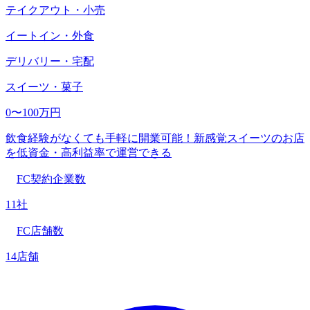
テイクアウト・小売
イートイン・外食
デリバリー・宅配
スイーツ・菓子
0〜100万円
飲食経験がなくても手軽に開業可能！新感覚スイーツのお店
を低資金・高利益率で運営できる
FC契約企業数
11社
FC店舗数
14店舗