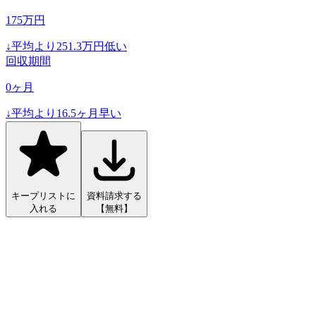
175
万円
↓
平均より
251.3
万円低い
回収期間
0
ヶ月
↓
平均より
16.5
ヶ月早い
キープリストに
資料請求する
入れる
【無料】