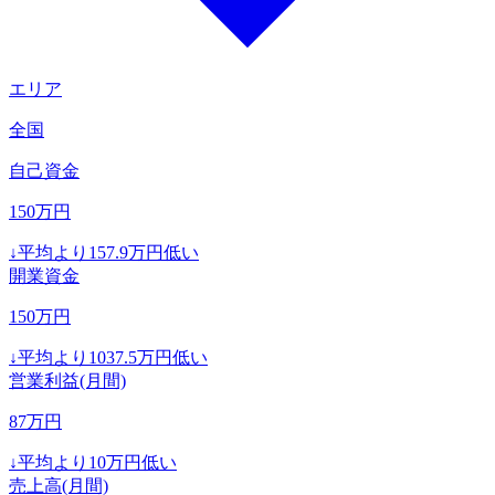
エリア
全国
自己資金
150
万円
↓
平均より
157.9
万円低い
開業資金
150
万円
↓
平均より
1037.5
万円低い
営業利益(月間)
87
万円
↓
平均より
10
万円低い
売上高(月間)