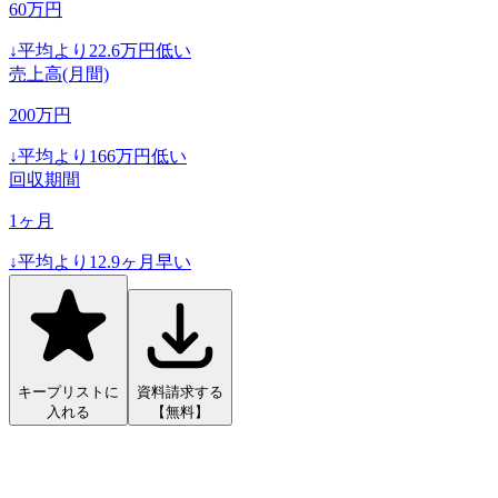
60
万円
↓
平均より
22.6
万円低い
売上高(月間)
200
万円
↓
平均より
166
万円低い
回収期間
1
ヶ月
↓
平均より
12.9
ヶ月早い
キープリストに
資料請求する
入れる
【無料】