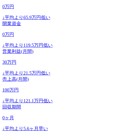
0
万円
↓
平均より
65.9
万円低い
開業資金
0
万円
↓
平均より
119.5
万円低い
営業利益(月間)
30
万円
↓
平均より
21.5
万円低い
売上高(月間)
100
万円
↓
平均より
121.1
万円低い
回収期間
0
ヶ月
↓
平均より
5.6
ヶ月早い