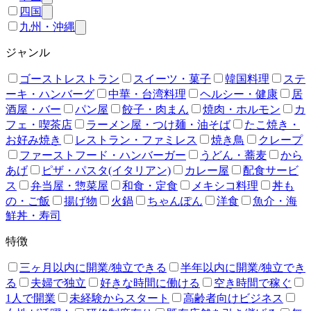
四国
九州・沖縄
ジャンル
ゴーストレストラン
スイーツ・菓子
韓国料理
ステ
ーキ・ハンバーグ
中華・台湾料理
ヘルシー・健康
居
酒屋・バー
パン屋
餃子・肉まん
焼肉・ホルモン
カ
フェ・喫茶店
ラーメン屋・つけ麺・油そば
たこ焼き・
お好み焼き
レストラン・ファミレス
焼き鳥
クレープ
ファーストフード・ハンバーガー
うどん・蕎麦
から
あげ
ピザ・パスタ(イタリアン)
カレー屋
配食サービ
ス
弁当屋・惣菜屋
和食・定食
メキシコ料理
丼も
の・ご飯
揚げ物
火鍋
ちゃんぽん
洋食
魚介・海
鮮丼・寿司
特徴
三ヶ月以内に開業/独立できる
半年以内に開業/独立でき
る
夫婦で独立
好きな時間に働ける
空き時間で稼ぐ
1人で開業
未経験からスタート
高齢者向けビジネス