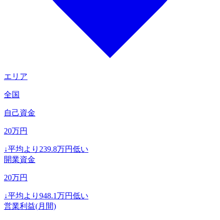
エリア
全国
自己資金
20
万円
↓
平均より
239.8
万円低い
開業資金
20
万円
↓
平均より
948.1
万円低い
営業利益(月間)