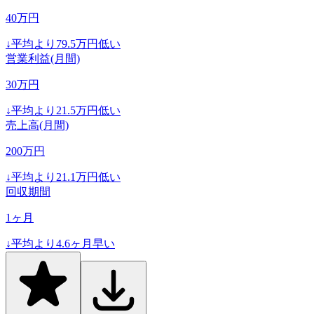
40
万円
↓
平均より
79.5
万円低い
営業利益(月間)
30
万円
↓
平均より
21.5
万円低い
売上高(月間)
200
万円
↓
平均より
21.1
万円低い
回収期間
1
ヶ月
↓
平均より
4.6
ヶ月早い