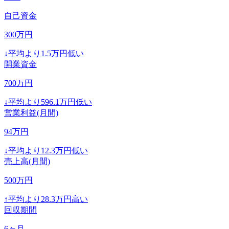
自己資金
300
万円
↓
平均より
1.5
万円低い
開業資金
700
万円
↓
平均より
596.1
万円低い
営業利益(月間)
94
万円
↓
平均より
12.3
万円低い
売上高(月間)
500
万円
↑
平均より
28.3
万円高い
回収期間
6
ヶ月