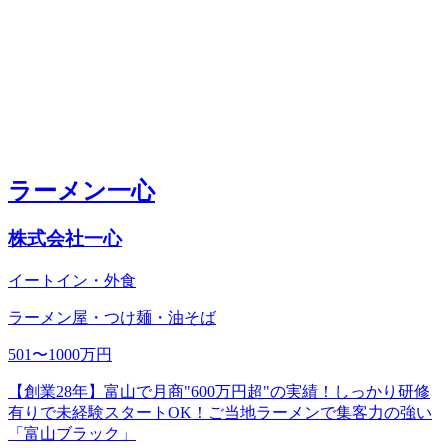
ラーメン一心
株式会社一心
イートイン・外食
ラーメン屋・つけ麺・油そば
501〜1000万円
【創業28年】富山で月商"600万円超"の実績！しっかり研修
有りで未経験スタートOK！ご当地ラーメンで集客力の強い
「富山ブラック」