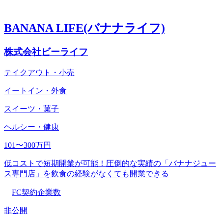
BANANA LIFE(バナナライフ)
株式会社ビーライフ
テイクアウト・小売
イートイン・外食
スイーツ・菓子
ヘルシー・健康
101〜300万円
低コストで短期開業が可能！圧倒的な実績の「バナナジュー
ス専門店」を飲食の経験がなくても開業できる
FC契約企業数
非公開