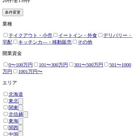
20
件/全
159
件
条件変更
業種
テイクアウト・小売
イートイン・外食
デリバリー・
宅配
キッチンカ―・移動販売
その他
開業資金
0〜100万円
101〜300万円
301〜500万円
501〜1000
万円
1001万円〜
エリア
北海道
東北
関東
北信越
東海
関西
中国