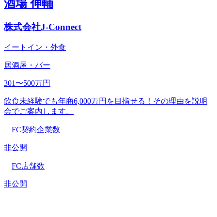
酒場 伸輔
株式会社J-Connect
イートイン・外食
居酒屋・バー
301〜500万円
飲食未経験でも年商6,000万円を目指せる！その理由を説明
会でご案内します。
FC契約企業数
非公開
FC店舗数
非公開