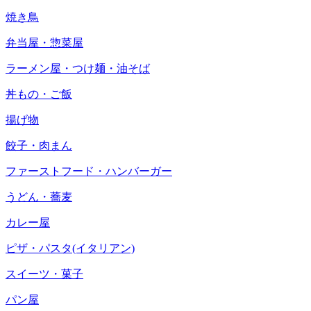
焼き鳥
弁当屋・惣菜屋
ラーメン屋・つけ麺・油そば
丼もの・ご飯
揚げ物
餃子・肉まん
ファーストフード・ハンバーガー
うどん・蕎麦
カレー屋
ピザ・パスタ(イタリアン)
スイーツ・菓子
パン屋