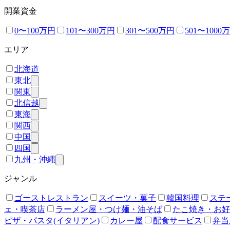
開業資金
0〜100万円
101〜300万円
301〜500万円
501〜1000
エリア
北海道
東北
関東
北信越
東海
関西
中国
四国
九州・沖縄
ジャンル
ゴーストレストラン
スイーツ・菓子
韓国料理
ステ
ェ・喫茶店
ラーメン屋・つけ麺・油そば
たこ焼き・お好
ピザ・パスタ(イタリアン)
カレー屋
配食サービス
弁当