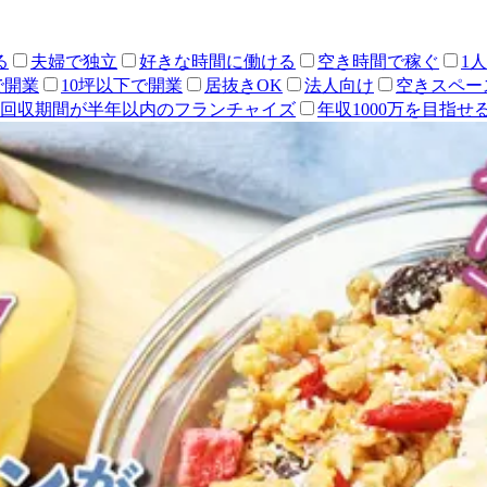
る
夫婦で独立
好きな時間に働ける
空き時間で稼ぐ
1
で開業
10坪以下で開業
居抜きOK
法人向け
空きスペー
回収期間が半年以内のフランチャイズ
年収1000万を目指せ