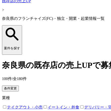
既存店の売上UP
>
奈良県のフランチャイズ(FC)・独立・開業・起業情報一覧
案件を探す
奈良県の既存店の売上UPで募
100
件/全
180
件
条件変更
業種
テイクアウト・小売
イートイン・外食
デリバリー・