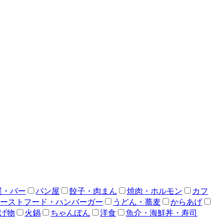
屋・バー
パン屋
餃子・肉まん
焼肉・ホルモン
カフ
ーストフード・ハンバーガー
うどん・蕎麦
からあげ
げ物
火鍋
ちゃんぽん
洋食
魚介・海鮮丼・寿司