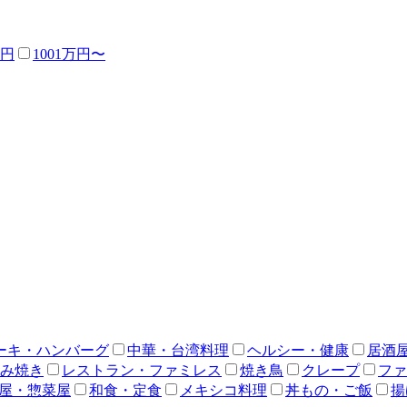
万円
1001万円〜
ーキ・ハンバーグ
中華・台湾料理
ヘルシー・健康
居酒
み焼き
レストラン・ファミレス
焼き鳥
クレープ
ファ
屋・惣菜屋
和食・定食
メキシコ料理
丼もの・ご飯
揚