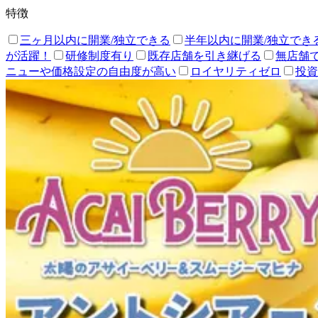
特徴
三ヶ月以内に開業/独立できる
半年以内に開業/独立でき
が活躍！
研修制度有り
既存店舗を引き継げる
無店舗
ニューや価格設定の自由度が高い
ロイヤリティゼロ
投資