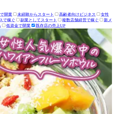
人で開業
未経験からスタート
高齢者向けビジネス
女性
スで稼ぐ
副業としてスタート
複数店舗経営で稼ぐ
新メ
る
低資金で開業
既存店の売上UP