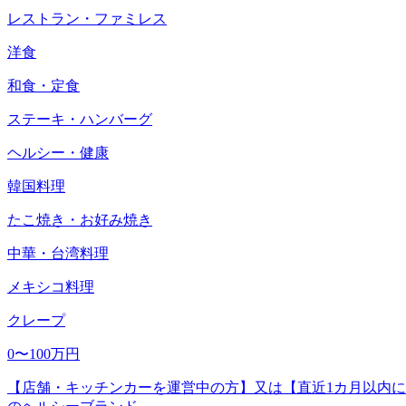
レストラン・ファミレス
洋食
和食・定食
ステーキ・ハンバーグ
ヘルシー・健康
韓国料理
たこ焼き・お好み焼き
中華・台湾料理
メキシコ料理
クレープ
0〜100万円
【店舗・キッチンカーを運営中の方】又は【直近1カ月以内に