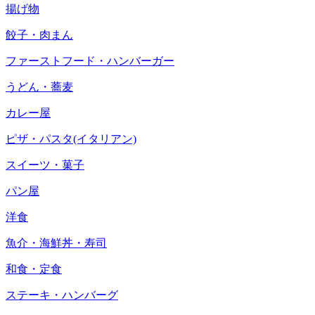
揚げ物
餃子・肉まん
ファーストフード・ハンバーガー
うどん・蕎麦
カレー屋
ピザ・パスタ(イタリアン)
スイーツ・菓子
パン屋
洋食
魚介・海鮮丼・寿司
和食・定食
ステーキ・ハンバーグ