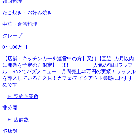
韓国料理
たこ焼き・お好み焼き
中華・台湾料理
クレープ
0〜100万円
【店舗・キッチンカーを運営中の方】又は【直近1カ月以内
に開業を予定の方限定】 !!!! 人気の韓国ワッフ
ル！SNSでバズメニュー！月間売上40万円の実績！ワッフル
を導入している方必見！カフェ/テイクアウト業態におすす
めです。
FC契約企業数
非公開
FC店舗数
47店舗