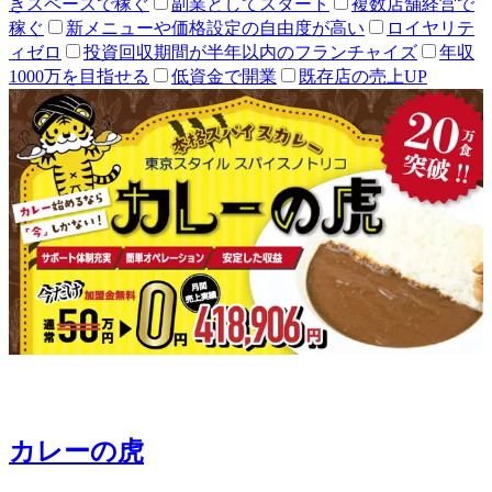
きスペースで稼ぐ
副業としてスタート
複数店舗経営で
稼ぐ
新メニューや価格設定の自由度が高い
ロイヤリテ
ィゼロ
投資回収期間が半年以内のフランチャイズ
年収
1000万を目指せる
低資金で開業
既存店の売上UP
カレーの虎