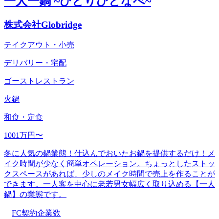
一人一鍋 ~ひとりひとなべ~
株式会社Globridge
テイクアウト・小売
デリバリー・宅配
ゴーストレストラン
火鍋
和食・定食
1001万円〜
冬に人気の鍋業態！仕込んでおいたお鍋を提供するだけ！メ
イク時間が少なく簡単オペレーション。ちょっとしたストッ
クスペースがあれば、少しのメイク時間で売上を作ることが
できます。一人客を中心に老若男女幅広く取り込める【一人
鍋】の業態です。
FC契約企業数