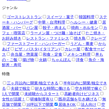
ジャンル
ゴーストレストラン
スイーツ・菓子
韓国料理
ステ
ーキ・ハンバーグ
中華・台湾料理
ヘルシー・健康
居
酒屋・バー
パン屋
餃子・肉まん
焼肉・ホルモン
カ
フェ・喫茶店
ラーメン屋・つけ麺・油そば
たこ焼き・
お好み焼き
レストラン・ファミレス
焼き鳥
クレープ
ファーストフード・ハンバーガー
うどん・蕎麦
から
あげ
ピザ・パスタ(イタリアン)
カレー屋
配食サービ
ス
弁当屋・惣菜屋
和食・定食
メキシコ料理
丼も
の・ご飯
揚げ物
火鍋
ちゃんぽん
洋食
魚介・海
鮮丼・寿司
特徴
三ヶ月以内に開業/独立できる
半年以内に開業/独立でき
る
夫婦で独立
好きな時間に働ける
空き時間で稼ぐ
1人で開業
未経験からスタート
高齢者向けビジネス
女性が活躍！
研修制度有り
既存店舗を引き継げる
無
店舗で開業
10坪以下で開業
居抜きOK
法人向け
空