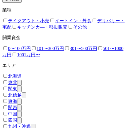
業種
テイクアウト・小売
イートイン・外食
デリバリー・
宅配
キッチンカ―・移動販売
その他
開業資金
0〜100万円
101〜300万円
301〜500万円
501〜1000
万円
1001万円〜
エリア
北海道
東北
関東
北信越
東海
関西
中国
四国
九州・沖縄