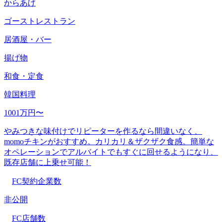
からあげ
ゴーストレストラン
居酒屋・バー
揚げ物
和食・定食
韓国料理
1001万円〜
やみつきな味付けでリピーターを作るなら間違いなく、
momoチキンがおすすめ。カリカリ＆ザクザク食感。簡単な
オペレーションでアルバイトでもすぐに回せるようになり、
既存店舗に上乗せ可能！
FC契約企業数
非公開
FC店舗数