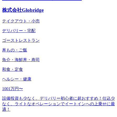
株式会社Globridge
テイクアウト・小売
デリバリー・宅配
ゴーストレストラン
丼もの・ご飯
魚介・海鮮丼・寿司
和食・定食
ヘルシー・健康
1001万円〜
設備投資も少なく、デリバリー初心者に超おすすめ！仕込少
なく、ライトなオペレーションでイートインへの上乗せに最
適！