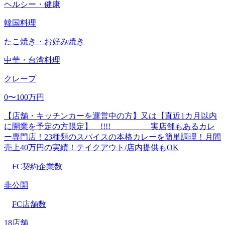
ヘルシー・健康
韓国料理
たこ焼き・お好み焼き
中華・台湾料理
クレープ
0〜100万円
【店舗・キッチンカーを運営中の方】又は【直近1カ月以内
に開業を予定の方限定】 !!!! 実店舗もあるカレ
ー専門店！23種類のスパイスの本格カレーを簡単調理！月間
売上40万円の実績！テイクアウト/店内提供もOK
FC契約企業数
非公開
FC店舗数
18店舗