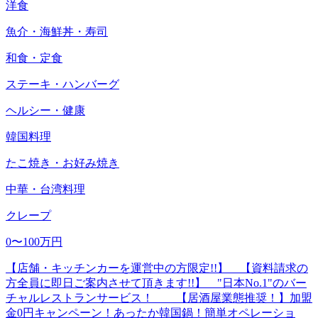
洋食
魚介・海鮮丼・寿司
和食・定食
ステーキ・ハンバーグ
ヘルシー・健康
韓国料理
たこ焼き・お好み焼き
中華・台湾料理
クレープ
0〜100万円
【店舗・キッチンカーを運営中の方限定!!】 【資料請求の
方全員に即日ご案内させて頂きます!!】 "日本No.1"のバー
チャルレストランサービス！ 【居酒屋業態推奨！】加盟
金0円キャンペーン！あったか韓国鍋！簡単オペレーショ