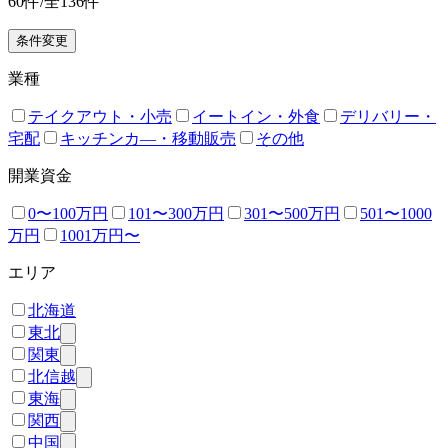
60
件/全
136
件
条件変更
業種
テイクアウト・小売
イートイン・外食
デリバリー・
宅配
キッチンカ―・移動販売
その他
開業資金
0〜100万円
101〜300万円
301〜500万円
501〜1000
万円
1001万円〜
エリア
北海道
東北
関東
北信越
東海
関西
中国