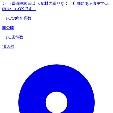
ン！/原価率30％以下/食材の縛りなく、店舗にある食材で店
内提供もOKです。
FC契約企業数
非公開
FC店舗数
10店舗