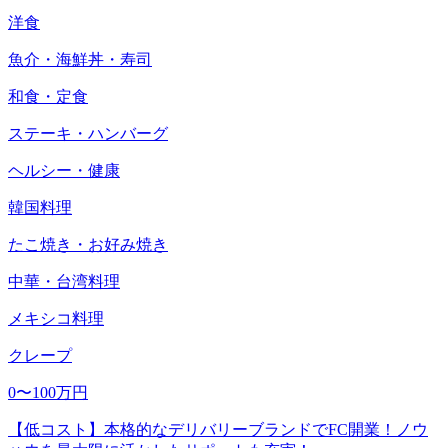
洋食
魚介・海鮮丼・寿司
和食・定食
ステーキ・ハンバーグ
ヘルシー・健康
韓国料理
たこ焼き・お好み焼き
中華・台湾料理
メキシコ料理
クレープ
0〜100万円
【低コスト】本格的なデリバリーブランドでFC開業！ノウ