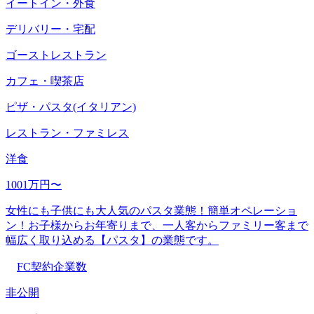
イートイン・外食
デリバリー・宅配
ゴーストレストラン
カフェ・喫茶店
ピザ・パスタ(イタリアン)
レストラン・ファミレス
洋食
1001万円〜
女性にも子供にも大人気のパスタ業態！簡単オペレーショ
ン！お子様からお年寄りまで、一人客からファミリー客まで
幅広く取り込める【パスタ】の業態です。
FC契約企業数
非公開