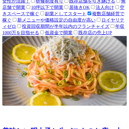
女性が活躍！
研修制度有り
既存店舗を引き継げる
無
店舗で開業
10坪以下で開業
居抜きOK
法人向け
空
きスペースで稼ぐ
副業としてスタート
複数店舗経営で
稼ぐ
新メニューや価格設定の自由度が高い
ロイヤリテ
ィゼロ
投資回収期間が半年以内のフランチャイズ
年収
1000万を目指せる
低資金で開業
既存店の売上UP