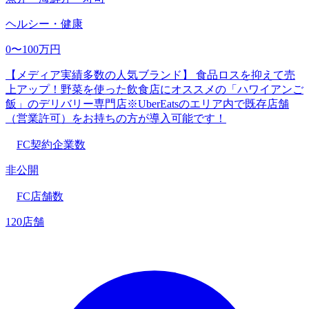
ヘルシー・健康
0〜100万円
【メディア実績多数の人気ブランド】 食品ロスを抑えて売
上アップ！野菜を使った飲食店にオススメの「ハワイアンご
飯」のデリバリー専門店※UberEatsのエリア内で既存店舗
（営業許可）をお持ちの方が導入可能です！
FC契約企業数
非公開
FC店舗数
120店舗