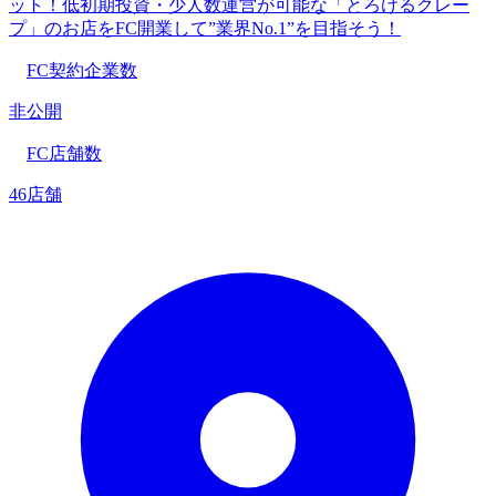
ット！低初期投資・少人数運営が可能な「とろけるクレー
プ」のお店をFC開業して”業界No.1”を目指そう！
FC契約企業数
非公開
FC店舗数
46店舗