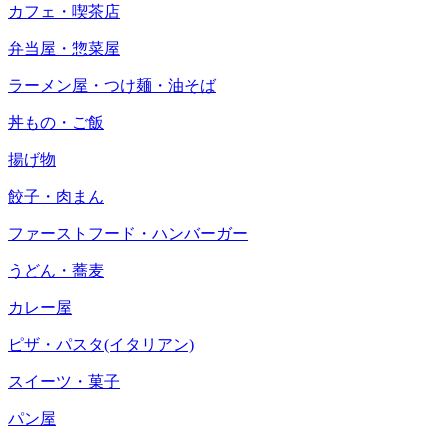
カフェ・喫茶店
弁当屋・惣菜屋
ラーメン屋・つけ麺・油そば
丼もの・ご飯
揚げ物
餃子・肉まん
ファーストフード・ハンバーガー
うどん・蕎麦
カレー屋
ピザ・パスタ(イタリアン)
スイーツ・菓子
パン屋