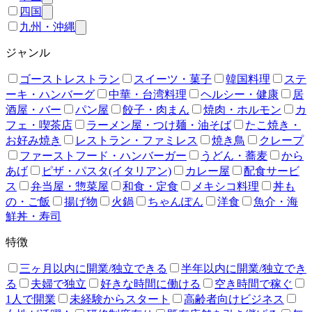
四国
九州・沖縄
ジャンル
ゴーストレストラン
スイーツ・菓子
韓国料理
ステ
ーキ・ハンバーグ
中華・台湾料理
ヘルシー・健康
居
酒屋・バー
パン屋
餃子・肉まん
焼肉・ホルモン
カ
フェ・喫茶店
ラーメン屋・つけ麺・油そば
たこ焼き・
お好み焼き
レストラン・ファミレス
焼き鳥
クレープ
ファーストフード・ハンバーガー
うどん・蕎麦
から
あげ
ピザ・パスタ(イタリアン)
カレー屋
配食サービ
ス
弁当屋・惣菜屋
和食・定食
メキシコ料理
丼も
の・ご飯
揚げ物
火鍋
ちゃんぽん
洋食
魚介・海
鮮丼・寿司
特徴
三ヶ月以内に開業/独立できる
半年以内に開業/独立でき
る
夫婦で独立
好きな時間に働ける
空き時間で稼ぐ
1人で開業
未経験からスタート
高齢者向けビジネス