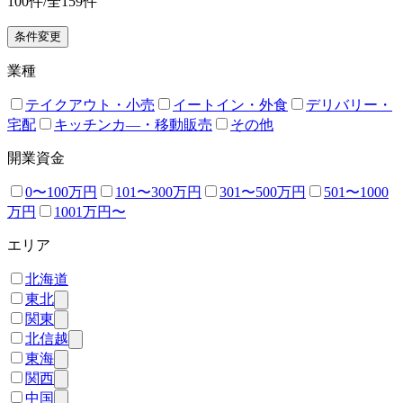
100
件/全
159
件
条件変更
業種
テイクアウト・小売
イートイン・外食
デリバリー・
宅配
キッチンカ―・移動販売
その他
開業資金
0〜100万円
101〜300万円
301〜500万円
501〜1000
万円
1001万円〜
エリア
北海道
東北
関東
北信越
東海
関西
中国