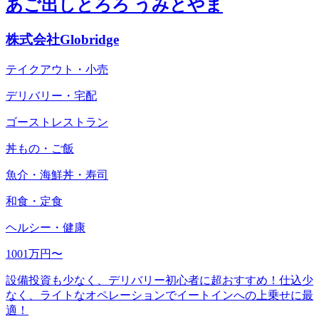
あご出しとろろ うみとやま
株式会社Globridge
テイクアウト・小売
デリバリー・宅配
ゴーストレストラン
丼もの・ご飯
魚介・海鮮丼・寿司
和食・定食
ヘルシー・健康
1001万円〜
設備投資も少なく、デリバリー初心者に超おすすめ！仕込少
なく、ライトなオペレーションでイートインへの上乗せに最
適！