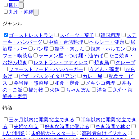
四国
九州・沖縄
ジャンル
ゴーストレストラン
スイーツ・菓子
韓国料理
ステ
ーキ・ハンバーグ
中華・台湾料理
ヘルシー・健康
居
酒屋・バー
パン屋
餃子・肉まん
焼肉・ホルモン
カ
フェ・喫茶店
ラーメン屋・つけ麺・油そば
たこ焼き・
お好み焼き
レストラン・ファミレス
焼き鳥
クレープ
ファーストフード・ハンバーガー
うどん・蕎麦
から
あげ
ピザ・パスタ(イタリアン)
カレー屋
配食サービ
ス
弁当屋・惣菜屋
和食・定食
メキシコ料理
丼も
の・ご飯
揚げ物
火鍋
ちゃんぽん
洋食
魚介・海
鮮丼・寿司
特徴
三ヶ月以内に開業/独立できる
半年以内に開業/独立でき
る
夫婦で独立
好きな時間に働ける
空き時間で稼ぐ
1人で開業
未経験からスタート
高齢者向けビジネス