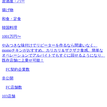
居酒屋・バー
揚げ物
和食・定食
韓国料理
1001万円〜
やみつきな味付けでリピーターを作るなら間違いなく、
momoチキンがおすすめ。カリカリ＆ザクザク食感。簡単な
オペレーションでアルバイトでもすぐに回せるようになり、
既存店舗に上乗せ可能！
FC契約企業数
非公開
FC店舗数
103店舗