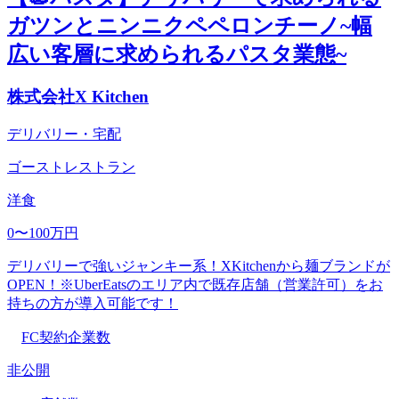
ガツンとニンニクペペロンチーノ~幅
広い客層に求められるパスタ業態~
株式会社X Kitchen
デリバリー・宅配
ゴーストレストラン
洋食
0〜100万円
デリバリーで強いジャンキー系！XKitchenから麺ブランドが
OPEN！※UberEatsのエリア内で既存店舗（営業許可）をお
持ちの方が導入可能です！
FC契約企業数
非公開