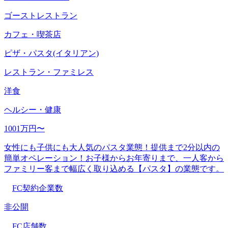
ゴーストレストラン
カフェ・喫茶店
ピザ・パスタ(イタリアン)
レストラン・ファミレス
洋食
ヘルシー・健康
1001万円〜
女性にも子供にも大人気のパスタ業態！提供まで2分以内の
簡単オペレーション！お子様からお年寄りまで、一人客から
ファミリー客まで幅広く取り込める【パスタ】の業態です。
FC契約企業数
非公開
FC店舗数