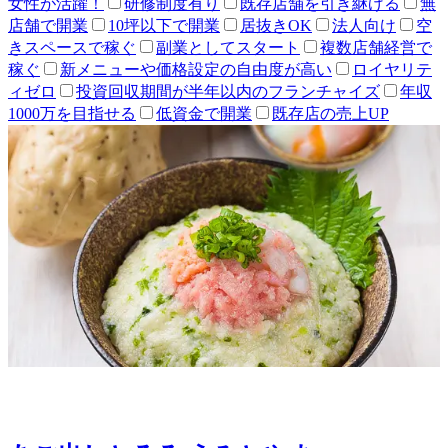
女性が活躍！
研修制度有り
既存店舗を引き継げる
無
店舗で開業
10坪以下で開業
居抜きOK
法人向け
空
きスペースで稼ぐ
副業としてスタート
複数店舗経営で
稼ぐ
新メニューや価格設定の自由度が高い
ロイヤリテ
ィゼロ
投資回収期間が半年以内のフランチャイズ
年収
1000万を目指せる
低資金で開業
既存店の売上UP