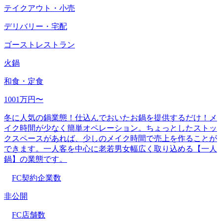
テイクアウト・小売
デリバリー・宅配
ゴーストレストラン
火鍋
和食・定食
1001万円〜
冬に人気の鍋業態！仕込んでおいたお鍋を提供するだけ！メ
イク時間が少なく簡単オペレーション。ちょっとしたストッ
クスペースがあれば、少しのメイク時間で売上を作ることが
できます。一人客を中心に老若男女幅広く取り込める【一人
鍋】の業態です。
FC契約企業数
非公開
FC店舗数