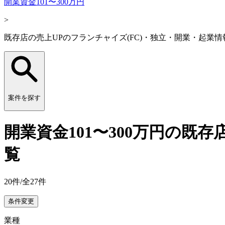
開業資金101〜300万円
>
既存店の売上UPのフランチャイズ(FC)・独立・開業・起業情
案件を探す
開業資金101〜300万円の既
覧
20
件/全
27
件
条件変更
業種