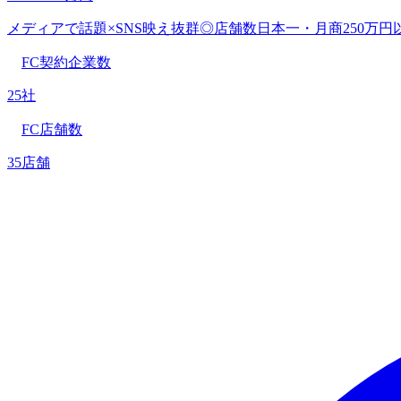
メディアで話題×SNS映え抜群◎店舗数日本一・月商250万
FC契約企業数
25社
FC店舗数
35店舗