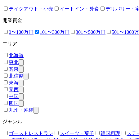
テイクアウト・小売
イートイン・外食
デリバリー・
開業資金
0〜100万円
101〜300万円
301〜500万円
501〜1000
エリア
北海道
東北
関東
北信越
東海
関西
中国
四国
九州・沖縄
ジャンル
ゴーストレストラン
スイーツ・菓子
韓国料理
ステ