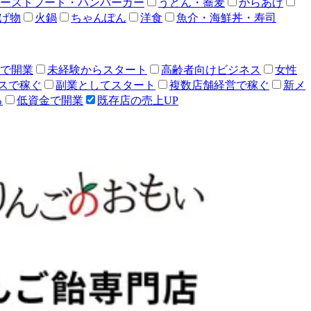
ーストフード・ハンバーガー
うどん・蕎麦
からあげ
げ物
火鍋
ちゃんぽん
洋食
魚介・海鮮丼・寿司
人で開業
未経験からスタート
高齢者向けビジネス
女性
スで稼ぐ
副業としてスタート
複数店舗経営で稼ぐ
新メ
る
低資金で開業
既存店の売上UP