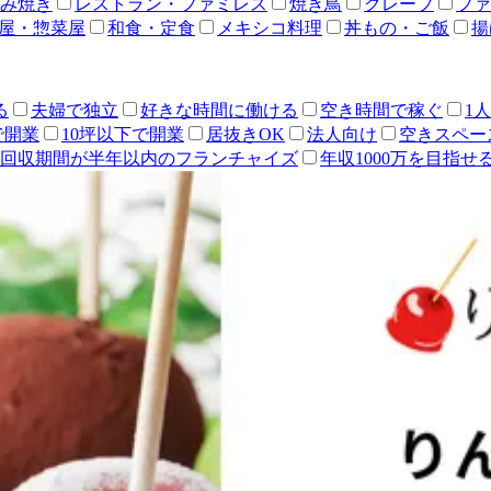
み焼き
レストラン・ファミレス
焼き鳥
クレープ
ファ
屋・惣菜屋
和食・定食
メキシコ料理
丼もの・ご飯
揚
る
夫婦で独立
好きな時間に働ける
空き時間で稼ぐ
1
で開業
10坪以下で開業
居抜きOK
法人向け
空きスペー
回収期間が半年以内のフランチャイズ
年収1000万を目指せ