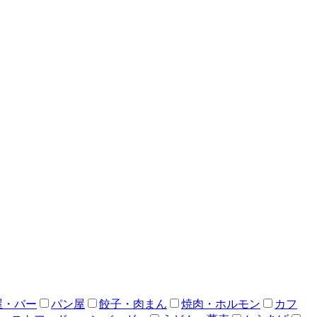
屋・バー
パン屋
餃子・肉まん
焼肉・ホルモン
カフ