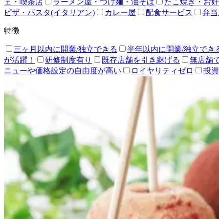
ェ・喫茶店
ラーメン屋・つけ麺・油そば
たこ焼き・お好
ピザ・パスタ(イタリアン)
カレー屋
配食サービス
弁当
特徴
三ヶ月以内に開業/独立できる
半年以内に開業/独立でき
が活躍！
研修制度有り
既存店舗を引き継げる
無店舗
ニューや価格設定の自由度が高い
ロイヤリティゼロ
投資