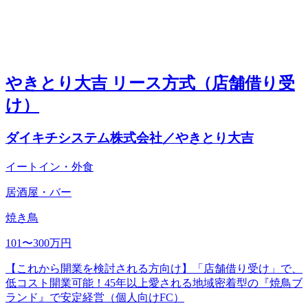
やきとり大吉 リース方式（店舗借り受
け）
ダイキチシステム株式会社／やきとり大吉
イートイン・外食
居酒屋・バー
焼き鳥
101〜300万円
【これから開業を検討される方向け】「店舗借り受け」で、
低コスト開業可能！45年以上愛される地域密着型の『焼鳥ブ
ランド』で安定経営（個人向けFC）