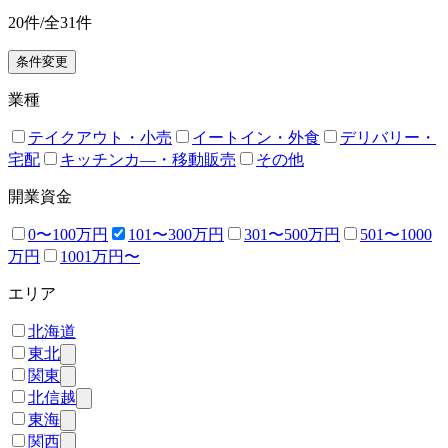
20
件/全
31
件
条件変更
業種
テイクアウト・小売
イートイン・外食
デリバリー・
宅配
キッチンカ―・移動販売
その他
開業資金
0〜100万円
101〜300万円
301〜500万円
501〜1000
万円
1001万円〜
エリア
北海道
東北
関東
北信越
東海
関西