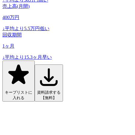
売上高(月間)
400
万円
↓
平均より
5.5
万円低い
回収期間
1
ヶ月
↓
平均より
15.3
ヶ月早い
キープリストに
資料請求する
入れる
【無料】