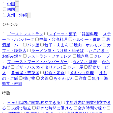
中国
四国
九州・沖縄
ジャンル
ゴーストレストラン
スイーツ・菓子
韓国料理
ステ
ーキ・ハンバーグ
中華・台湾料理
ヘルシー・健康
居
酒屋・バー
パン屋
餃子・肉まん
焼肉・ホルモン
カ
フェ・喫茶店
ラーメン屋・つけ麺・油そば
たこ焼き・
お好み焼き
レストラン・ファミレス
焼き鳥
クレープ
ファーストフード・ハンバーガー
うどん・蕎麦
から
あげ
ピザ・パスタ(イタリアン)
カレー屋
配食サービ
ス
弁当屋・惣菜屋
和食・定食
メキシコ料理
丼も
の・ご飯
揚げ物
火鍋
ちゃんぽん
洋食
魚介・海
鮮丼・寿司
特徴
三ヶ月以内に開業/独立できる
半年以内に開業/独立でき
る
夫婦で独立
好きな時間に働ける
空き時間で稼ぐ