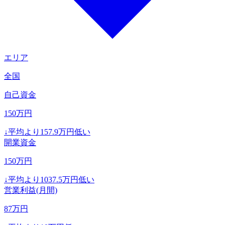
エリア
全国
自己資金
150
万円
↓
平均より
157.9
万円低い
開業資金
150
万円
↓
平均より
1037.5
万円低い
営業利益(月間)
87
万円