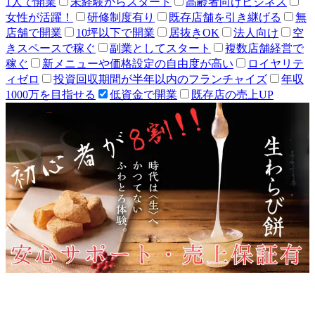
1人で開業
未経験からスタート
高齢者向けビジネス
女性が活躍！
研修制度有り
既存店舗を引き継げる
無
店舗で開業
10坪以下で開業
居抜きOK
法人向け
空
きスペースで稼ぐ
副業としてスタート
複数店舗経営で
稼ぐ
新メニューや価格設定の自由度が高い
ロイヤリテ
ィゼロ
投資回収期間が半年以内のフランチャイズ
年収
1000万を目指せる
低資金で開業
既存店の売上UP