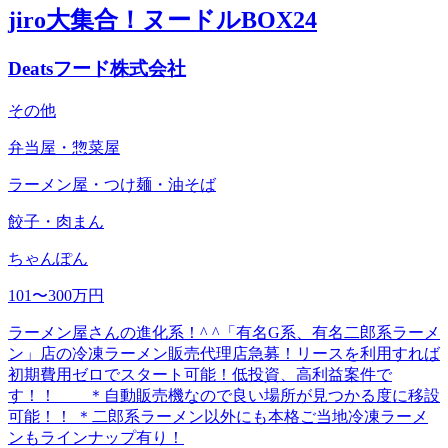
jiro大集合！ヌードルBOX24
Deatsフード株式会社
その他
弁当屋・惣菜屋
ラーメン屋・つけ麺・油そば
餃子・肉まん
ちゃんぽん
101〜300万円
ラーメン屋さんの進化系！^ ^「有名G系、有名二郎系ラーメ
ン」店の冷凍ラーメン販売代理店急募！リースを利用すれば
初期費用ゼロでスタート可能！低投資、高利益案件で
す！！ ＊自動販売機なので良い場所が見つかる度に移設
可能！！ ＊二郎系ラーメン以外にも本格ご当地冷凍ラーメ
ンもラインナップ有り！