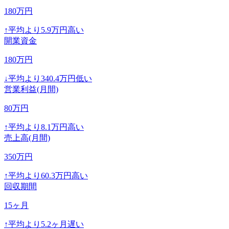
180
万円
↑
平均より
5.9
万円高い
開業資金
180
万円
↓
平均より
340.4
万円低い
営業利益(月間)
80
万円
↑
平均より
8.1
万円高い
売上高(月間)
350
万円
↑
平均より
60.3
万円高い
回収期間
15
ヶ月
↑
平均より
5.2
ヶ月遅い