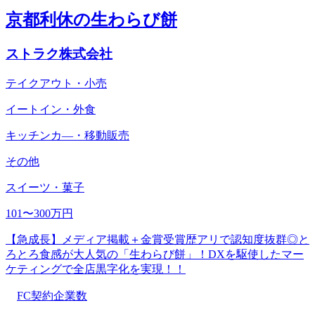
京都利休の生わらび餅
ストラク株式会社
テイクアウト・小売
イートイン・外食
キッチンカ―・移動販売
その他
スイーツ・菓子
101〜300万円
【急成長】メディア掲載＋金賞受賞歴アリで認知度抜群◎と
ろとろ食感が大人気の「生わらび餅」！DXを駆使したマー
ケティングで全店黒字化を実現！！
FC契約企業数