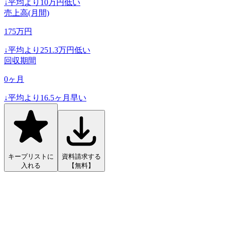
↓
平均より
10
万円低い
売上高(月間)
175
万円
↓
平均より
251.3
万円低い
回収期間
0
ヶ月
↓
平均より
16.5
ヶ月早い
キープリストに
資料請求する
入れる
【無料】