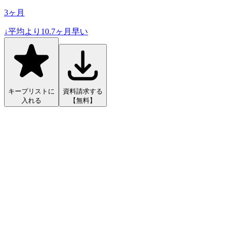
3
ヶ月
↓
平均より
10.7
ヶ月早い
キープリストに
資料請求する
入れる
【無料】