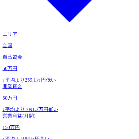
エリア
全国
自己資金
50
万円
↓
平均より
259.1
万円低い
開業資金
50
万円
↓
平均より
1091.3
万円低い
営業利益(月間)
150
万円
↑
平均より
58
万円高い