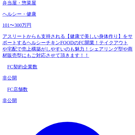
弁当屋・惣菜屋
ヘルシー・健康
101〜300万円
アスリートからも支持される【健康で美しい身体作り】をサ
ポートするヘルシーチキンFOODのFC開業！テイクアウト
や宅配で売上構築がしやすいのも魅力！シェアリング型や商
材販売型にもご対応させて頂きます！！
FC契約企業数
非公開
FC店舗数
非公開