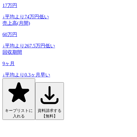
17
万円
↓
平均より
74
万円低い
売上高(月間)
60
万円
↓
平均より
267.5
万円低い
回収期間
9
ヶ月
↓
平均より
0.3
ヶ月早い
キープリストに
資料請求する
入れる
【無料】