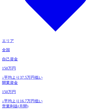
エリア
全国
自己資金
150
万円
↓
平均より
37.5
万円低い
開業資金
150
万円
↓
平均より
16.7
万円低い
営業利益(月間)