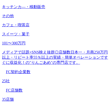
キッチンカ―・移動販売
その他
カフェ・喫茶店
スイーツ・菓子
101〜300万円
メディアで話題×SNS映え抜群◎店舗数日本一・月商250万円
以上・リピート率55％以上の実績・簡単オペレーションです
ぐに収益化！の"りんごあめ"の専門店です。
FC契約企業数
25社
FC店舗数
35店舗