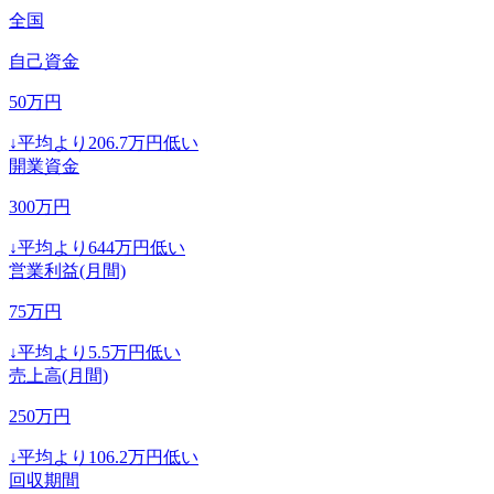
全国
自己資金
50
万円
↓
平均より
206.7
万円低い
開業資金
300
万円
↓
平均より
644
万円低い
営業利益(月間)
75
万円
↓
平均より
5.5
万円低い
売上高(月間)
250
万円
↓
平均より
106.2
万円低い
回収期間