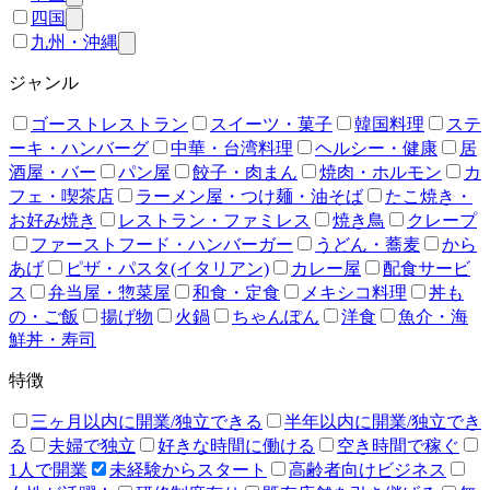
四国
九州・沖縄
ジャンル
ゴーストレストラン
スイーツ・菓子
韓国料理
ステ
ーキ・ハンバーグ
中華・台湾料理
ヘルシー・健康
居
酒屋・バー
パン屋
餃子・肉まん
焼肉・ホルモン
カ
フェ・喫茶店
ラーメン屋・つけ麺・油そば
たこ焼き・
お好み焼き
レストラン・ファミレス
焼き鳥
クレープ
ファーストフード・ハンバーガー
うどん・蕎麦
から
あげ
ピザ・パスタ(イタリアン)
カレー屋
配食サービ
ス
弁当屋・惣菜屋
和食・定食
メキシコ料理
丼も
の・ご飯
揚げ物
火鍋
ちゃんぽん
洋食
魚介・海
鮮丼・寿司
特徴
三ヶ月以内に開業/独立できる
半年以内に開業/独立でき
る
夫婦で独立
好きな時間に働ける
空き時間で稼ぐ
1人で開業
未経験からスタート
高齢者向けビジネス