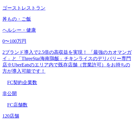
ゴーストレストラン
丼もの・ご飯
ヘルシー・健康
0〜100万円
2ブランド導入で2.5倍の高収益を実現！ 「最強のカオマンガ
イ」と「ThreeStar海南鶏飯」チキンライスのデリバリー専門
店※UberEatsのエリア内で既存店舗（営業許可）をお持ちの
方が導入可能です！
FC契約企業数
非公開
FC店舗数
120店舗