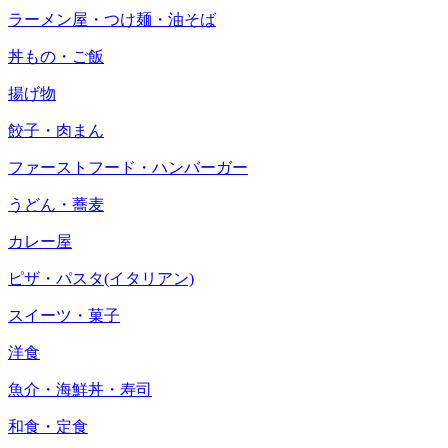
ラーメン屋・つけ麺・油そば
丼もの・ご飯
揚げ物
餃子・肉まん
ファーストフード・ハンバーガー
うどん・蕎麦
カレー屋
ピザ・パスタ(イタリアン)
スイーツ・菓子
洋食
魚介・海鮮丼・寿司
和食・定食