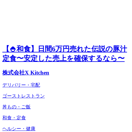
【🍚和食】日間6万円売れた伝説の豚汁
定食〜安定した売上を確保するなら〜
株式会社X Kitchen
デリバリー・宅配
ゴーストレストラン
丼もの・ご飯
和食・定食
ヘルシー・健康