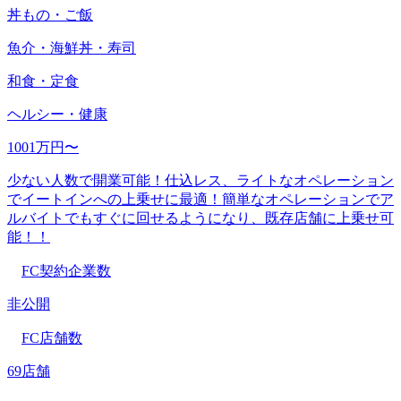
丼もの・ご飯
魚介・海鮮丼・寿司
和食・定食
ヘルシー・健康
1001万円〜
少ない人数で開業可能！仕込レス、ライトなオペレーション
でイートインへの上乗せに最適！簡単なオペレーションでア
ルバイトでもすぐに回せるようになり、既存店舗に上乗せ可
能！！
FC契約企業数
非公開
FC店舗数
69店舗