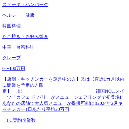
ステーキ・ハンバーグ
ヘルシー・健康
韓国料理
たこ焼き・お好み焼き
中華・台湾料理
クレープ
0〜100万円
【店舗・キッチンカーを運営中の方】又は【直近1カ月以内
に開業を予定の方限
定】 !!!! 韓国NO.1スイ
ーツ「カフェ ド パリ」がメニューシェアリングで初登場!!
あなたの店舗で大人気メニューが提供可能に!!2024年2月キ
ッチンカー1日あたり平均20万円
FC契約企業数