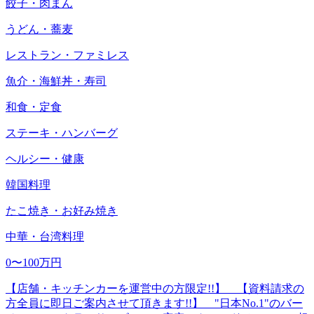
餃子・肉まん
うどん・蕎麦
レストラン・ファミレス
魚介・海鮮丼・寿司
和食・定食
ステーキ・ハンバーグ
ヘルシー・健康
韓国料理
たこ焼き・お好み焼き
中華・台湾料理
0〜100万円
【店舗・キッチンカーを運営中の方限定!!】 【資料請求の
方全員に即日ご案内させて頂きます!!】 "日本No.1"のバー