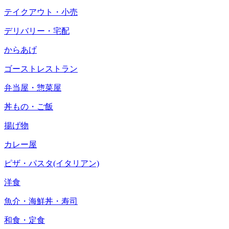
テイクアウト・小売
デリバリー・宅配
からあげ
ゴーストレストラン
弁当屋・惣菜屋
丼もの・ご飯
揚げ物
カレー屋
ピザ・パスタ(イタリアン)
洋食
魚介・海鮮丼・寿司
和食・定食