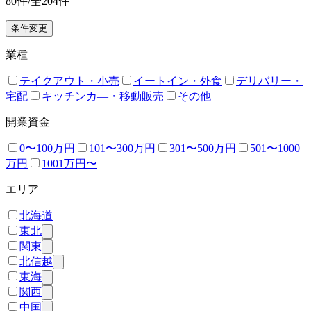
80
件/全
204
件
条件変更
業種
テイクアウト・小売
イートイン・外食
デリバリー・
宅配
キッチンカ―・移動販売
その他
開業資金
0〜100万円
101〜300万円
301〜500万円
501〜1000
万円
1001万円〜
エリア
北海道
東北
関東
北信越
東海
関西
中国