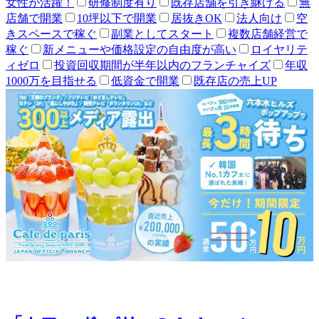
女性が活躍！
研修制度有り
既存店舗を引き継げる
無
店舗で開業
10坪以下で開業
居抜きOK
法人向け
空
きスペースで稼ぐ
副業としてスタート
複数店舗経営で
稼ぐ
新メニューや価格設定の自由度が高い
ロイヤリテ
ィゼロ
投資回収期間が半年以内のフランチャイズ
年収
1000万を目指せる
低資金で開業
既存店の売上UP