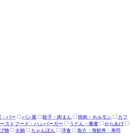
屋・バー
パン屋
餃子・肉まん
焼肉・ホルモン
カフ
ーストフード・ハンバーガー
うどん・蕎麦
からあげ
げ物
火鍋
ちゃんぽん
洋食
魚介・海鮮丼・寿司