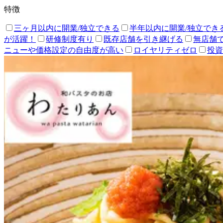
特徴
三ヶ月以内に開業/独立できる
半年以内に開業/独立でき
が活躍！
研修制度有り
既存店舗を引き継げる
無店舗
ニューや価格設定の自由度が高い
ロイヤリティゼロ
投資