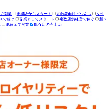
人で開業
未経験からスタート
高齢者向けビジネス
女性
スで稼ぐ
副業としてスタート
複数店舗経営で稼ぐ
新メ
る
低資金で開業
既存店の売上UP