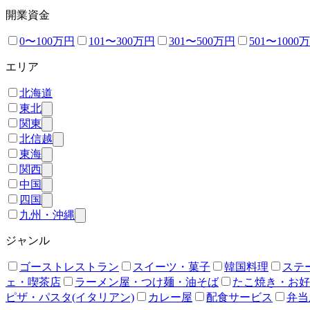
開業資金
0〜100万円
101〜300万円
301〜500万円
501〜1000
エリア
北海道
東北
関東
北信越
東海
関西
中国
四国
九州・沖縄
ジャンル
ゴーストレストラン
スイーツ・菓子
韓国料理
ステ
ェ・喫茶店
ラーメン屋・つけ麺・油そば
たこ焼き・お好
ピザ・パスタ(イタリアン)
カレー屋
配食サービス
弁当