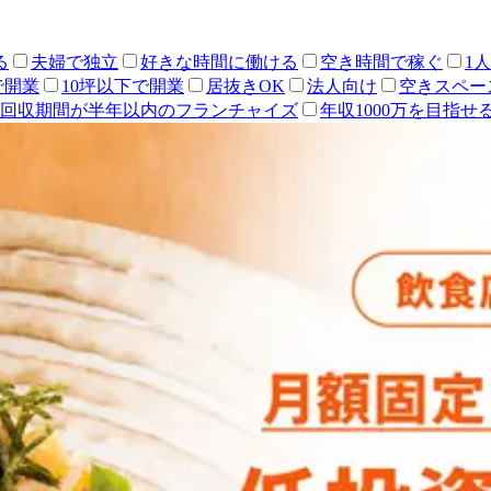
る
夫婦で独立
好きな時間に働ける
空き時間で稼ぐ
1
で開業
10坪以下で開業
居抜きOK
法人向け
空きスペー
回収期間が半年以内のフランチャイズ
年収1000万を目指せ