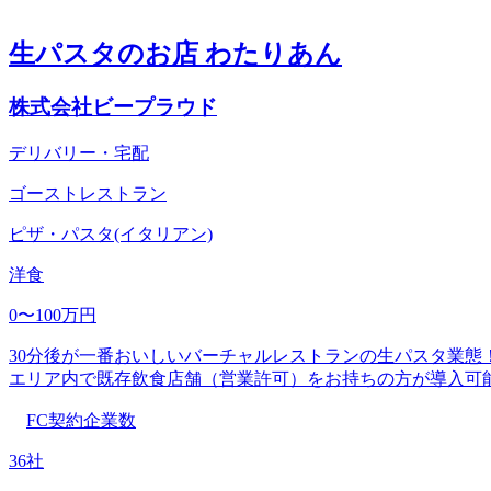
生パスタのお店 わたりあん
株式会社ビープラウド
デリバリー・宅配
ゴーストレストラン
ピザ・パスタ(イタリアン)
洋食
0〜100万円
30分後が一番おいしいバーチャルレストランの生パスタ業態！
エリア内で既存飲食店舗（営業許可）をお持ちの方が導入可
FC契約企業数
36社