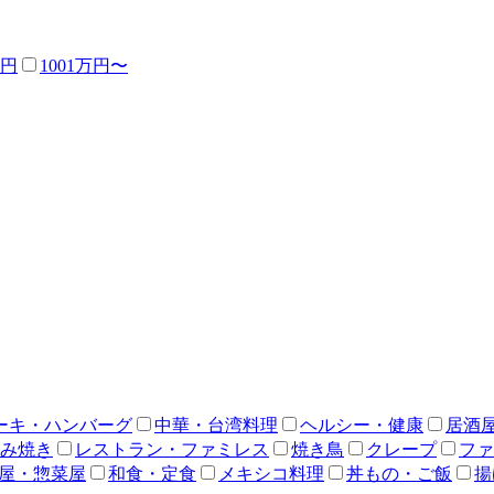
万円
1001万円〜
ーキ・ハンバーグ
中華・台湾料理
ヘルシー・健康
居酒
み焼き
レストラン・ファミレス
焼き鳥
クレープ
ファ
屋・惣菜屋
和食・定食
メキシコ料理
丼もの・ご飯
揚