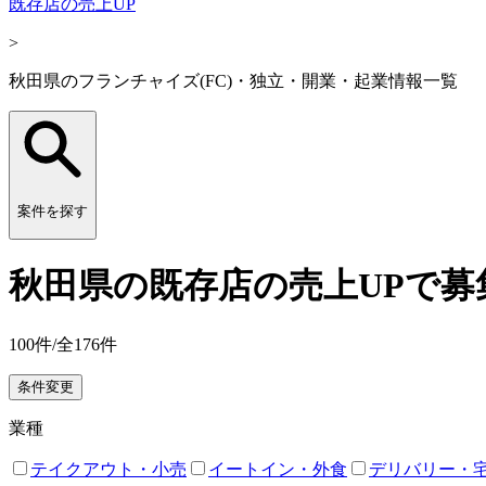
既存店の売上UP
>
秋田県のフランチャイズ(FC)・独立・開業・起業情報一覧
案件を探す
秋田県の既存店の売上UPで募
100
件/全
176
件
条件変更
業種
テイクアウト・小売
イートイン・外食
デリバリー・