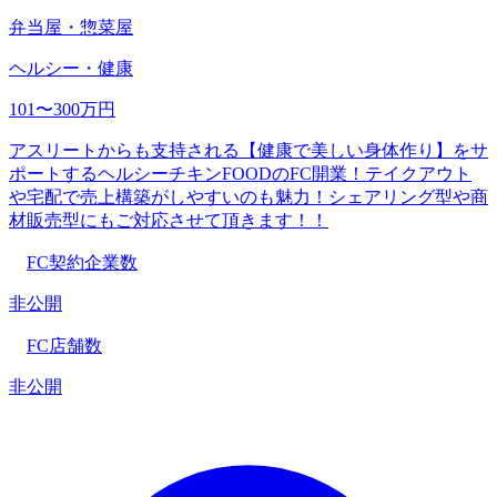
弁当屋・惣菜屋
ヘルシー・健康
101〜300万円
アスリートからも支持される【健康で美しい身体作り】をサ
ポートするヘルシーチキンFOODのFC開業！テイクアウト
や宅配で売上構築がしやすいのも魅力！シェアリング型や商
材販売型にもご対応させて頂きます！！
FC契約企業数
非公開
FC店舗数
非公開