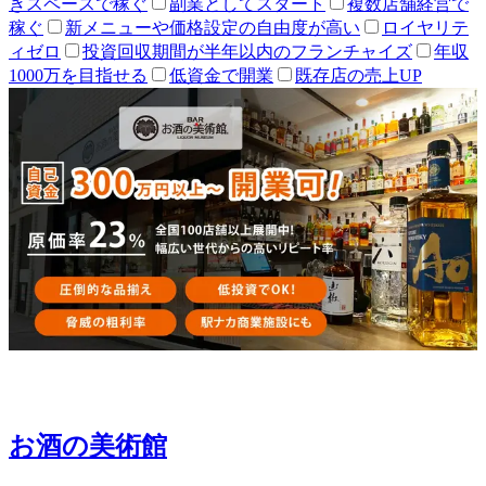
きスペースで稼ぐ
副業としてスタート
複数店舗経営で
稼ぐ
新メニューや価格設定の自由度が高い
ロイヤリテ
ィゼロ
投資回収期間が半年以内のフランチャイズ
年収
1000万を目指せる
低資金で開業
既存店の売上UP
お酒の美術館