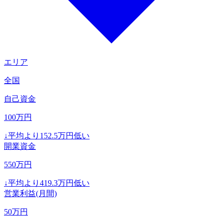
エリア
全国
自己資金
100
万円
↓
平均より
152.5
万円低い
開業資金
550
万円
↓
平均より
419.3
万円低い
営業利益(月間)
50
万円