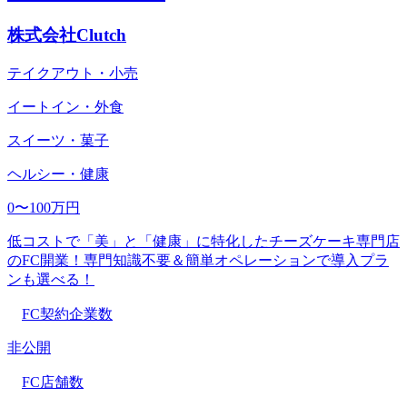
株式会社Clutch
テイクアウト・小売
イートイン・外食
スイーツ・菓子
ヘルシー・健康
0〜100万円
低コストで「美」と「健康」に特化したチーズケーキ専門店
のFC開業！専門知識不要＆簡単オペレーションで導入プラ
ンも選べる！
FC契約企業数
非公開
FC店舗数