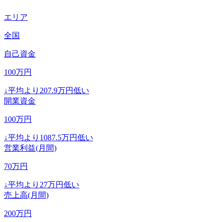
エリア
全国
自己資金
100
万円
↓
平均より
207.9
万円低い
開業資金
100
万円
↓
平均より
1087.5
万円低い
営業利益(月間)
70
万円
↓
平均より
27
万円低い
売上高(月間)
200
万円