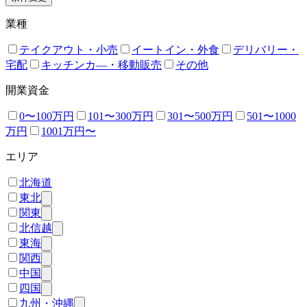
業種
テイクアウト・小売
イートイン・外食
デリバリー・
宅配
キッチンカ―・移動販売
その他
開業資金
0〜100万円
101〜300万円
301〜500万円
501〜1000
万円
1001万円〜
エリア
北海道
東北
関東
北信越
東海
関西
中国
四国
九州・沖縄