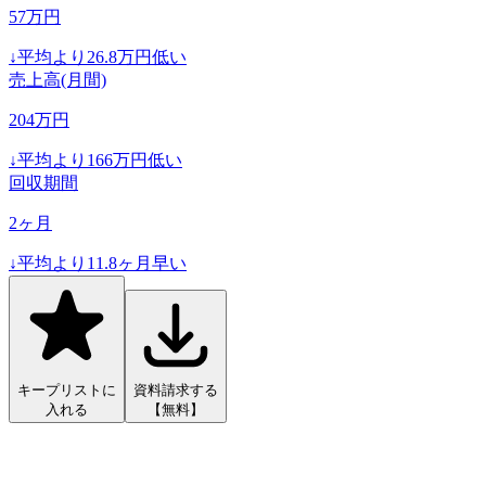
57
万円
↓
平均より
26.8
万円低い
売上高(月間)
204
万円
↓
平均より
166
万円低い
回収期間
2
ヶ月
↓
平均より
11.8
ヶ月早い
キープリストに
資料請求する
入れる
【無料】