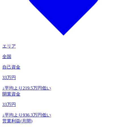
エリア
全国
自己資金
33
万円
↓
平均より
219.5
万円低い
開業資金
33
万円
↓
平均より
936.3
万円低い
営業利益(月間)