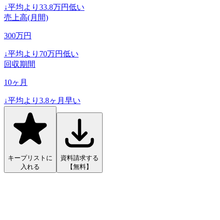
↓
平均より
33.8
万円低い
売上高(月間)
300
万円
↓
平均より
70
万円低い
回収期間
10
ヶ月
↓
平均より
3.8
ヶ月早い
キープリストに
資料請求する
入れる
【無料】