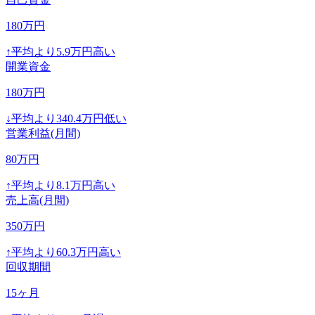
180
万円
↑
平均より
5.9
万円高い
開業資金
180
万円
↓
平均より
340.4
万円低い
営業利益(月間)
80
万円
↑
平均より
8.1
万円高い
売上高(月間)
350
万円
↑
平均より
60.3
万円高い
回収期間
15
ヶ月