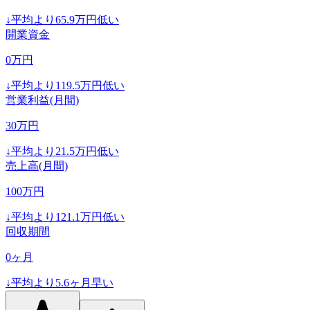
↓
平均より
65.9
万円低い
開業資金
0
万円
↓
平均より
119.5
万円低い
営業利益(月間)
30
万円
↓
平均より
21.5
万円低い
売上高(月間)
100
万円
↓
平均より
121.1
万円低い
回収期間
0
ヶ月
↓
平均より
5.6
ヶ月早い