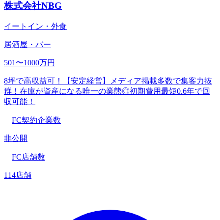
株式会社NBG
イートイン・外食
居酒屋・バー
501〜1000万円
8坪で高収益可！【安定経営】メディア掲載多数で集客力抜
群！在庫が資産になる唯一の業態◎初期費用最短0.6年で回
収可能！
FC契約企業数
非公開
FC店舗数
114店舗