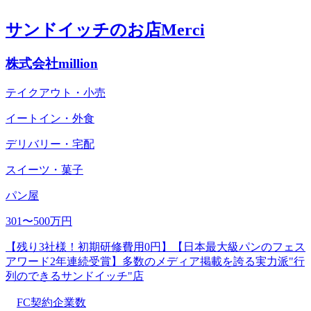
サンドイッチのお店Merci
株式会社million
テイクアウト・小売
イートイン・外食
デリバリー・宅配
スイーツ・菓子
パン屋
301〜500万円
【残り3社様！初期研修費用0円】【⽇本最⼤級パンのフェス
アワード2年連続受賞】多数のメディア掲載を誇る実力派"行
列のできるサンドイッチ"店
FC契約企業数