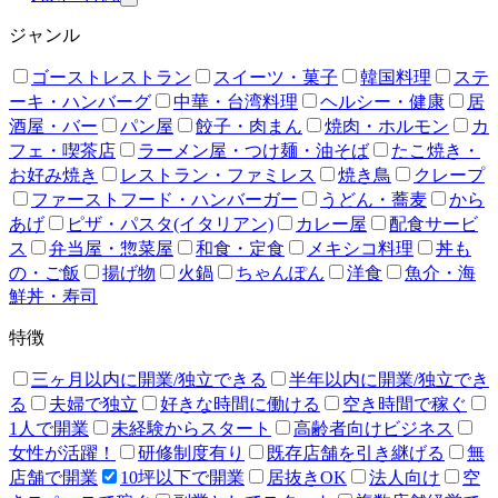
ジャンル
ゴーストレストラン
スイーツ・菓子
韓国料理
ステ
ーキ・ハンバーグ
中華・台湾料理
ヘルシー・健康
居
酒屋・バー
パン屋
餃子・肉まん
焼肉・ホルモン
カ
フェ・喫茶店
ラーメン屋・つけ麺・油そば
たこ焼き・
お好み焼き
レストラン・ファミレス
焼き鳥
クレープ
ファーストフード・ハンバーガー
うどん・蕎麦
から
あげ
ピザ・パスタ(イタリアン)
カレー屋
配食サービ
ス
弁当屋・惣菜屋
和食・定食
メキシコ料理
丼も
の・ご飯
揚げ物
火鍋
ちゃんぽん
洋食
魚介・海
鮮丼・寿司
特徴
三ヶ月以内に開業/独立できる
半年以内に開業/独立でき
る
夫婦で独立
好きな時間に働ける
空き時間で稼ぐ
1人で開業
未経験からスタート
高齢者向けビジネス
女性が活躍！
研修制度有り
既存店舗を引き継げる
無
店舗で開業
10坪以下で開業
居抜きOK
法人向け
空