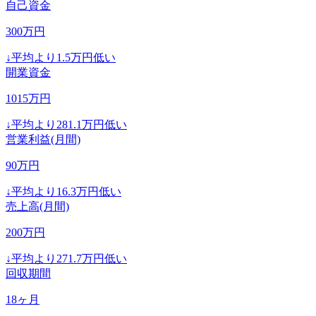
自己資金
300
万円
↓
平均より
1.5
万円低い
開業資金
1015
万円
↓
平均より
281.1
万円低い
営業利益(月間)
90
万円
↓
平均より
16.3
万円低い
売上高(月間)
200
万円
↓
平均より
271.7
万円低い
回収期間
18
ヶ月