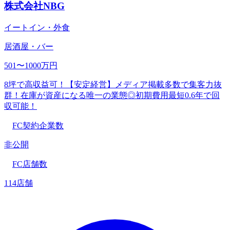
株式会社NBG
イートイン・外食
居酒屋・バー
501〜1000万円
8坪で高収益可！【安定経営】メディア掲載多数で集客力抜
群！在庫が資産になる唯一の業態◎初期費用最短0.6年で回
収可能！
FC契約企業数
非公開
FC店舗数
114店舗