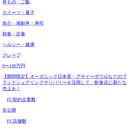
丼もの・ご飯
スイーツ・菓子
魚介・海鮮丼・寿司
和食・定食
ヘルシー・健康
クレープ
0〜100万円
【期間限定】オーガニック日本茶・アサイーボウルなどのブ
ランドシェアリングデリバリーを活用して、飲食店に新たな
売上を！
FC契約企業数
非公開
FC店舗数