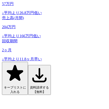
57
万円
↓
平均より
26.8
万円低い
売上高(月間)
204
万円
↓
平均より
166
万円低い
回収期間
2
ヶ月
↓
平均より
11.8
ヶ月早い
キープリストに
資料請求する
入れる
【無料】