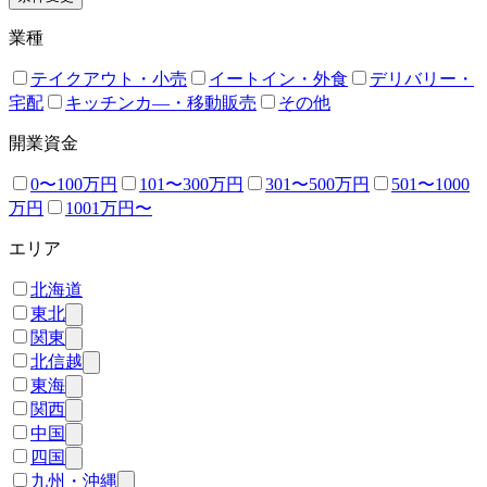
業種
テイクアウト・小売
イートイン・外食
デリバリー・
宅配
キッチンカ―・移動販売
その他
開業資金
0〜100万円
101〜300万円
301〜500万円
501〜1000
万円
1001万円〜
エリア
北海道
東北
関東
北信越
東海
関西
中国
四国
九州・沖縄