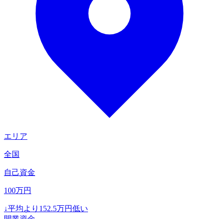
エリア
全国
自己資金
100
万円
↓
平均より
152.5
万円低い
開業資金