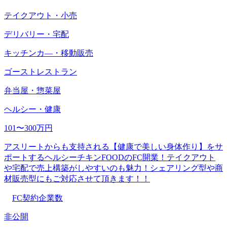
テイクアウト・小売
デリバリー・宅配
キッチンカ―・移動販売
ゴーストレストラン
弁当屋・惣菜屋
ヘルシー・健康
101〜300万円
アスリートからも支持される【健康で美しい身体作り】をサ
ポートするヘルシーチキンFOODのFC開業！テイクアウト
や宅配で売上構築がしやすいのも魅力！シェアリング型や商
材販売型にもご対応させて頂きます！！
FC契約企業数
非公開