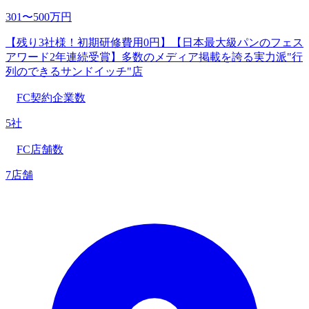
301〜500万円
【残り3社様！初期研修費用0円】【⽇本最⼤級パンのフェス
アワード2年連続受賞】多数のメディア掲載を誇る実力派"行
列のできるサンドイッチ"店
FC契約企業数
5社
FC店舗数
7店舗