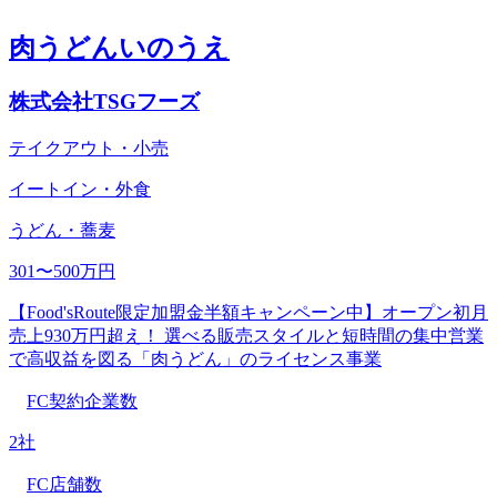
肉うどんいのうえ
株式会社TSGフーズ
テイクアウト・小売
イートイン・外食
うどん・蕎麦
301〜500万円
【Food'sRoute限定加盟金半額キャンペーン中】オープン初月
売上930万円超え！ 選べる販売スタイルと短時間の集中営業
で高収益を図る「肉うどん」のライセンス事業
FC契約企業数
2社
FC店舗数