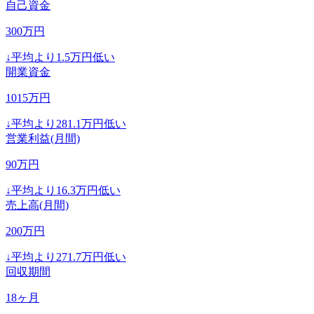
自己資金
300
万円
↓
平均より
1.5
万円低い
開業資金
1015
万円
↓
平均より
281.1
万円低い
営業利益(月間)
90
万円
↓
平均より
16.3
万円低い
売上高(月間)
200
万円
↓
平均より
271.7
万円低い
回収期間
18
ヶ月