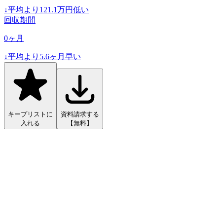
↓
平均より
121.1
万円低い
回収期間
0
ヶ月
↓
平均より
5.6
ヶ月早い
キープリストに
資料請求する
入れる
【無料】