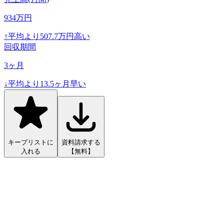
934
万円
↑
平均より
507.7
万円高い
回収期間
3
ヶ月
↓
平均より
13.5
ヶ月早い
キープリストに
資料請求する
入れる
【無料】