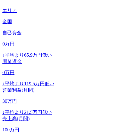
エリア
全国
自己資金
0
万円
↓
平均より
65.9
万円低い
開業資金
0
万円
↓
平均より
119.5
万円低い
営業利益(月間)
30
万円
↓
平均より
21.5
万円低い
売上高(月間)
100
万円