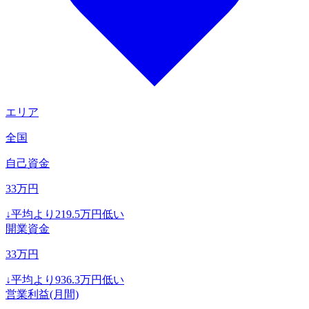
エリア
全国
自己資金
33
万円
↓
平均より
219.5
万円低い
開業資金
33
万円
↓
平均より
936.3
万円低い
営業利益(月間)