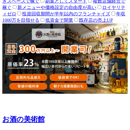
きスペースで稼ぐ
副業としてスタート
複数店舗経営で
稼ぐ
新メニューや価格設定の自由度が高い
ロイヤリテ
ィゼロ
投資回収期間が半年以内のフランチャイズ
年収
1000万を目指せる
低資金で開業
既存店の売上UP
お酒の美術館