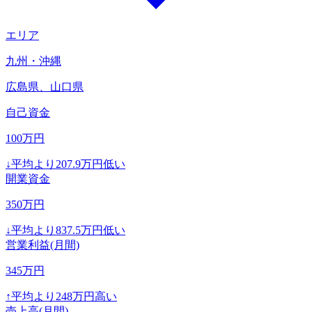
エリア
九州・沖縄
広島県、山口県
自己資金
100
万円
↓
平均より
207.9
万円低い
開業資金
350
万円
↓
平均より
837.5
万円低い
営業利益(月間)
345
万円
↑
平均より
248
万円高い
売上高(月間)