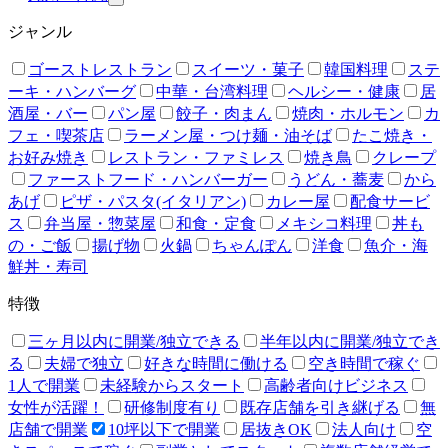
ジャンル
ゴーストレストラン
スイーツ・菓子
韓国料理
ステ
ーキ・ハンバーグ
中華・台湾料理
ヘルシー・健康
居
酒屋・バー
パン屋
餃子・肉まん
焼肉・ホルモン
カ
フェ・喫茶店
ラーメン屋・つけ麺・油そば
たこ焼き・
お好み焼き
レストラン・ファミレス
焼き鳥
クレープ
ファーストフード・ハンバーガー
うどん・蕎麦
から
あげ
ピザ・パスタ(イタリアン)
カレー屋
配食サービ
ス
弁当屋・惣菜屋
和食・定食
メキシコ料理
丼も
の・ご飯
揚げ物
火鍋
ちゃんぽん
洋食
魚介・海
鮮丼・寿司
特徴
三ヶ月以内に開業/独立できる
半年以内に開業/独立でき
る
夫婦で独立
好きな時間に働ける
空き時間で稼ぐ
1人で開業
未経験からスタート
高齢者向けビジネス
女性が活躍！
研修制度有り
既存店舗を引き継げる
無
店舗で開業
10坪以下で開業
居抜きOK
法人向け
空