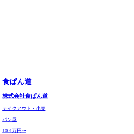
食ぱん道
株式会社食ぱん道
テイクアウト・小売
パン屋
1001万円〜