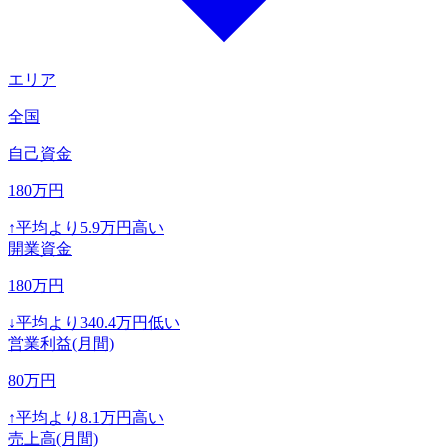
エリア
全国
自己資金
180
万円
↑
平均より
5.9
万円高い
開業資金
180
万円
↓
平均より
340.4
万円低い
営業利益(月間)
80
万円
↑
平均より
8.1
万円高い
売上高(月間)