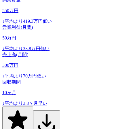
550
万円
↓
平均より
419.3
万円低い
営業利益(月間)
50
万円
↓
平均より
33.8
万円低い
売上高(月間)
300
万円
↓
平均より
70
万円低い
回収期間
10
ヶ月
↓
平均より
3.8
ヶ月早い