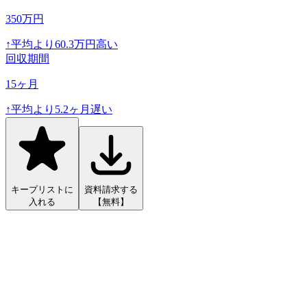
350
万円
↑
平均より
60.3
万円高い
回収期間
15
ヶ月
↑
平均より
5.2
ヶ月遅い
キープリストに
資料請求する
入れる
【無料】