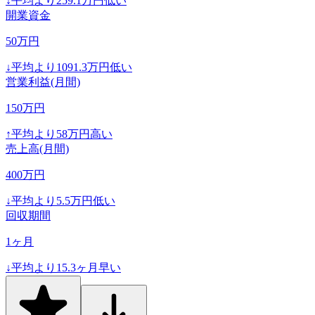
↓
平均より
259.1
万円低い
開業資金
50
万円
↓
平均より
1091.3
万円低い
営業利益(月間)
150
万円
↑
平均より
58
万円高い
売上高(月間)
400
万円
↓
平均より
5.5
万円低い
回収期間
1
ヶ月
↓
平均より
15.3
ヶ月早い