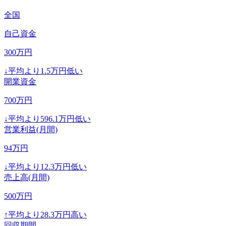
全国
自己資金
300
万円
↓
平均より
1.5
万円低い
開業資金
700
万円
↓
平均より
596.1
万円低い
営業利益(月間)
94
万円
↓
平均より
12.3
万円低い
売上高(月間)
500
万円
↑
平均より
28.3
万円高い
回収期間