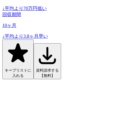
↓
平均より
70
万円低い
回収期間
10
ヶ月
↓
平均より
3.8
ヶ月早い
キープリストに
資料請求する
入れる
【無料】