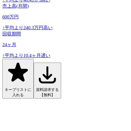
売上高(月間)
600
万円
↑
平均より
240.3
万円高い
回収期間
24
ヶ月
↑
平均より
10.4
ヶ月遅い
キープリストに
資料請求する
入れる
【無料】