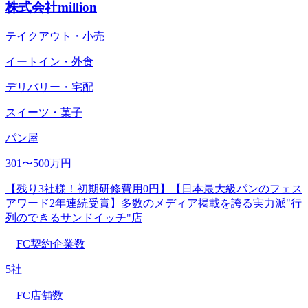
株式会社million
テイクアウト・小売
イートイン・外食
デリバリー・宅配
スイーツ・菓子
パン屋
301〜500万円
【残り3社様！初期研修費用0円】【⽇本最⼤級パンのフェス
アワード2年連続受賞】多数のメディア掲載を誇る実力派"行
列のできるサンドイッチ"店
FC契約企業数
5社
FC店舗数