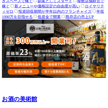
きスペースで稼ぐ
副業としてスタート
複数店舗経営で
稼ぐ
新メニューや価格設定の自由度が高い
ロイヤリテ
ィゼロ
投資回収期間が半年以内のフランチャイズ
年収
1000万を目指せる
低資金で開業
既存店の売上UP
お酒の美術館