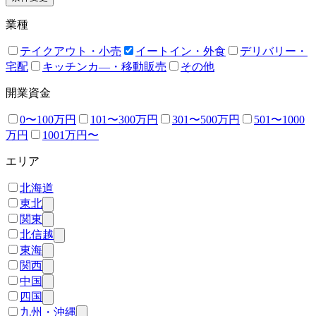
業種
テイクアウト・小売
イートイン・外食
デリバリー・
宅配
キッチンカ―・移動販売
その他
開業資金
0〜100万円
101〜300万円
301〜500万円
501〜1000
万円
1001万円〜
エリア
北海道
東北
関東
北信越
東海
関西
中国
四国
九州・沖縄