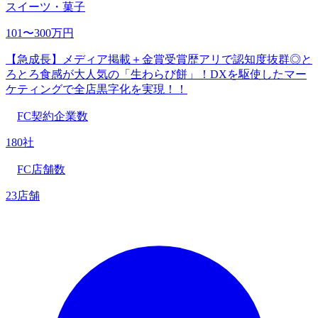
スイーツ・菓子
101〜300万円
【急成長】メディア掲載＋金賞受賞歴アリで認知度抜群◎と
ろとろ食感が大人気の「生わらび餅」！DXを駆使したマー
ケティングで全店黒字化を実現！！
FC契約企業数
180社
FC店舗数
23店舗