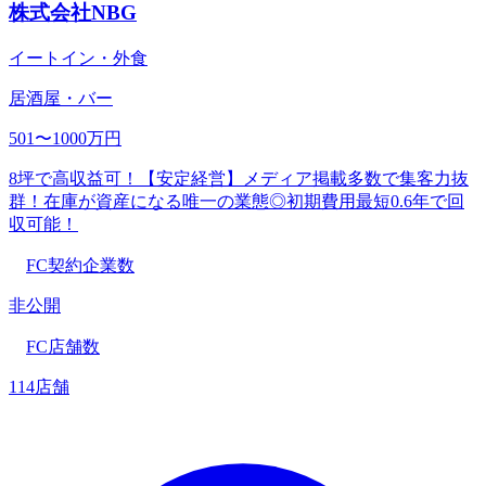
株式会社NBG
イートイン・外食
居酒屋・バー
501〜1000万円
8坪で高収益可！【安定経営】メディア掲載多数で集客力抜
群！在庫が資産になる唯一の業態◎初期費用最短0.6年で回
収可能！
FC契約企業数
非公開
FC店舗数
114店舗