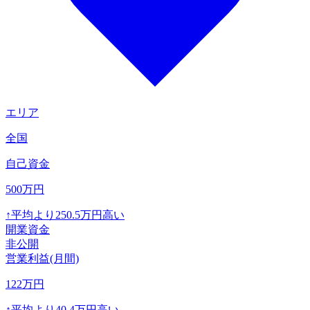
エリア
全国
自己資金
500
万円
↑
平均より
250.5
万円高い
開業資金
非公開
営業利益(月間)
122
万円
↑
平均より
40.4
万円高い