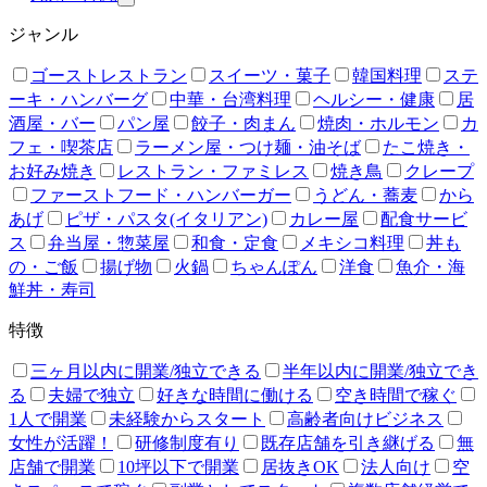
ジャンル
ゴーストレストラン
スイーツ・菓子
韓国料理
ステ
ーキ・ハンバーグ
中華・台湾料理
ヘルシー・健康
居
酒屋・バー
パン屋
餃子・肉まん
焼肉・ホルモン
カ
フェ・喫茶店
ラーメン屋・つけ麺・油そば
たこ焼き・
お好み焼き
レストラン・ファミレス
焼き鳥
クレープ
ファーストフード・ハンバーガー
うどん・蕎麦
から
あげ
ピザ・パスタ(イタリアン)
カレー屋
配食サービ
ス
弁当屋・惣菜屋
和食・定食
メキシコ料理
丼も
の・ご飯
揚げ物
火鍋
ちゃんぽん
洋食
魚介・海
鮮丼・寿司
特徴
三ヶ月以内に開業/独立できる
半年以内に開業/独立でき
る
夫婦で独立
好きな時間に働ける
空き時間で稼ぐ
1人で開業
未経験からスタート
高齢者向けビジネス
女性が活躍！
研修制度有り
既存店舗を引き継げる
無
店舗で開業
10坪以下で開業
居抜きOK
法人向け
空