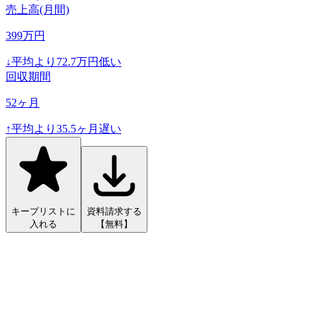
売上高(月間)
399
万円
↓
平均より
72.7
万円低い
回収期間
52
ヶ月
↑
平均より
35.5
ヶ月遅い
キープリストに
資料請求する
入れる
【無料】