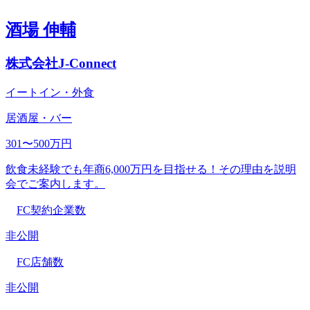
酒場 伸輔
株式会社J-Connect
イートイン・外食
居酒屋・バー
301〜500万円
飲食未経験でも年商6,000万円を目指せる！その理由を説明
会でご案内します。
FC契約企業数
非公開
FC店舗数
非公開