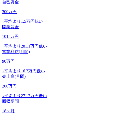
自己資金
300
万円
↓
平均より
1.5
万円低い
開業資金
1015
万円
↓
平均より
281.1
万円低い
営業利益(月間)
90
万円
↓
平均より
16.3
万円低い
売上高(月間)
200
万円
↓
平均より
271.7
万円低い
回収期間
18
ヶ月