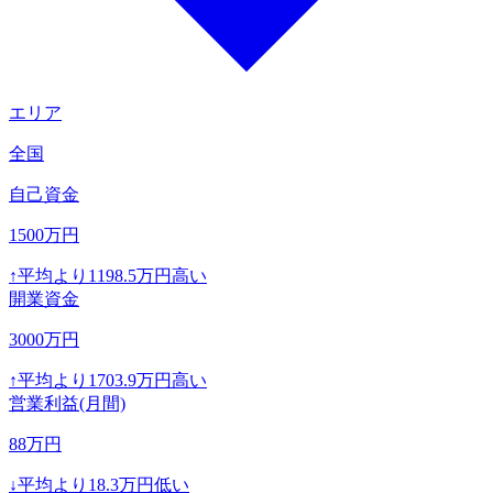
エリア
全国
自己資金
1500
万円
↑
平均より
1198.5
万円高い
開業資金
3000
万円
↑
平均より
1703.9
万円高い
営業利益(月間)
88
万円
↓
平均より
18.3
万円低い