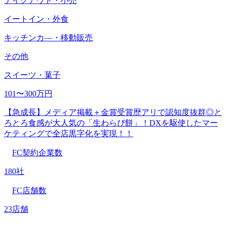
テイクアウト・小売
イートイン・外食
キッチンカ―・移動販売
その他
スイーツ・菓子
101〜300万円
【急成長】メディア掲載＋金賞受賞歴アリで認知度抜群◎と
ろとろ食感が大人気の「生わらび餅」！DXを駆使したマー
ケティングで全店黒字化を実現！！
FC契約企業数
180社
FC店舗数
23店舗