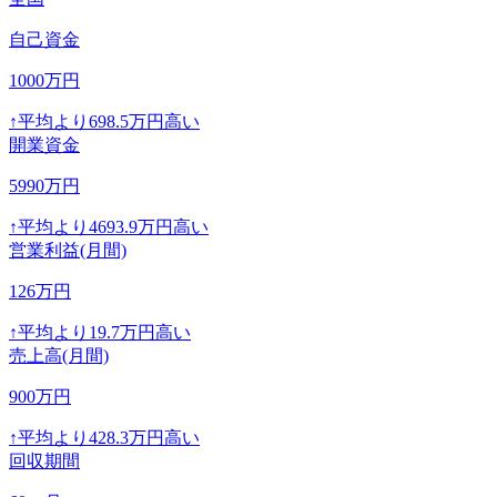
自己資金
1000
万円
↑
平均より
698.5
万円高い
開業資金
5990
万円
↑
平均より
4693.9
万円高い
営業利益(月間)
126
万円
↑
平均より
19.7
万円高い
売上高(月間)
900
万円
↑
平均より
428.3
万円高い
回収期間