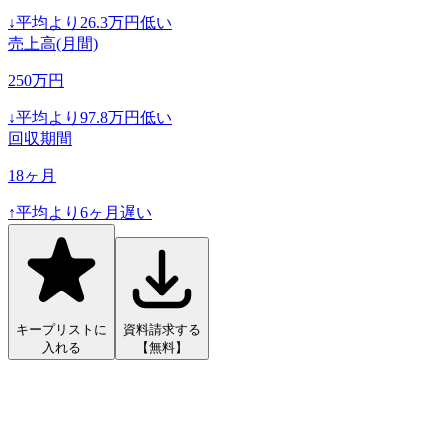
↓
平均より
26.3
万円低い
売上高(月間)
250
万円
↓
平均より
97.8
万円低い
回収期間
18
ヶ月
↑
平均より
6
ヶ月遅い
キープリストに
資料請求する
入れる
【無料】