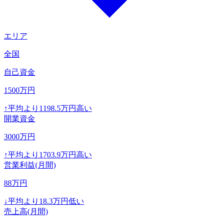
エリア
全国
自己資金
1500
万円
↑
平均より
1198.5
万円高い
開業資金
3000
万円
↑
平均より
1703.9
万円高い
営業利益(月間)
88
万円
↓
平均より
18.3
万円低い
売上高(月間)