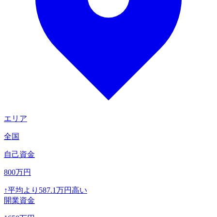
エリア
全国
自己資金
800
万円
↑
平均より
587.1
万円高い
開業資金