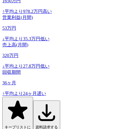
1650
万円
↑
平均より
978.2
万円高い
営業利益(月間)
53
万円
↓
平均より
35.3
万円低い
売上高(月間)
320
万円
↓
平均より
27.8
万円低い
回収期間
36
ヶ月
↑
平均より
24
ヶ月遅い
キープリストに
資料請求する