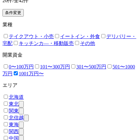
20
件/全
42
件
条件変更
業種
テイクアウト・小売
イートイン・外食
デリバリー・
宅配
キッチンカ―・移動販売
その他
開業資金
0〜100万円
101〜300万円
301〜500万円
501〜1000
万円
1001万円〜
エリア
北海道
東北
関東
北信越
東海
関西
中国