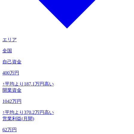
エリア
全国
自己資金
400
万円
↑
平均より
187.1
万円高い
開業資金
1042
万円
↑
平均より
370.2
万円高い
営業利益(月間)
62
万円