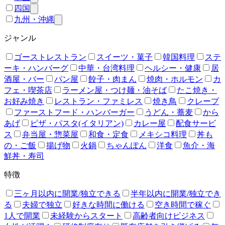
四国
九州・沖縄
ジャンル
ゴーストレストラン
スイーツ・菓子
韓国料理
ステ
ーキ・ハンバーグ
中華・台湾料理
ヘルシー・健康
居
酒屋・バー
パン屋
餃子・肉まん
焼肉・ホルモン
カ
フェ・喫茶店
ラーメン屋・つけ麺・油そば
たこ焼き・
お好み焼き
レストラン・ファミレス
焼き鳥
クレープ
ファーストフード・ハンバーガー
うどん・蕎麦
から
あげ
ピザ・パスタ(イタリアン)
カレー屋
配食サービ
ス
弁当屋・惣菜屋
和食・定食
メキシコ料理
丼も
の・ご飯
揚げ物
火鍋
ちゃんぽん
洋食
魚介・海
鮮丼・寿司
特徴
三ヶ月以内に開業/独立できる
半年以内に開業/独立でき
る
夫婦で独立
好きな時間に働ける
空き時間で稼ぐ
1人で開業
未経験からスタート
高齢者向けビジネス