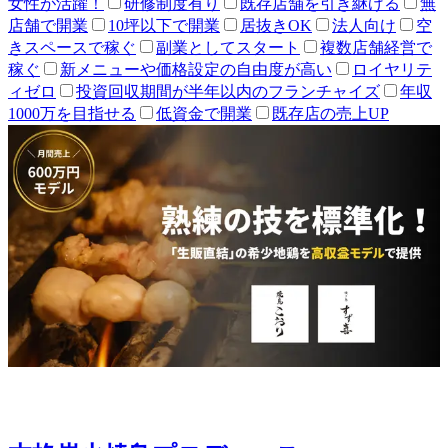
女性が活躍！
研修制度有り
既存店舗を引き継げる
無
店舗で開業
10坪以下で開業
居抜きOK
法人向け
空
きスペースで稼ぐ
副業としてスタート
複数店舗経営で
稼ぐ
新メニューや価格設定の自由度が高い
ロイヤリテ
ィゼロ
投資回収期間が半年以内のフランチャイズ
年収
1000万を目指せる
低資金で開業
既存店の売上UP