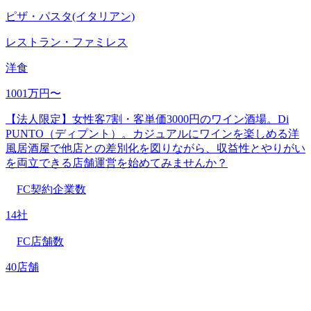
ピザ・パスタ(イタリアン)
レストラン・ファミレス
洋食
1001万円〜
【法人限定】女性客7割・客単価3000円のワイン酒場。Di
PUNTO（ディプント）。カジュアルにワインを楽しめる洋
風居酒屋で他店との差別化を図りながら、収益性とやりがい
を両立できる店舗運営を始めてみませんか？
FC契約企業数
14社
FC店舗数
40店舗