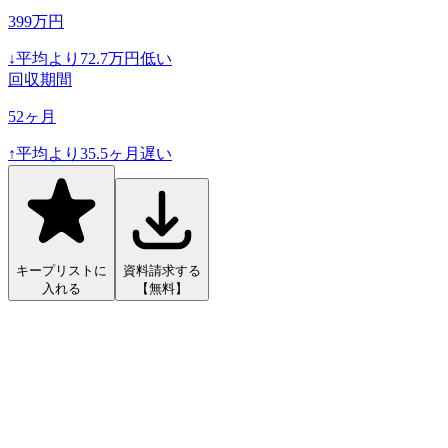
399
万円
↓
平均より
72.7
万円低い
回収期間
52
ヶ月
↑
平均より
35.5
ヶ月遅い
キープリストに
資料請求する
入れる
【無料】