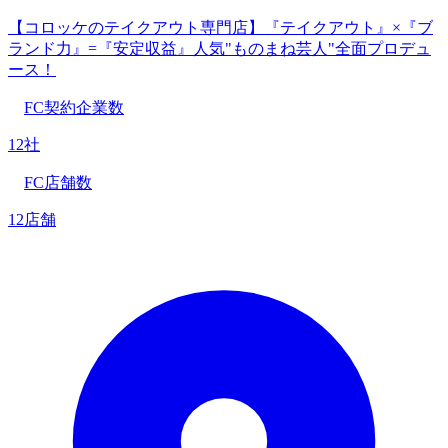
【コロッケのテイクアウト専門店】『テイクアウト』×『ブ
ランド力』=『安定収益』人気"ものまね芸人"全面プロデュ
ース！
FC契約企業数
12社
FC店舗数
12店舗