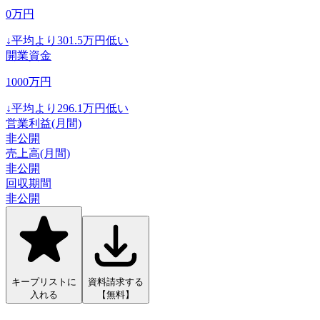
0
万円
↓
平均より
301.5
万円低い
開業資金
1000
万円
↓
平均より
296.1
万円低い
営業利益(月間)
非公開
売上高(月間)
非公開
回収期間
非公開
キープリストに
資料請求する
入れる
【無料】