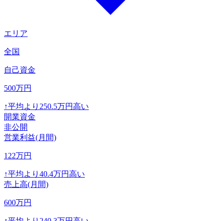
エリア
全国
自己資金
500
万円
↑
平均より
250.5
万円高い
開業資金
非公開
営業利益(月間)
122
万円
↑
平均より
40.4
万円高い
売上高(月間)
600
万円
↑
平均より
240.3
万円高い