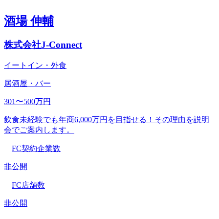
酒場 伸輔
株式会社J-Connect
イートイン・外食
居酒屋・バー
301〜500万円
飲食未経験でも年商6,000万円を目指せる！その理由を説明
会でご案内します。
FC契約企業数
非公開
FC店舗数
非公開