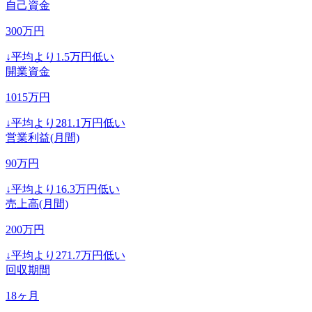
自己資金
300
万円
↓
平均より
1.5
万円低い
開業資金
1015
万円
↓
平均より
281.1
万円低い
営業利益(月間)
90
万円
↓
平均より
16.3
万円低い
売上高(月間)
200
万円
↓
平均より
271.7
万円低い
回収期間
18
ヶ月