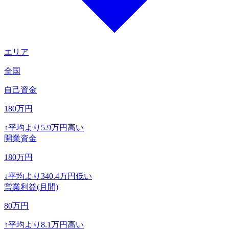
エリア
全国
自己資金
180
万円
↑
平均より
5.9
万円高い
開業資金
180
万円
↓
平均より
340.4
万円低い
営業利益(月間)
80
万円
↑
平均より
8.1
万円高い