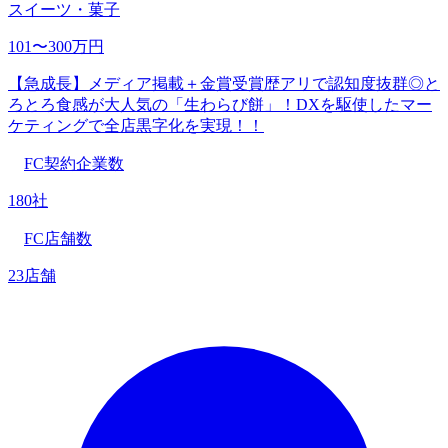
スイーツ・菓子
101〜300万円
【急成長】メディア掲載＋金賞受賞歴アリで認知度抜群◎と
ろとろ食感が大人気の「生わらび餅」！DXを駆使したマー
ケティングで全店黒字化を実現！！
FC契約企業数
180社
FC店舗数
23店舗