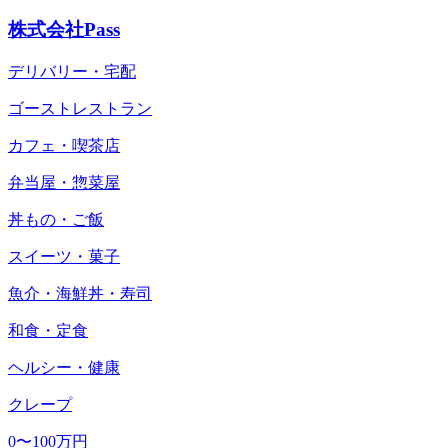
株式会社Pass
デリバリー・宅配
ゴーストレストラン
カフェ・喫茶店
弁当屋・惣菜屋
丼もの・ご飯
スイーツ・菓子
魚介・海鮮丼・寿司
和食・定食
ヘルシー・健康
クレープ
0〜100万円