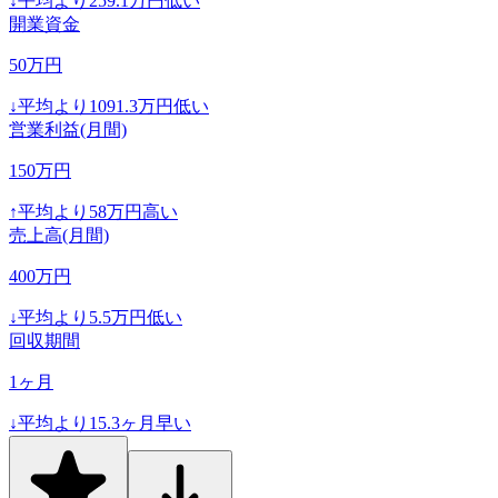
↓
平均より
259.1
万円低い
開業資金
50
万円
↓
平均より
1091.3
万円低い
営業利益(月間)
150
万円
↑
平均より
58
万円高い
売上高(月間)
400
万円
↓
平均より
5.5
万円低い
回収期間
1
ヶ月
↓
平均より
15.3
ヶ月早い