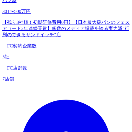
パン屋
301〜500万円
【残り3社様！初期研修費用0円】【⽇本最⼤級パンのフェス
アワード2年連続受賞】多数のメディア掲載を誇る実力派"行
列のできるサンドイッチ"店
FC契約企業数
5社
FC店舗数
7店舗