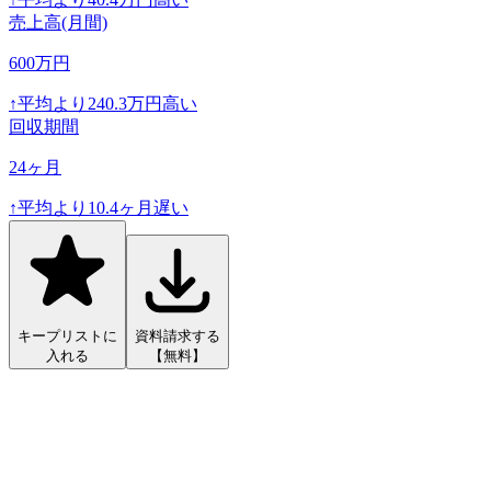
売上高(月間)
600
万円
↑
平均より
240.3
万円高い
回収期間
24
ヶ月
↑
平均より
10.4
ヶ月遅い
キープリストに
資料請求する
入れる
【無料】