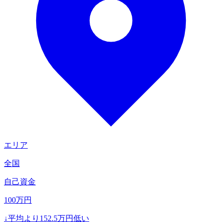
エリア
全国
自己資金
100
万円
↓
平均より
152.5
万円低い