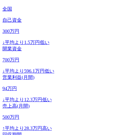
全国
自己資金
300
万円
↓
平均より
1.5
万円低い
開業資金
700
万円
↓
平均より
596.1
万円低い
営業利益(月間)
94
万円
↓
平均より
12.3
万円低い
売上高(月間)
500
万円
↑
平均より
28.3
万円高い
回収期間