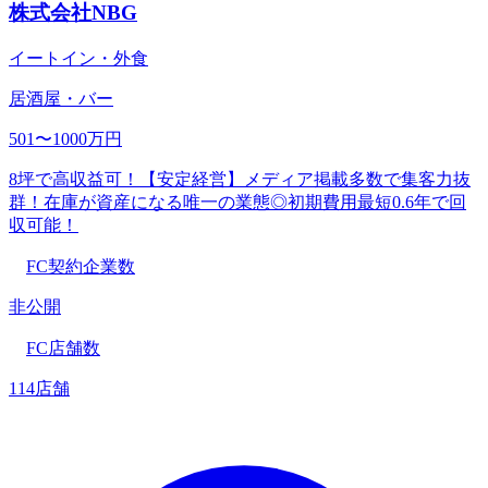
株式会社NBG
イートイン・外食
居酒屋・バー
501〜1000万円
8坪で高収益可！【安定経営】メディア掲載多数で集客力抜
群！在庫が資産になる唯一の業態◎初期費用最短0.6年で回
収可能！
FC契約企業数
非公開
FC店舗数
114店舗