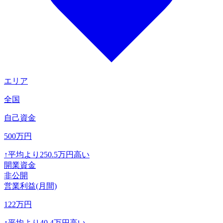
エリア
全国
自己資金
500
万円
↑
平均より
250.5
万円高い
開業資金
非公開
営業利益(月間)
122
万円
↑
平均より
40.4
万円高い