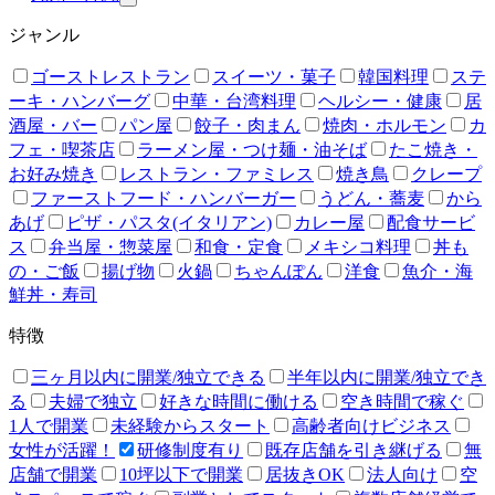
ジャンル
ゴーストレストラン
スイーツ・菓子
韓国料理
ステ
ーキ・ハンバーグ
中華・台湾料理
ヘルシー・健康
居
酒屋・バー
パン屋
餃子・肉まん
焼肉・ホルモン
カ
フェ・喫茶店
ラーメン屋・つけ麺・油そば
たこ焼き・
お好み焼き
レストラン・ファミレス
焼き鳥
クレープ
ファーストフード・ハンバーガー
うどん・蕎麦
から
あげ
ピザ・パスタ(イタリアン)
カレー屋
配食サービ
ス
弁当屋・惣菜屋
和食・定食
メキシコ料理
丼も
の・ご飯
揚げ物
火鍋
ちゃんぽん
洋食
魚介・海
鮮丼・寿司
特徴
三ヶ月以内に開業/独立できる
半年以内に開業/独立でき
る
夫婦で独立
好きな時間に働ける
空き時間で稼ぐ
1人で開業
未経験からスタート
高齢者向けビジネス
女性が活躍！
研修制度有り
既存店舗を引き継げる
無
店舗で開業
10坪以下で開業
居抜きOK
法人向け
空