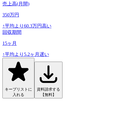
売上高(月間)
350
万円
↑
平均より
60.3
万円高い
回収期間
15
ヶ月
↑
平均より
5.2
ヶ月遅い
キープリストに
資料請求する
入れる
【無料】