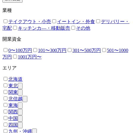
業種
テイクアウト・小売
イートイン・外食
デリバリー・
宅配
キッチンカ―・移動販売
その他
開業資金
0〜100万円
101〜300万円
301〜500万円
501〜1000
万円
1001万円〜
エリア
北海道
東北
関東
北信越
東海
関西
中国
四国
九州・沖縄