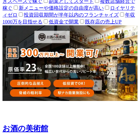
きスペースで稼ぐ
副業としてスタート
複数店舗経営で
稼ぐ
新メニューや価格設定の自由度が高い
ロイヤリテ
ィゼロ
投資回収期間が半年以内のフランチャイズ
年収
1000万を目指せる
低資金で開業
既存店の売上UP
お酒の美術館