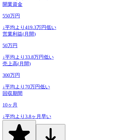
開業資金
550
万円
↓
平均より
419.3
万円低い
営業利益(月間)
50
万円
↓
平均より
33.8
万円低い
売上高(月間)
300
万円
↓
平均より
70
万円低い
回収期間
10
ヶ月
↓
平均より
3.8
ヶ月早い