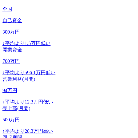
全国
自己資金
300
万円
↓
平均より
1.5
万円低い
開業資金
700
万円
↓
平均より
596.1
万円低い
営業利益(月間)
94
万円
↓
平均より
12.3
万円低い
売上高(月間)
500
万円
↑
平均より
28.3
万円高い
回収期間