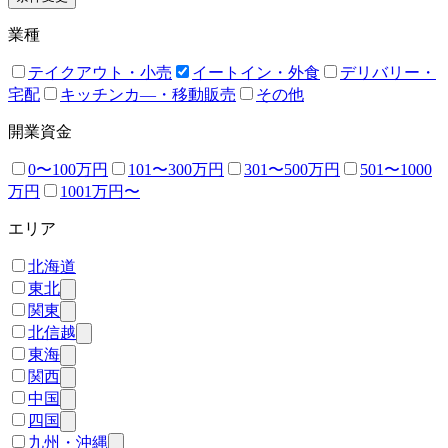
業種
テイクアウト・小売
イートイン・外食
デリバリー・
宅配
キッチンカ―・移動販売
その他
開業資金
0〜100万円
101〜300万円
301〜500万円
501〜1000
万円
1001万円〜
エリア
北海道
東北
関東
北信越
東海
関西
中国
四国
九州・沖縄