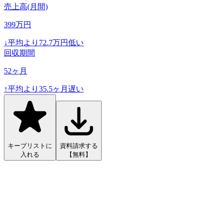
売上高(月間)
399
万円
↓
平均より
72.7
万円低い
回収期間
52
ヶ月
↑
平均より
35.5
ヶ月遅い
キープリストに
資料請求する
入れる
【無料】