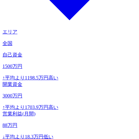
エリア
全国
自己資金
1500
万円
↑
平均より
1198.5
万円高い
開業資金
3000
万円
↑
平均より
1703.9
万円高い
営業利益(月間)
88
万円
↓
平均より
18.3
万円低い