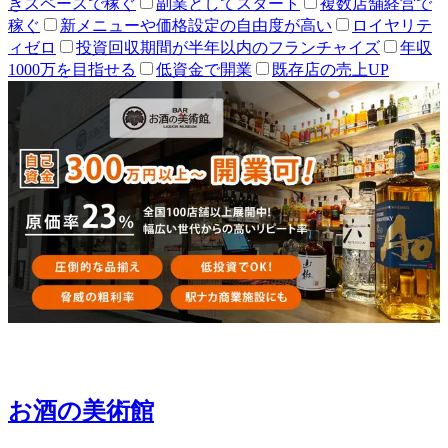
きスペースで稼ぐ
副業としてスタート
複数店舗経営で
稼ぐ
新メニューや価格設定の自由度が高い
ロイヤリテ
ィゼロ
投資回収期間が半年以内のフランチャイズ
年収
1000万を目指せる
低資金で開業
既存店の売上UP
お酒の美術館