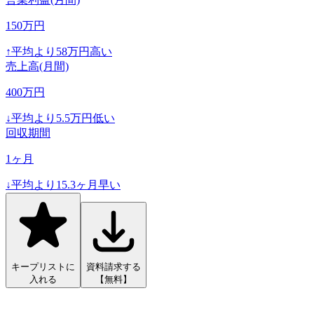
150
万円
↑
平均より
58
万円高い
売上高(月間)
400
万円
↓
平均より
5.5
万円低い
回収期間
1
ヶ月
↓
平均より
15.3
ヶ月早い
キープリストに
資料請求する
入れる
【無料】