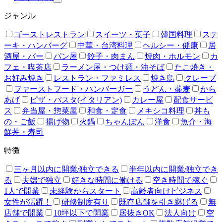
ジャンル
ゴーストレストラン
スイーツ・菓子
韓国料理
ステ
ーキ・ハンバーグ
中華・台湾料理
ヘルシー・健康
居
酒屋・バー
パン屋
餃子・肉まん
焼肉・ホルモン
カ
フェ・喫茶店
ラーメン屋・つけ麺・油そば
たこ焼き・
お好み焼き
レストラン・ファミレス
焼き鳥
クレープ
ファーストフード・ハンバーガー
うどん・蕎麦
から
あげ
ピザ・パスタ(イタリアン)
カレー屋
配食サービ
ス
弁当屋・惣菜屋
和食・定食
メキシコ料理
丼も
の・ご飯
揚げ物
火鍋
ちゃんぽん
洋食
魚介・海
鮮丼・寿司
特徴
三ヶ月以内に開業/独立できる
半年以内に開業/独立でき
る
夫婦で独立
好きな時間に働ける
空き時間で稼ぐ
1人で開業
未経験からスタート
高齢者向けビジネス
女性が活躍！
研修制度有り
既存店舗を引き継げる
無
店舗で開業
10坪以下で開業
居抜きOK
法人向け
空