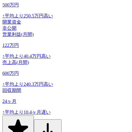
500
万円
↑
平均より
250.5
万円高い
開業資金
非公開
営業利益(月間)
122
万円
↑
平均より
40.4
万円高い
売上高(月間)
600
万円
↑
平均より
240.3
万円高い
回収期間
24
ヶ月
↑
平均より
10.4
ヶ月遅い