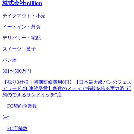
株式会社million
テイクアウト・小売
イートイン・外食
デリバリー・宅配
スイーツ・菓子
パン屋
301〜500万円
【残り3社様！初期研修費用0円】【⽇本最⼤級パンのフェス
アワード2年連続受賞】多数のメディア掲載を誇る実力派"行
列のできるサンドイッチ"店
FC契約企業数
5社
FC店舗数