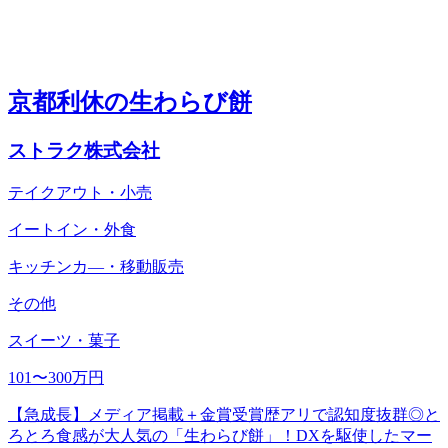
京都利休の生わらび餅
ストラク株式会社
テイクアウト・小売
イートイン・外食
キッチンカ―・移動販売
その他
スイーツ・菓子
101〜300万円
【急成長】メディア掲載＋金賞受賞歴アリで認知度抜群◎と
ろとろ食感が大人気の「生わらび餅」！DXを駆使したマー