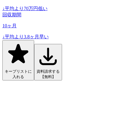
↓
平均より
70
万円低い
回収期間
10
ヶ月
↓
平均より
3.8
ヶ月早い
キープリストに
資料請求する
入れる
【無料】