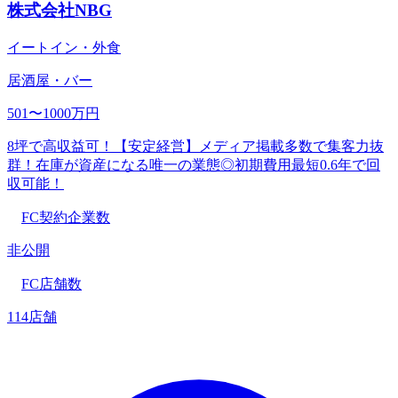
株式会社NBG
イートイン・外食
居酒屋・バー
501〜1000万円
8坪で高収益可！【安定経営】メディア掲載多数で集客力抜
群！在庫が資産になる唯一の業態◎初期費用最短0.6年で回
収可能！
FC契約企業数
非公開
FC店舗数
114店舗