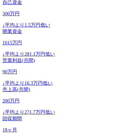
自己資金
300
万円
↓
平均より
1.5
万円低い
開業資金
1015
万円
↓
平均より
281.1
万円低い
営業利益(月間)
90
万円
↓
平均より
16.3
万円低い
売上高(月間)
200
万円
↓
平均より
271.7
万円低い
回収期間
18
ヶ月