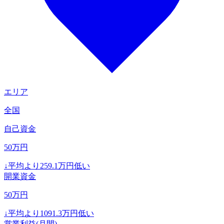
エリア
全国
自己資金
50
万円
↓
平均より
259.1
万円低い
開業資金
50
万円
↓
平均より
1091.3
万円低い
営業利益(月間)