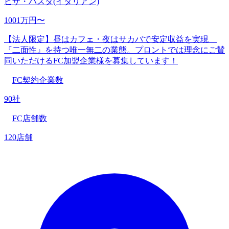
ピザ・パスタ(イタリアン)
1001万円〜
【法人限定】昼はカフェ・夜はサカバで安定収益を実現
『二面性』を持つ唯一無二の業態。プロントでは理念にご賛
同いただけるFC加盟企業様を募集しています！
FC契約企業数
90社
FC店舗数
120店舗