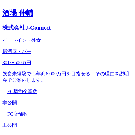
酒場 伸輔
株式会社J-Connect
イートイン・外食
居酒屋・バー
301〜500万円
飲食未経験でも年商6,000万円を目指せる！その理由を説明
会でご案内します。
FC契約企業数
非公開
FC店舗数
非公開