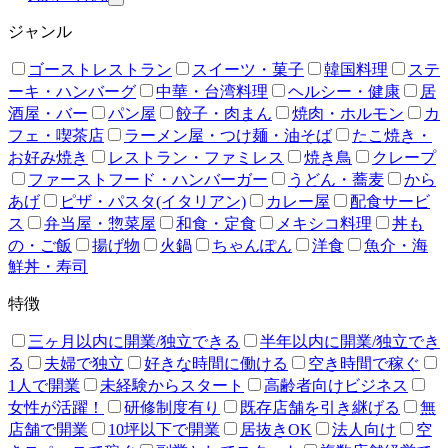
ジャンル
ゴーストレストラン
スイーツ・菓子
韓国料理
ステ
ーキ・ハンバーグ
中華・台湾料理
ヘルシー・健康
居
酒屋・バー
パン屋
餃子・肉まん
焼肉・ホルモン
カ
フェ・喫茶店
ラーメン屋・つけ麺・油そば
たこ焼き・
お好み焼き
レストラン・ファミレス
焼き鳥
クレープ
ファーストフード・ハンバーガー
うどん・蕎麦
から
あげ
ピザ・パスタ(イタリアン)
カレー屋
配食サービ
ス
弁当屋・惣菜屋
和食・定食
メキシコ料理
丼も
の・ご飯
揚げ物
火鍋
ちゃんぽん
洋食
魚介・海
鮮丼・寿司
特徴
三ヶ月以内に開業/独立できる
半年以内に開業/独立でき
る
夫婦で独立
好きな時間に働ける
空き時間で稼ぐ
1人で開業
未経験からスタート
高齢者向けビジネス
女性が活躍！
研修制度有り
既存店舗を引き継げる
無
店舗で開業
10坪以下で開業
居抜きOK
法人向け
空