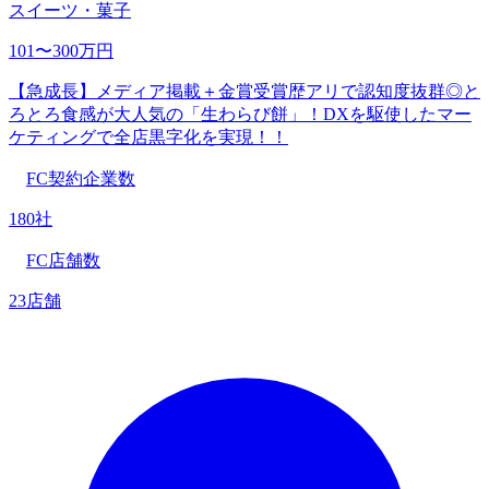
スイーツ・菓子
101〜300万円
【急成長】メディア掲載＋金賞受賞歴アリで認知度抜群◎と
ろとろ食感が大人気の「生わらび餅」！DXを駆使したマー
ケティングで全店黒字化を実現！！
FC契約企業数
180社
FC店舗数
23店舗