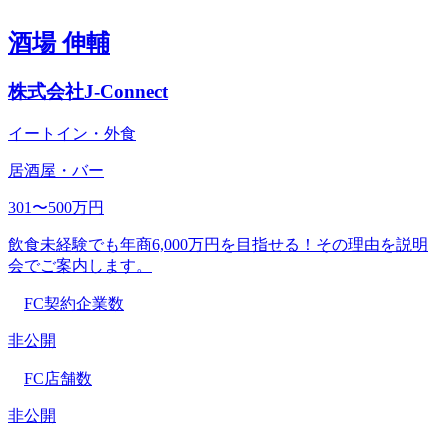
酒場 伸輔
株式会社J-Connect
イートイン・外食
居酒屋・バー
301〜500万円
飲食未経験でも年商6,000万円を目指せる！その理由を説明
会でご案内します。
FC契約企業数
非公開
FC店舗数
非公開