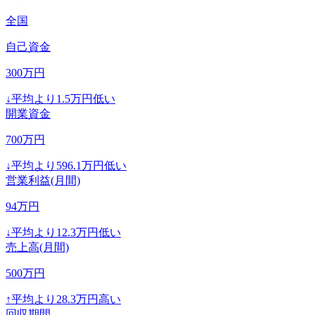
全国
自己資金
300
万円
↓
平均より
1.5
万円低い
開業資金
700
万円
↓
平均より
596.1
万円低い
営業利益(月間)
94
万円
↓
平均より
12.3
万円低い
売上高(月間)
500
万円
↑
平均より
28.3
万円高い
回収期間