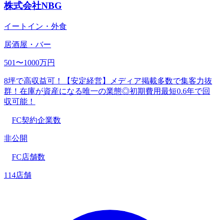
株式会社NBG
イートイン・外食
居酒屋・バー
501〜1000万円
8坪で高収益可！【安定経営】メディア掲載多数で集客力抜
群！在庫が資産になる唯一の業態◎初期費用最短0.6年で回
収可能！
FC契約企業数
非公開
FC店舗数
114店舗