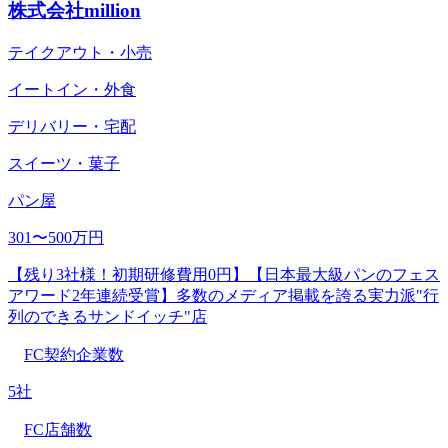
株式会社million
テイクアウト・小売
イートイン・外食
デリバリー・宅配
スイーツ・菓子
パン屋
301〜500万円
【残り3社様！初期研修費用0円】【⽇本最⼤級パンのフェス
アワード2年連続受賞】多数のメディア掲載を誇る実力派"行
列のできるサンドイッチ"店
FC契約企業数
5社
FC店舗数