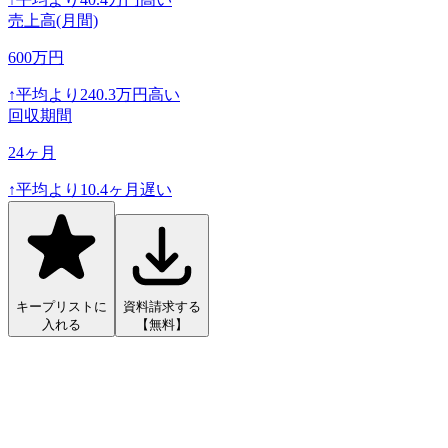
売上高(月間)
600
万円
↑
平均より
240.3
万円高い
回収期間
24
ヶ月
↑
平均より
10.4
ヶ月遅い
キープリストに
資料請求する
入れる
【無料】