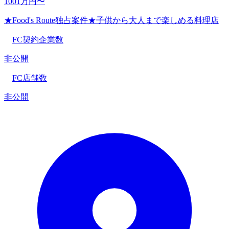
1001万円〜
★Food's Route独占案件★子供から大人まで楽しめる料理店
FC契約企業数
非公開
FC店舗数
非公開