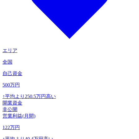
エリア
全国
自己資金
500
万円
↑
平均より
250.5
万円高い
開業資金
非公開
営業利益(月間)
122
万円
↑
平均より
40.4
万円高い