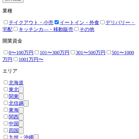
業種
テイクアウト・小売
イートイン・外食
デリバリー・
宅配
キッチンカ―・移動販売
その他
開業資金
0〜100万円
101〜300万円
301〜500万円
501〜1000
万円
1001万円〜
エリア
北海道
東北
関東
北信越
東海
関西
中国
四国
九州・沖縄