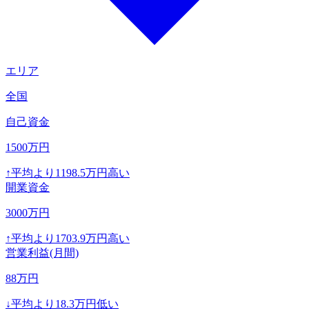
エリア
全国
自己資金
1500
万円
↑
平均より
1198.5
万円高い
開業資金
3000
万円
↑
平均より
1703.9
万円高い
営業利益(月間)
88
万円
↓
平均より
18.3
万円低い