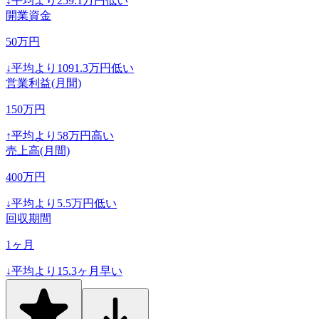
↓
平均より
259.1
万円低い
開業資金
50
万円
↓
平均より
1091.3
万円低い
営業利益(月間)
150
万円
↑
平均より
58
万円高い
売上高(月間)
400
万円
↓
平均より
5.5
万円低い
回収期間
1
ヶ月
↓
平均より
15.3
ヶ月早い