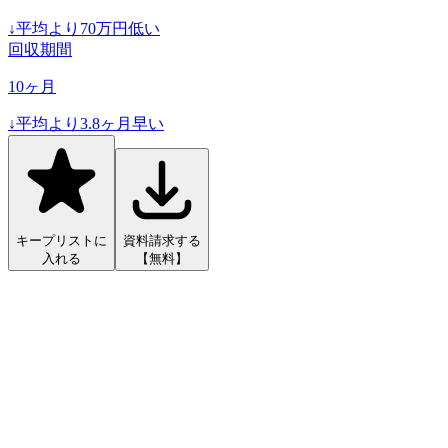
↓
平均より
70
万円低い
回収期間
10
ヶ月
↓
平均より
3.8
ヶ月早い
キープリストに
資料請求する
入れる
【無料】