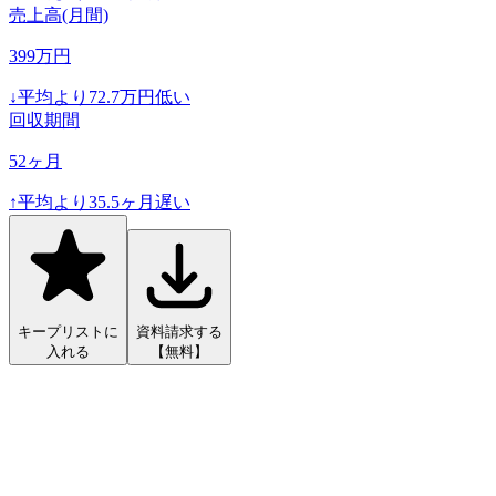
売上高(月間)
399
万円
↓
平均より
72.7
万円低い
回収期間
52
ヶ月
↑
平均より
35.5
ヶ月遅い
キープリストに
資料請求する
入れる
【無料】