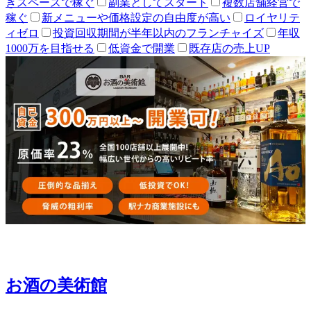
きスペースで稼ぐ
副業としてスタート
複数店舗経営で
稼ぐ
新メニューや価格設定の自由度が高い
ロイヤリテ
ィゼロ
投資回収期間が半年以内のフランチャイズ
年収
1000万を目指せる
低資金で開業
既存店の売上UP
お酒の美術館