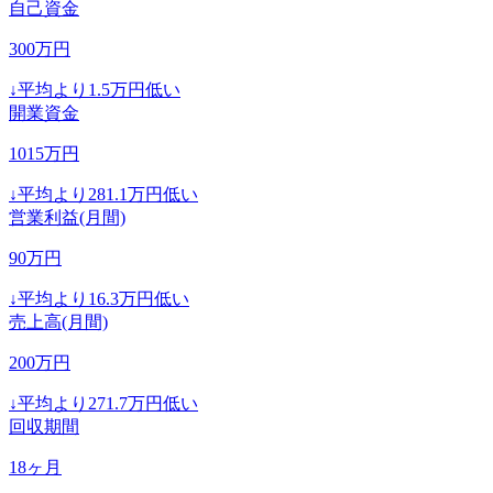
自己資金
300
万円
↓
平均より
1.5
万円低い
開業資金
1015
万円
↓
平均より
281.1
万円低い
営業利益(月間)
90
万円
↓
平均より
16.3
万円低い
売上高(月間)
200
万円
↓
平均より
271.7
万円低い
回収期間
18
ヶ月