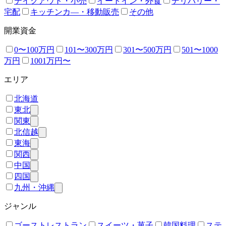
テイクアウト・小売
イートイン・外食
デリバリー・
宅配
キッチンカ―・移動販売
その他
開業資金
0〜100万円
101〜300万円
301〜500万円
501〜1000
万円
1001万円〜
エリア
北海道
東北
関東
北信越
東海
関西
中国
四国
九州・沖縄
ジャンル
ゴーストレストラン
スイーツ・菓子
韓国料理
ステ