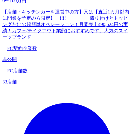
0〜100万円
【店舗・キッチンカーを運営中の方】又は【直近1カ月以内
に開業を予定の方限定】 !!!! 盛り付けとトッピ
ングだけの超簡単オペレーション！月間売上490,524円の実
績！カフェ/テイクアウト業態におすすめです。人気のスイ
ーツブランド
FC契約企業数
非公開
FC店舗数
33店舗