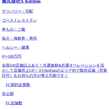
株式会社X Kitchen
デリバリー・宅配
ゴーストレストラン
丼もの・ご飯
魚介・海鮮丼・寿司
ヘルシー・健康
0〜100万円
全国100店舗以上あり！共通食材&共通オペレーションを活
かして店舗売上UP！※UberEatsのエリア内で既存店舗（営業
許可）をお持ちの方が導入可能です！
FC契約企業数
非公開
FC店舗数