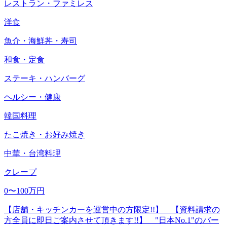
レストラン・ファミレス
洋食
魚介・海鮮丼・寿司
和食・定食
ステーキ・ハンバーグ
ヘルシー・健康
韓国料理
たこ焼き・お好み焼き
中華・台湾料理
クレープ
0〜100万円
【店舗・キッチンカーを運営中の方限定!!】 【資料請求の
方全員に即日ご案内させて頂きます!!】 "日本No.1"のバー