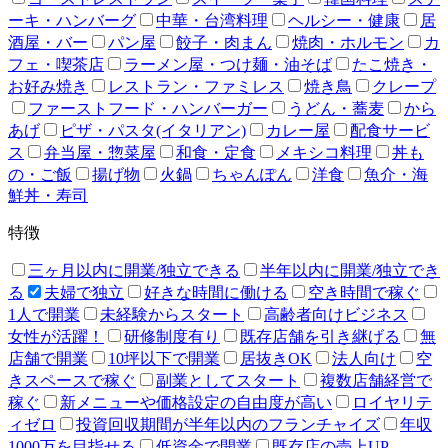
ーキ・ハンバーグ
中華・台湾料理
ヘルシー・健康
居
酒屋・バー
パン屋
餃子・肉まん
焼肉・ホルモン
カ
フェ・喫茶店
ラーメン屋・つけ麺・油そば
たこ焼き・
お好み焼き
レストラン・ファミレス
焼き鳥
クレープ
ファーストフード・ハンバーガー
うどん・蕎麦
から
あげ
ピザ・パスタ(イタリアン)
カレー屋
配食サービ
ス
弁当屋・惣菜屋
和食・定食
メキシコ料理
丼も
の・ご飯
揚げ物
火鍋
ちゃんぽん
洋食
魚介・海
鮮丼・寿司
特徴
三ヶ月以内に開業/独立できる
半年以内に開業/独立でき
る
夫婦で独立
好きな時間に働ける
空き時間で稼ぐ
1人で開業
未経験からスタート
高齢者向けビジネス
女性が活躍！
研修制度有り
既存店舗を引き継げる
無
店舗で開業
10坪以下で開業
居抜きOK
法人向け
空
きスペースで稼ぐ
副業としてスタート
複数店舗経営で
稼ぐ
新メニューや価格設定の自由度が高い
ロイヤリテ
ィゼロ
投資回収期間が半年以内のフランチャイズ
年収
1000万を目指せる
低資金で開業
既存店の売上UP