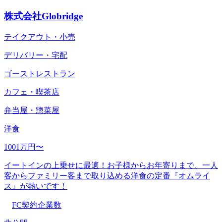
株式会社Globridge
テイクアウト・小売
デリバリー・宅配
ゴーストレストラン
カフェ・喫茶店
弁当屋・惣菜屋
洋食
1001万円〜
イートインの上乗せに最適！お子様からお年寄りまで、一人
客からファミリー客まで取り込める洋食の定番『オムライ
ス』が熱いです！
FC契約企業数