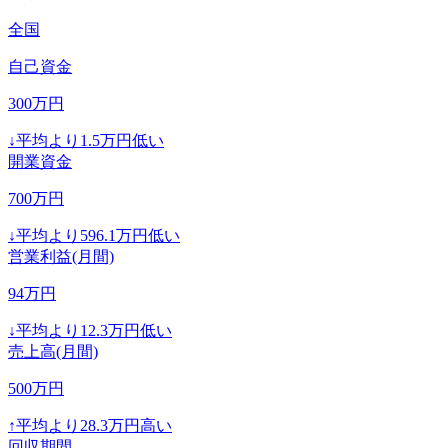
全国
自己資金
300
万円
↓
平均より
1.5
万円低い
開業資金
700
万円
↓
平均より
596.1
万円低い
営業利益(月間)
94
万円
↓
平均より
12.3
万円低い
売上高(月間)
500
万円
↑
平均より
28.3
万円高い
回収期間