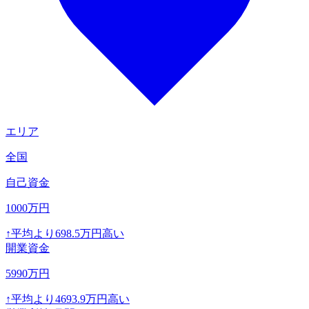
エリア
全国
自己資金
1000
万円
↑
平均より
698.5
万円高い
開業資金
5990
万円
↑
平均より
4693.9
万円高い