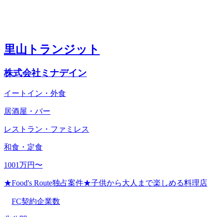
里山トランジット
株式会社ミナデイン
イートイン・外食
居酒屋・バー
レストラン・ファミレス
和食・定食
1001万円〜
★Food's Route独占案件★子供から大人まで楽しめる料理店
FC契約企業数