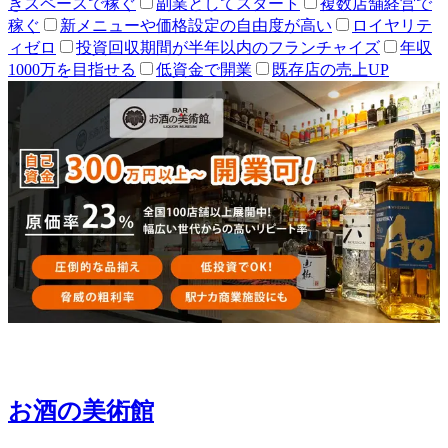
きスペースで稼ぐ
副業としてスタート
複数店舗経営で
稼ぐ
新メニューや価格設定の自由度が高い
ロイヤリテ
ィゼロ
投資回収期間が半年以内のフランチャイズ
年収
1000万を目指せる
低資金で開業
既存店の売上UP
お酒の美術館