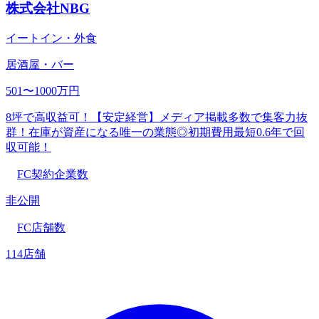
株式会社NBG
イートイン・外食
居酒屋・バー
501〜1000万円
8坪で高収益可！【安定経営】メディア掲載多数で集客力抜
群！在庫が資産になる唯一の業態◎初期費用最短0.6年で回
収可能！
FC契約企業数
非公開
FC店舗数
114店舗