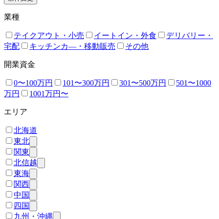
業種
テイクアウト・小売
イートイン・外食
デリバリー・
宅配
キッチンカ―・移動販売
その他
開業資金
0〜100万円
101〜300万円
301〜500万円
501〜1000
万円
1001万円〜
エリア
北海道
東北
関東
北信越
東海
関西
中国
四国
九州・沖縄