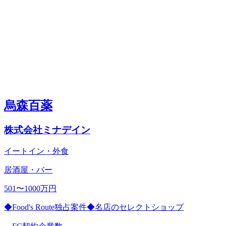
烏森百薬
株式会社ミナデイン
イートイン・外食
居酒屋・バー
501〜1000万円
◆Food's Route独占案件◆名店のセレクトショップ