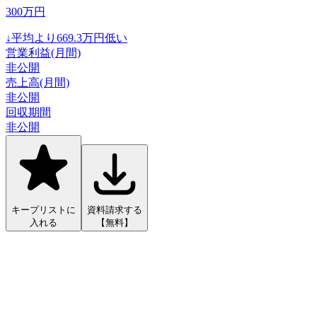
300
万円
↓
平均より
669.3
万円低い
営業利益(月間)
非公開
売上高(月間)
非公開
回収期間
非公開
キープリストに
資料請求する
入れる
【無料】