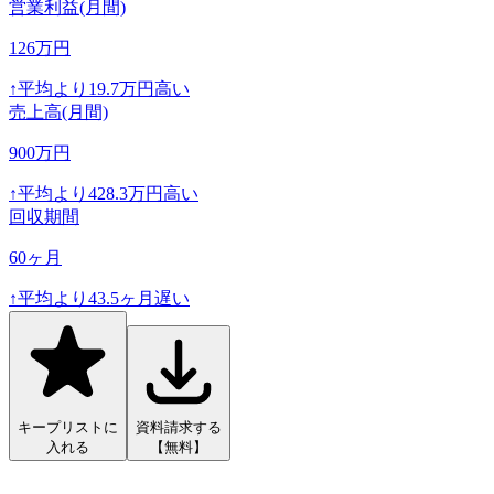
営業利益(月間)
126
万円
↑
平均より
19.7
万円高い
売上高(月間)
900
万円
↑
平均より
428.3
万円高い
回収期間
60
ヶ月
↑
平均より
43.5
ヶ月遅い
キープリストに
資料請求する
入れる
【無料】