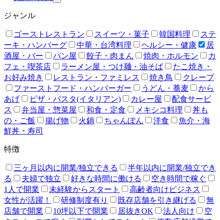
ジャンル
ゴーストレストラン
スイーツ・菓子
韓国料理
ステ
ーキ・ハンバーグ
中華・台湾料理
ヘルシー・健康
居
酒屋・バー
パン屋
餃子・肉まん
焼肉・ホルモン
カ
フェ・喫茶店
ラーメン屋・つけ麺・油そば
たこ焼き・
お好み焼き
レストラン・ファミレス
焼き鳥
クレープ
ファーストフード・ハンバーガー
うどん・蕎麦
から
あげ
ピザ・パスタ(イタリアン)
カレー屋
配食サービ
ス
弁当屋・惣菜屋
和食・定食
メキシコ料理
丼も
の・ご飯
揚げ物
火鍋
ちゃんぽん
洋食
魚介・海
鮮丼・寿司
特徴
三ヶ月以内に開業/独立できる
半年以内に開業/独立でき
る
夫婦で独立
好きな時間に働ける
空き時間で稼ぐ
1人で開業
未経験からスタート
高齢者向けビジネス
女性が活躍！
研修制度有り
既存店舗を引き継げる
無
店舗で開業
10坪以下で開業
居抜きOK
法人向け
空