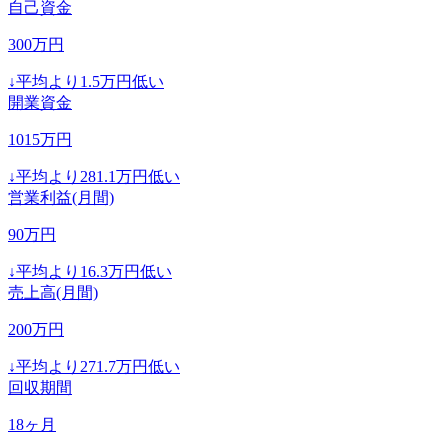
自己資金
300
万円
↓
平均より
1.5
万円低い
開業資金
1015
万円
↓
平均より
281.1
万円低い
営業利益(月間)
90
万円
↓
平均より
16.3
万円低い
売上高(月間)
200
万円
↓
平均より
271.7
万円低い
回収期間
18
ヶ月