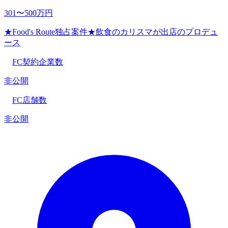
301〜500万円
★Food's Route独占案件★飲食のカリスマが出店のプロデュ
ース
FC契約企業数
非公開
FC店舗数
非公開