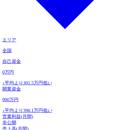
エリア
全国
自己資金
0
万円
↓
平均より
301.5
万円低い
開業資金
900
万円
↓
平均より
396.1
万円低い
営業利益(月間)
非公開
売上高(月間)