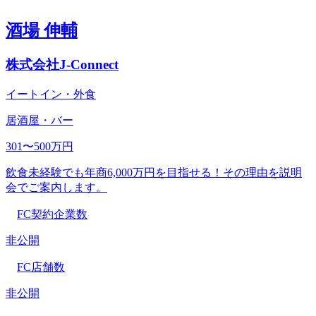
酒場 伸輔
株式会社J-Connect
イートイン・外食
居酒屋・バー
301〜500万円
飲食未経験でも年商6,000万円を目指せる！その理由を説明
会でご案内します。
FC契約企業数
非公開
FC店舗数
非公開