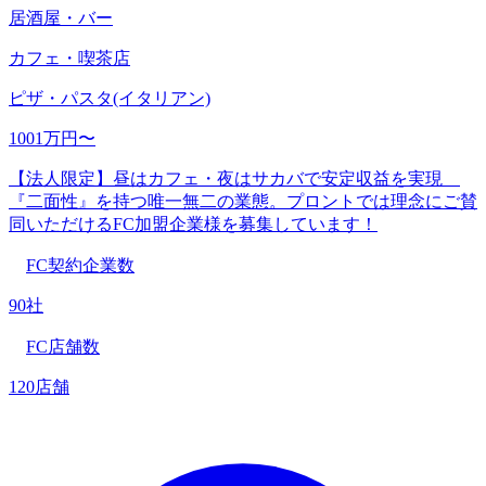
居酒屋・バー
カフェ・喫茶店
ピザ・パスタ(イタリアン)
1001万円〜
【法人限定】昼はカフェ・夜はサカバで安定収益を実現
『二面性』を持つ唯一無二の業態。プロントでは理念にご賛
同いただけるFC加盟企業様を募集しています！
FC契約企業数
90社
FC店舗数
120店舗