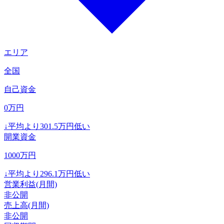
エリア
全国
自己資金
0
万円
↓
平均より
301.5
万円低い
開業資金
1000
万円
↓
平均より
296.1
万円低い
営業利益(月間)
非公開
売上高(月間)
非公開