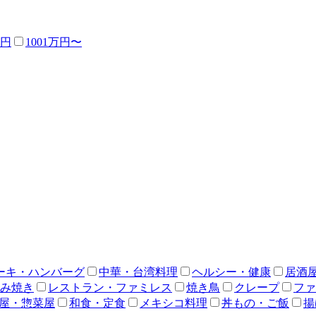
万円
1001万円〜
ーキ・ハンバーグ
中華・台湾料理
ヘルシー・健康
居酒
み焼き
レストラン・ファミレス
焼き鳥
クレープ
ファ
屋・惣菜屋
和食・定食
メキシコ料理
丼もの・ご飯
揚