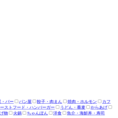
屋・バー
パン屋
餃子・肉まん
焼肉・ホルモン
カフ
ーストフード・ハンバーガー
うどん・蕎麦
からあげ
げ物
火鍋
ちゃんぽん
洋食
魚介・海鮮丼・寿司