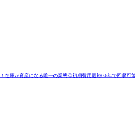
！在庫が資産になる唯一の業態◎初期費用最短0.6年で回収可