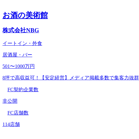
お酒の美術館
株式会社NBG
イートイン・外食
居酒屋・バー
501〜1000万円
8坪で高収益可！【安定経営】メディア掲載多数で集客力抜群
FC契約企業数
非公開
FC店舗数
114店舗