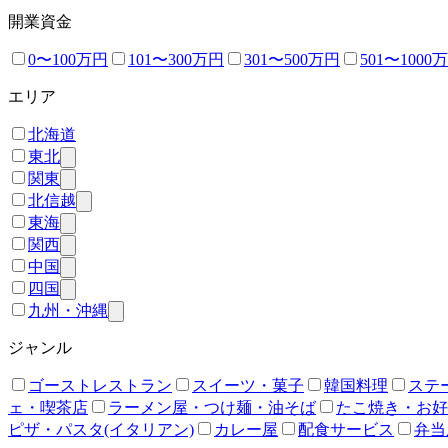
開業資金
0〜100万円
101〜300万円
301〜500万円
501〜1000
エリア
北海道
東北
関東
北信越
東海
関西
中国
四国
九州・沖縄
ジャンル
ゴーストレストラン
スイーツ・菓子
韓国料理
ステ
ェ・喫茶店
ラーメン屋・つけ麺・油そば
たこ焼き・お好
ピザ・パスタ(イタリアン)
カレー屋
配食サービス
弁当