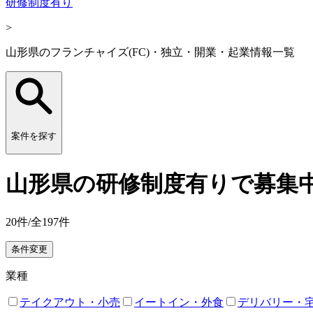
研修制度有り
>
山形県のフランチャイズ(FC)・独立・開業・起業情報一覧
案件を探す
山形県の研修制度有りで募集中
20
件/全
197
件
条件変更
業種
テイクアウト・小売
イートイン・外食
デリバリー・