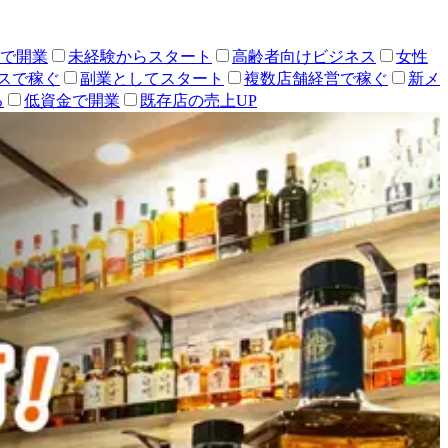
人で開業
未経験からスタート
高齢者向けビジネス
女性
スで稼ぐ
副業としてスタート
複数店舗経営で稼ぐ
新メ
る
低資金で開業
既存店の売上UP