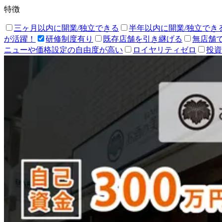
特徴
三ヶ月以内に開業/独立できる
半年以内に開業/独立でき
が活躍！
研修制度有り
既存店舗を引き継げる
無店舗
ニューや価格設定の自由度が高い
ロイヤリティゼロ
投資