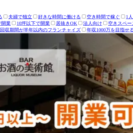
る
夫婦で独立
好きな時間に働ける
空き時間で稼ぐ
1
で開業
10坪以下で開業
居抜きOK
法人向け
空きスペー
回収期間が半年以内のフランチャイズ
年収1000万を目指せ