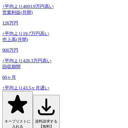
↑
平均より
4693.9
万円高い
営業利益(月間)
126
万円
↑
平均より
19.7
万円高い
売上高(月間)
900
万円
↑
平均より
428.3
万円高い
回収期間
60
ヶ月
↑
平均より
43.5
ヶ月遅い
キープリストに
資料請求する
入れる
【無料】