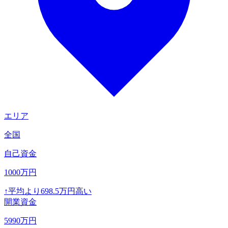
エリア
全国
自己資金
1000
万円
↑
平均より
698.5
万円高い
開業資金
5990
万円