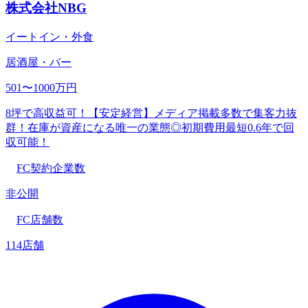
株式会社NBG
イートイン・外食
居酒屋・バー
501〜1000万円
8坪で高収益可！【安定経営】メディア掲載多数で集客力抜
群！在庫が資産になる唯一の業態◎初期費用最短0.6年で回
収可能！
FC契約企業数
非公開
FC店舗数
114店舗