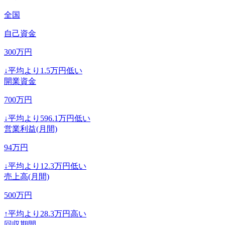
全国
自己資金
300
万円
↓
平均より
1.5
万円低い
開業資金
700
万円
↓
平均より
596.1
万円低い
営業利益(月間)
94
万円
↓
平均より
12.3
万円低い
売上高(月間)
500
万円
↑
平均より
28.3
万円高い
回収期間