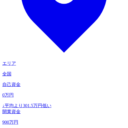
エリア
全国
自己資金
0
万円
↓
平均より
301.5
万円低い
開業資金
900
万円