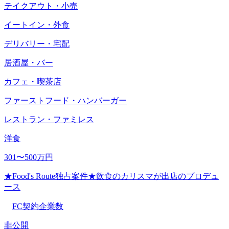
テイクアウト・小売
イートイン・外食
デリバリー・宅配
居酒屋・バー
カフェ・喫茶店
ファーストフード・ハンバーガー
レストラン・ファミレス
洋食
301〜500万円
★Food's Route独占案件★飲食のカリスマが出店のプロデュ
ース
FC契約企業数
非公開