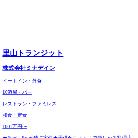
里山トランジット
株式会社ミナデイン
イートイン・外食
居酒屋・バー
レストラン・ファミレス
和食・定食
1001万円〜
★Food's Route独占案件★子供から大人まで楽しめる料理店