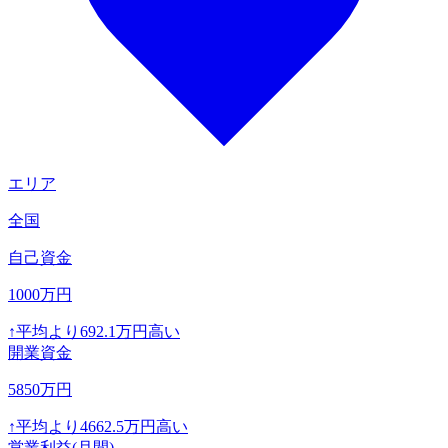
エリア
全国
自己資金
1000
万円
↑
平均より
692.1
万円高い
開業資金
5850
万円
↑
平均より
4662.5
万円高い
営業利益(月間)