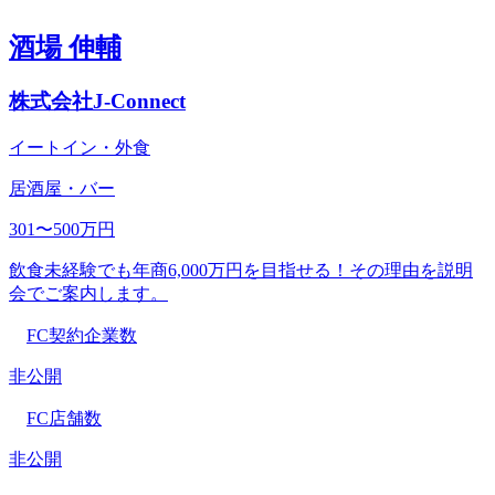
酒場 伸輔
株式会社J-Connect
イートイン・外食
居酒屋・バー
301〜500万円
飲食未経験でも年商6,000万円を目指せる！その理由を説明
会でご案内します。
FC契約企業数
非公開
FC店舗数
非公開