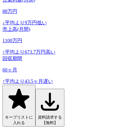
88
万円
↓
平均より
9
万円低い
売上高(月間)
1100
万円
↑
平均より
673.7
万円高い
回収期間
60
ヶ月
↑
平均より
43.5
ヶ月遅い
キープリストに
資料請求する
入れる
【無料】