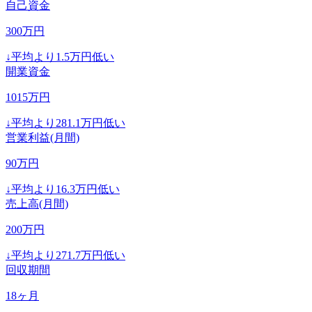
自己資金
300
万円
↓
平均より
1.5
万円低い
開業資金
1015
万円
↓
平均より
281.1
万円低い
営業利益(月間)
90
万円
↓
平均より
16.3
万円低い
売上高(月間)
200
万円
↓
平均より
271.7
万円低い
回収期間
18
ヶ月