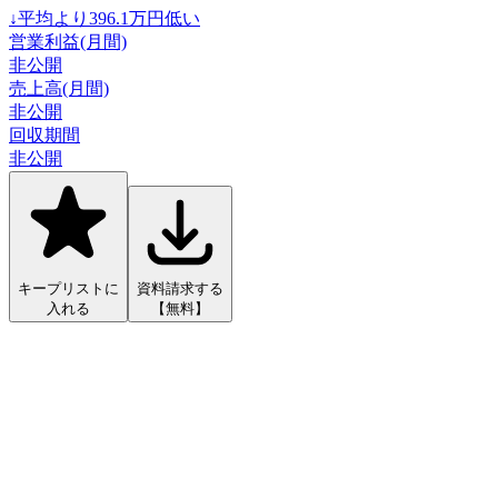
↓
平均より
396.1
万円低い
営業利益(月間)
非公開
売上高(月間)
非公開
回収期間
非公開
キープリストに
資料請求する
入れる
【無料】