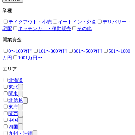
業種
テイクアウト・小売
イートイン・外食
デリバリー・
宅配
キッチンカ―・移動販売
その他
開業資金
0〜100万円
101〜300万円
301〜500万円
501〜1000
万円
1001万円〜
エリア
北海道
東北
関東
北信越
東海
関西
中国
四国
九州・沖縄