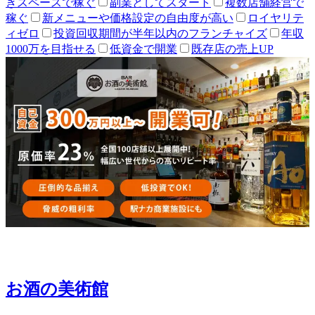
きスペースで稼ぐ
副業としてスタート
複数店舗経営で
稼ぐ
新メニューや価格設定の自由度が高い
ロイヤリテ
ィゼロ
投資回収期間が半年以内のフランチャイズ
年収
1000万を目指せる
低資金で開業
既存店の売上UP
お酒の美術館