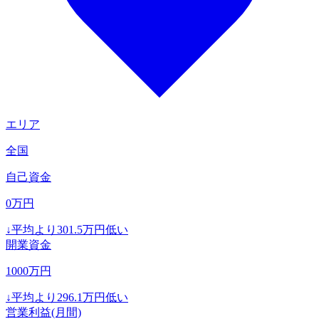
エリア
全国
自己資金
0
万円
↓
平均より
301.5
万円低い
開業資金
1000
万円
↓
平均より
296.1
万円低い
営業利益(月間)