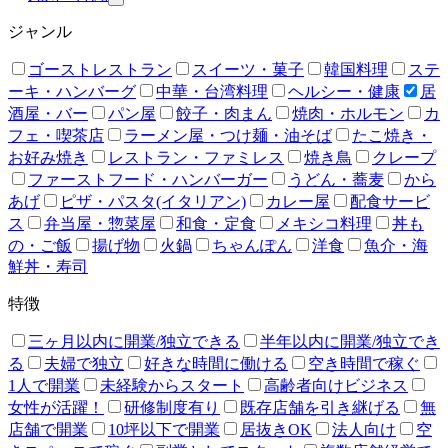
ジャンル
ゴーストレストラン
スイーツ・菓子
韓国料理
ステ
ーキ・ハンバーグ
中華・台湾料理
ヘルシー・健康
居
酒屋・バー
パン屋
餃子・肉まん
焼肉・ホルモン
カ
フェ・喫茶店
ラーメン屋・つけ麺・油そば
たこ焼き・
お好み焼き
レストラン・ファミレス
焼き鳥
クレープ
ファーストフード・ハンバーガー
うどん・蕎麦
から
あげ
ピザ・パスタ(イタリアン)
カレー屋
配食サービ
ス
弁当屋・惣菜屋
和食・定食
メキシコ料理
丼も
の・ご飯
揚げ物
火鍋
ちゃんぽん
洋食
魚介・海
鮮丼・寿司
特徴
三ヶ月以内に開業/独立できる
半年以内に開業/独立でき
る
夫婦で独立
好きな時間に働ける
空き時間で稼ぐ
1人で開業
未経験からスタート
高齢者向けビジネス
女性が活躍！
研修制度有り
既存店舗を引き継げる
無
店舗で開業
10坪以下で開業
居抜きOK
法人向け
空